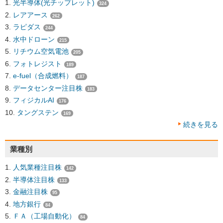
光半導体(光チップレット)
324
レアアース
262
ラピダス
244
水中ドローン
215
リチウム空気電池
205
フォトレジスト
189
e-fuel（合成燃料）
187
データセンター注目株
183
フィジカルAI
176
タングステン
169
続きを見る
業種別
人気業種注目株
142
半導体注目株
133
金融注目株
95
地方銀行
84
ＦＡ（工場自動化）
84