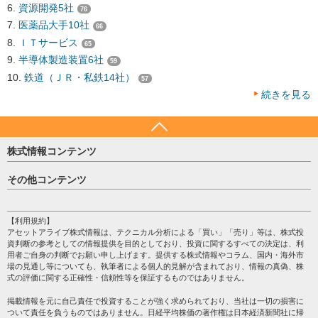
資源開発5社
76
医薬品大手10社
66
ＩＴサービス
65
半導体製造装置6社
59
鉄道（ＪＲ・私鉄14社）
57
続きを見る
株式情報コンテンツ
日経平均
その他コンテンツ
売買シグナル
HOME
注目銘柄
個人情報保護方針
【利用規約】
株テーマ情報
アセットアライブ株式情報は、テクニカル分析による「買い」「売り」等は、株式投
プライバシーポリシー
海外市況
資判断の参考としての情報提供を目的としており、投資に関するすべての決定は、利
会社案内
用者ご自身の判断でお願い申し上げます。提供する株式情報やコラム、国内・海外市
投資カレンダー
場の見通し等についても、執筆者による個人的見解が含まれており、情報の真偽、株
サイトマップ
格付け情報
式の評価に関する正確性・信頼性等を保証するものではありません。
お問い合わせ
株式情報・株価予想
掲載情報を元に自己責任で投資することが強く求められており、当社は一切の損害に
過去データ
ついて責任を負うものではありません。日経平均株価の著作権は日本経済新聞社に帰