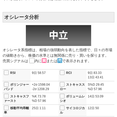
オシレータ分析
オシレータ系指標は、相場の強弱動向を表した指標で、日々の市場
の値動きから、株価の水準とは無関係に売り・買いを探ります。
売買シグナルは
内に
または
で表示されます。
RSI
9日
58.57
RCI
9日
83.33
13日
43.41
ボリンジャー
+2σ
1598.04
ストキャスス
S%D
29.45
バンド
-2σ
1208.29
ロー
%D
57.96
ストキャスフ
%K
73.78
ボリュームレ
14日
53.09
ァースト
%D
57.96
シオ
移動平均乖離
25日
1.11
サイコロジカ
12日
50
率
ル