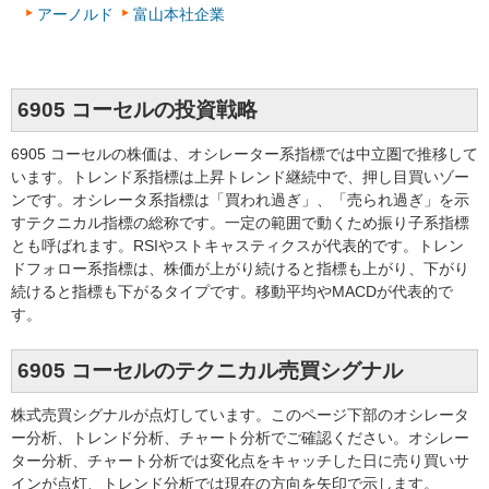
アーノルド
富山本社企業
6905 コーセルの投資戦略
6905 コーセルの株価は、オシレーター系指標では中立圏で推移して
います。トレンド系指標は上昇トレンド継続中で、押し目買いゾー
ンです。オシレータ系指標は「買われ過ぎ」、「売られ過ぎ」を示
すテクニカル指標の総称です。一定の範囲で動くため振り子系指標
とも呼ばれます。RSIやストキャスティクスが代表的です。トレン
ドフォロー系指標は、株価が上がり続けると指標も上がり、下がり
続けると指標も下がるタイプです。移動平均やMACDが代表的で
す。
6905 コーセルのテクニカル売買シグナル
株式売買シグナルが点灯しています。このページ下部のオシレータ
ー分析、トレンド分析、チャート分析でご確認ください。オシレー
ター分析、チャート分析では変化点をキャッチした日に売り買いサ
インが点灯、トレンド分析では現在の方向を矢印で示します。