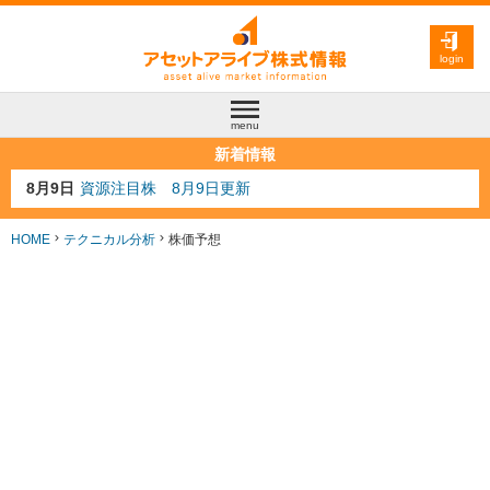
login
menu
新着情報
8月4日
AI注目株 8月4日更新
8月3日
人気業種注目株 8月3日更新
8月2日
金融注目株 8月2日更新
HOME
テクニカル分析
株価予想
7月29日
日経225シグナル点灯
8月9日
資源注目株 8月9日更新