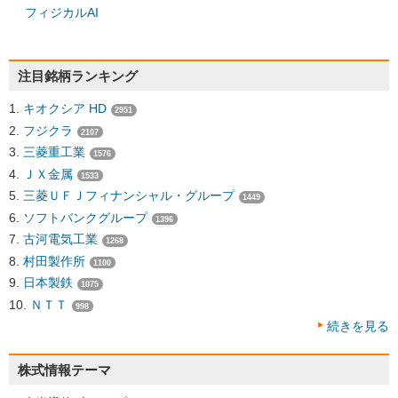
フィジカルAI
注目銘柄ランキング
キオクシア HD
2951
フジクラ
2107
三菱重工業
1576
ＪＸ金属
1533
三菱ＵＦＪフィナンシャル・グループ
1449
ソフトバンクグループ
1396
古河電気工業
1268
村田製作所
1100
日本製鉄
1075
ＮＴＴ
998
続きを見る
株式情報テーマ