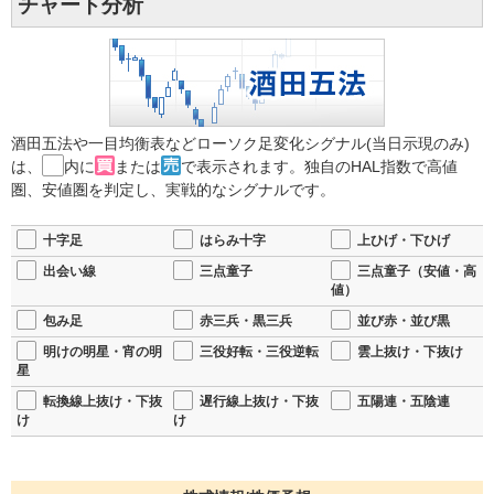
チャート分析
酒田五法や一目均衡表などローソク足変化シグナル(当日示現のみ)
は、
内に
または
で表示されます。独自のHAL指数で高値
圏、安値圏を判定し、実戦的なシグナルです。
十字足
はらみ十字
上ひげ・下ひげ
出会い線
三点童子
三点童子（安値・高
値）
包み足
赤三兵・黒三兵
並び赤・並び黒
明けの明星・宵の明
三役好転・三役逆転
雲上抜け・下抜け
星
転換線上抜け・下抜
遅行線上抜け・下抜
五陽連・五陰連
け
け