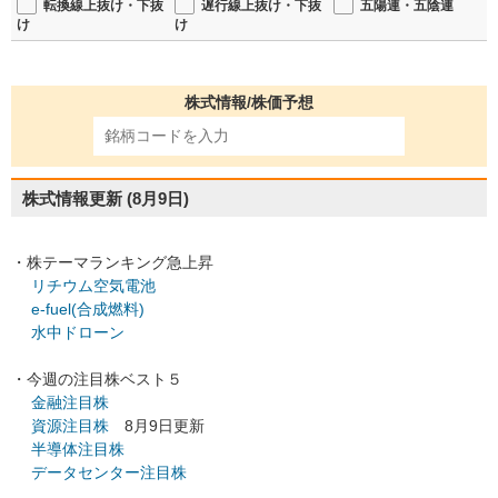
転換線上抜け・下抜
遅行線上抜け・下抜
五陽連・五陰連
け
け
株式情報/株価予想
株式情報更新
(8月9日)
・株テーマランキング急上昇
リチウム空気電池
e-fuel(合成燃料)
水中ドローン
・今週の注目株ベスト５
金融注目株
資源注目株
8月9日更新
半導体注目株
データセンター注目株