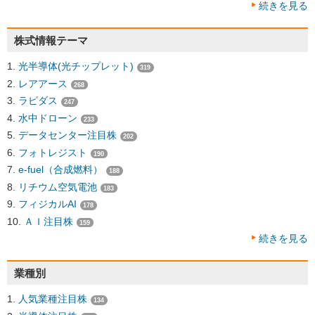
続きを見る
株式情報テーマ
光半導体(光チップレット)
319
レアアース
268
ラピダス
247
水中ドローン
233
データセンター注目株
202
フォトレジスト
190
e-fuel（合成燃料）
188
リチウム空気電池
183
フィジカルAI
178
ＡＩ注目株
159
続きを見る
業種別
人気業種注目株
134