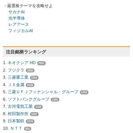
・厳選株テーマを攻略せよ
サカナAI
光半導体
レアアース
フィジカルAI
注目銘柄ランキング
キオクシア HD
2991
フジクラ
2060
三菱重工業
1554
ＪＸ金属
1538
三菱ＵＦＪフィナンシャル・グループ
1455
ソフトバンクグループ
1393
古河電気工業
1260
村田製作所
1097
日本製鉄
1070
ＮＴＴ
993