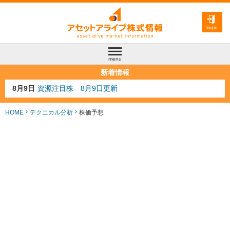
login
menu
新着情報
8月4日
AI注目株 8月4日更新
8月3日
人気業種注目株 8月3日更新
8月2日
金融注目株 8月2日更新
HOME
テクニカル分析
株価予想
7月29日
日経225シグナル点灯
8月9日
資源注目株 8月9日更新