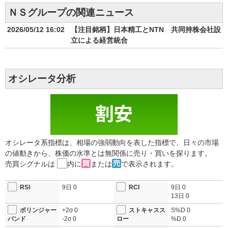
ＮＳグループの関連ニュース
2026/05/12 16:02
【注目銘柄】日本精工とNTN 共同持株会社設
立による経営統合
オシレータ分析
オシレータ系指標は、相場の強弱動向を表した指標で、日々の市場
の値動きから、株価の水準とは無関係に売り・買いを探ります。
売買シグナルは
内に
または
で表示されます。
RSI
9日
0
RCI
9日
0
13日
0
ボリンジャー
+2σ
0
ストキャスス
S%D
0
バンド
-2σ
0
ロー
%D
0