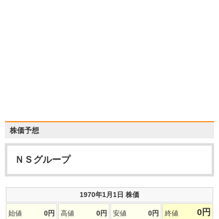
株価予想
ＮＳグループ
1970年1月1日 株価
0
円
始値
0
円
高値
0
円
安値
0
円
終値