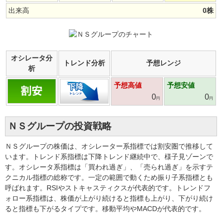
出来高
0
株
オシレータ分
トレンド分析
予想レンジ
析
予想高値
予想安値
0
0
円
円
ＮＳグループの投資戦略
ＮＳグループの株価は、オシレーター系指標では割安圏で推移して
います。トレンド系指標は下降トレンド継続中で、様子見ゾーンで
す。オシレータ系指標は「買われ過ぎ」、「売られ過ぎ」を示すテ
クニカル指標の総称です。一定の範囲で動くため振り子系指標とも
呼ばれます。RSIやストキャスティクスが代表的です。トレンドフ
ォロー系指標は、株価が上がり続けると指標も上がり、下がり続け
ると指標も下がるタイプです。移動平均やMACDが代表的です。