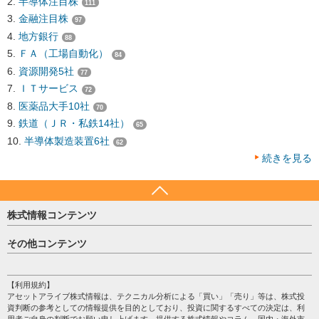
半導体注目株
111
金融注目株
97
地方銀行
88
ＦＡ（工場自動化）
84
資源開発5社
77
ＩＴサービス
72
医薬品大手10社
70
鉄道（ＪＲ・私鉄14社）
65
半導体製造装置6社
62
続きを見る
株式情報コンテンツ
日経平均
その他コンテンツ
売買シグナル
HOME
注目銘柄
個人情報保護方針
【利用規約】
株テーマ情報
アセットアライブ株式情報は、テクニカル分析による「買い」「売り」等は、株式投
プライバシーポリシー
海外市況
資判断の参考としての情報提供を目的としており、投資に関するすべての決定は、利
会社案内