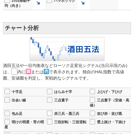
25日移動平
パラボリック
均（向き）
チャート分析
酒田五法や一目均衡表などローソク足変化シグナル(当日示現のみ)
は、
内に
または
で表示されます。独自のHAL指数で高値
圏、安値圏を判定し、実戦的なシグナルです。
十字足
はらみ十字
上ひげ・下ひげ
出会い線
三点童子
三点童子（安値・高
値）
包み足
赤三兵・黒三兵
並び赤・並び黒
明けの明星・宵の明
三役好転・三役逆転
雲上抜け・下抜け
星