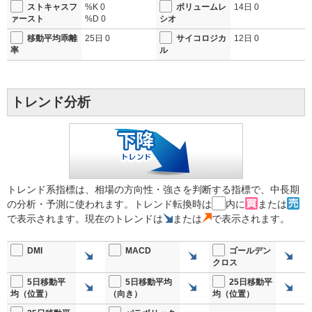
ストキャスフ
%K
0
ボリュームレ
14日
0
ァースト
%D
0
シオ
移動平均乖離
25日
0
サイコロジカ
12日
0
率
ル
トレンド分析
トレンド系指標は、相場の方向性・強さを判断する指標で、中長期
の分析・予測に使われます。トレンド転換時は
内に
または
で表示されます。現在のトレンドは
または
で表示されます。
DMI
MACD
ゴールデン
クロス
5日移動平
5日移動平均
25日移動平
均（位置）
（向き）
均（位置）