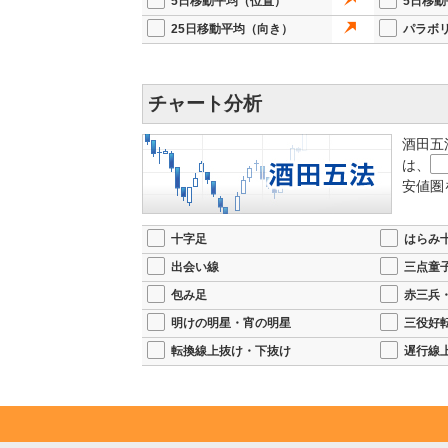
5日移動平均（位置）
5日移
25日移動平均（向き）
パラボ
チャート分析
酒田五
は、
安値圏
十字足
はらみ
出会い線
三点童
包み足
赤三兵
明けの明星・宵の明星
三役好
転換線上抜け・下抜け
遅行線