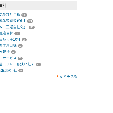
種別
気業種注目株
160
導体製造装置6社
124
Ａ（工場自動化）
123
融注目株
110
薬品大手10社
86
導体注目株
83
方銀行
74
Ｔサービス
63
道（ＪＲ・私鉄14社）
61
資源開発5社
59
続きを見る