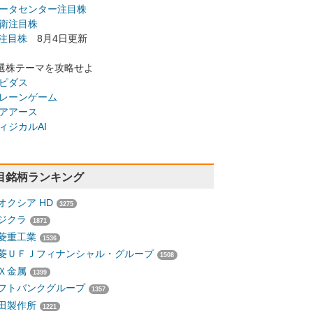
ータセンター注目株
衛注目株
I注目株
8月4日更新
選株テーマを攻略せよ
ピダス
レーンゲーム
アアース
ィジカルAI
目銘柄ランキング
オクシア HD
3275
ジクラ
1871
菱重工業
1536
菱ＵＦＪフィナンシャル・グループ
1508
Ｘ金属
1399
フトバンクグループ
1357
田製作所
1221