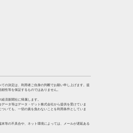
べての決定は、利用者ご自身の判断でお願い申し上げます。提
信頼性等を保証するものではありません。
本経済新聞社に帰属します。
合データ等はデータ・ゲット株式会社から提供を受けていま
についても、一切の責を負わないことを利用条件としていま
端末等の不具合や、ネット環境によっては、メールが遅延ある