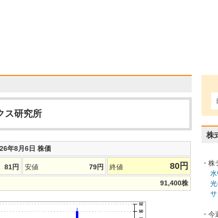
クス研究所
株
026年8月6日 株価
・株
80
円
81
円
安値
79
円
終値
水
91,400
株
光
サ
・今