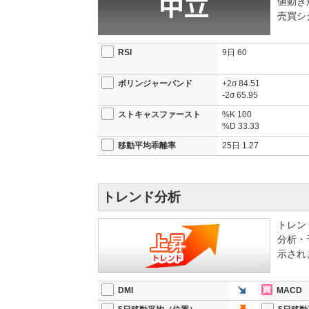
値動き
売買シ
RSI
9日
60
ボリンジャーバンド
+2σ
84.51
-2σ
65.95
ストキャスファースト
%K
100
%D
33.33
移動平均乖離率
25日
1.27
トレンド分析
トレン
分析・
示され
DMI
MACD