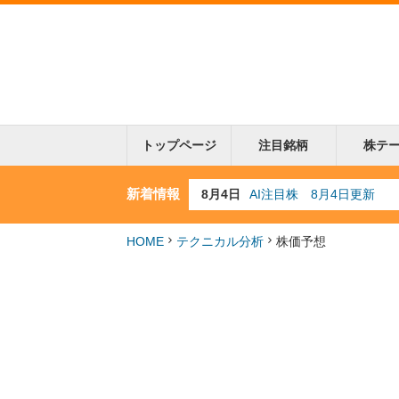
トップページ
注目銘柄
株テ
新着情報
8月3日
人気業種注目株 8月3日
8月2日
金融注目株 8月2日更新
7月29日
日経225シグナル点灯
HOME
テクニカル分析
株価予想
7月10日
半導体注目株 7月10日
8月4日
AI注目株 8月4日更新