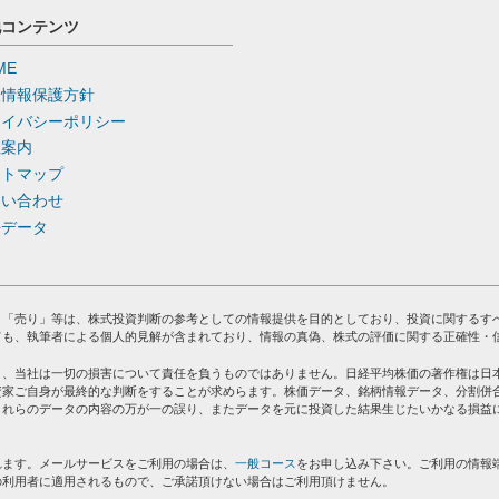
他コンテンツ
ME
人情報保護方針
ライバシーポリシー
社案内
イトマップ
問い合わせ
去データ
」「売り」等は、株式投資判断の参考としての情報提供を目的としており、投資に関するす
ても、執筆者による個人的見解が含まれており、情報の真偽、株式の評価に関する正確性・
り、当社は一切の損害について責任を負うものではありません。日経平均株価の著作権は日
資家ご自身が最終的な判断をすることが求めらます。株価データ、銘柄情報データ、分割併
これらのデータの内容の万が一の誤り、またデータを元に投資した結果生じたいかなる損益
れます。メールサービスをご利用の場合は、
一般コース
をお申し込み下さい。ご利用の情報
の利用者に適用されるもので、ご承諾頂けない場合はご利用頂けません。