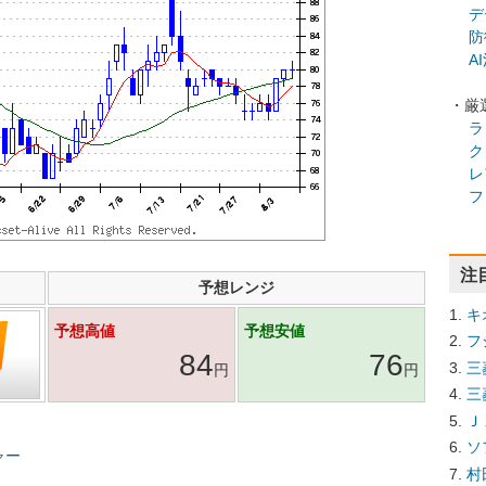
デ
防
A
・厳
ラ
ク
レ
フ
注
予想レンジ
キ
予想高値
予想安値
フ
84
76
三
円
円
三
Ｊ
ソ
ャー
村