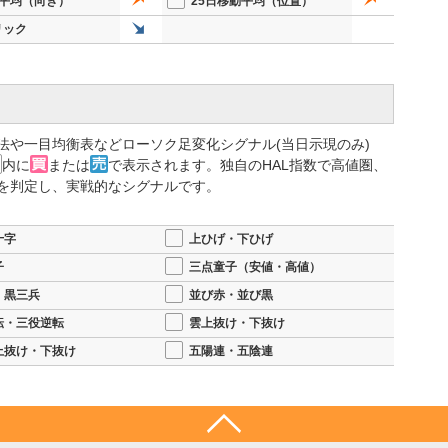
動平均（向き）
25日移動平均（位置）
リック
法や一目均衡表などローソク足変化シグナル(当日示現のみ)
内に
または
で表示されます。独自のHAL指数で高値圏、
を判定し、実戦的なシグナルです。
十字
上ひげ・下ひげ
子
三点童子（安値・高値）
・黒三兵
並び赤・並び黒
転・三役逆転
雲上抜け・下抜け
上抜け・下抜け
五陽連・五陰連