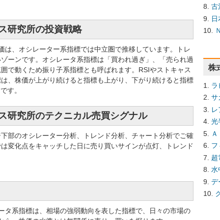
古
日
クス研究所の投資戦略
の株価は、オシレーター系指標では中立圏で推移しています。トレ
いゾーンです。オシレータ系指標は「買われ過ぎ」、「売られ過
株
囲で動くため振り子系指標とも呼ばれます。RSIやストキャス
標は、株価が上がり続けると指標も上がり、下がり続けると指標
ラ
的です。
サ
レ
クス研究所のテクニカル売買シグナル
光
Ａ
ジ下部のオシレーター分析、トレンド分析、チャート分析でご確
フ
では変化点をキャッチした日に売り買いサインが点灯、トレンド
超
水
デ
ータ系指標は、相場の強弱動向を表した指標で、日々の市場の