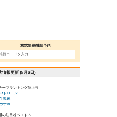
株式情報/株価予想
式情報更新
(8月6日)
テーマランキング急上昇
中ドローン
半導体
カナAI
週の注目株ベスト５