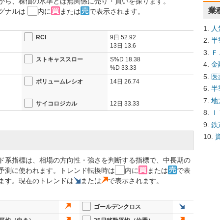
から、株価の水準とは無関係に売り・買いを探ります。
業
グナルは
内に
または
で表示されます。
人
RCI
9日
52.92
半
13日
13.6
Ｆ
ストキャススロー
S%D
18.38
金
%D
33.33
医
ボリュームレシオ
14日
26.74
半
地
サイコロジカル
12日
33.33
Ｉ
鉄
ド系指標は、相場の方向性・強さを判断する指標で、中長期の
予測に使われます。トレンド転換時は
内に
または
で表
ます。現在のトレンドは
または
で表示されます。
ゴールデンクロス