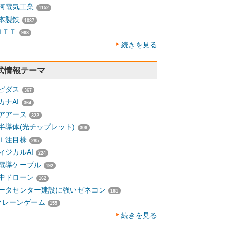
河電気工業
1152
本製鉄
1037
ＮＴＴ
968
続きを見る
式情報テーマ
ピダス
367
カナAI
364
アアース
322
半導体(光チップレット)
306
Ｉ注目株
285
ィジカルAI
224
電導ケーブル
192
中ドローン
162
ータセンター建設に強いゼネコン
161
クレーンゲーム
155
続きを見る