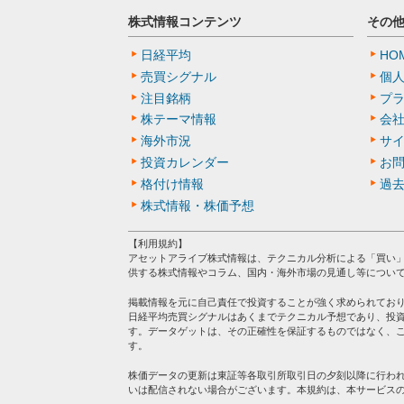
株式情報コンテンツ
その
日経平均
HO
売買シグナル
個
注目銘柄
プ
株テーマ情報
会
海外市況
サ
投資カレンダー
お
格付け情報
過
株式情報・株価予想
【利用規約】
アセットアライブ株式情報は、テクニカル分析による「買い
供する株式情報やコラム、国内・海外市場の見通し等につい
掲載情報を元に自己責任で投資することが強く求められてお
日経平均売買シグナルはあくまでテクニカル予想であり、投
す。データゲットは、その正確性を保証するものではなく、
す。
株価データの更新は東証等各取引所取引日の夕刻以降に行わ
いは配信されない場合がございます。本規約は、本サービス