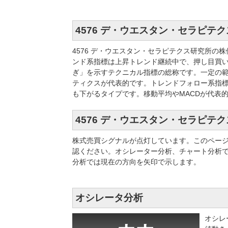
4576 デ・ウエスタン・セラピテ
4576 デ・ウエスタン・セラピテクス研究所
ンド系指標は上昇トレンド継続中で、押し目買
ぎ」を示すテクニカル指標の総称です。一定の範
ティクスが代表的です。トレンドフォロー系指
も下がるタイプです。移動平均やMACDが代表
4576 デ・ウエスタン・セラピテ
株式売買シグナルが点灯しています。このペー
認ください。オシレーター分析、チャート分析
分析では現在の方向を矢印で示します。
オシレータ分析
オシレ