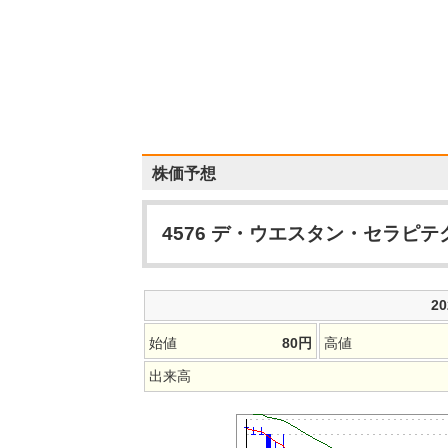
株価予想
4576
デ・ウエスタン・セラピテ
2
始値
80
円
高値
出来高