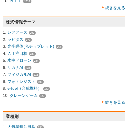
ＮＴＴ
1010
続きを見る
株式情報テーマ
レアアース
292
ラピダス
277
光半導体(光チップレット)
267
ＡＩ注目株
236
水中ドローン
234
サカナAI
233
フィジカルAI
218
フォトレジスト
198
e-fuel（合成燃料）
173
クレーンゲーム
157
続きを見る
業種別
人気業種注目株
134