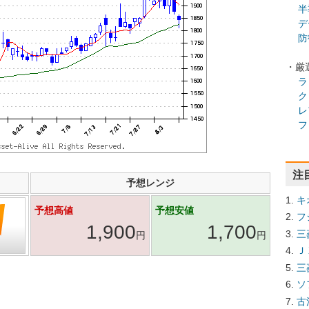
半
デ
防
・厳
ラ
ク
レ
フ
注
予想レンジ
キ
予想高値
予想安値
フ
1,900
1,700
三
円
円
Ｊ
三
ソ
古