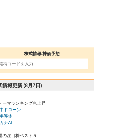
株式情報/株価予想
式情報更新
(8月7日)
テーマランキング急上昇
中ドローン
半導体
カナAI
週の注目株ベスト５