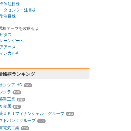
導体注目株
ータセンター注目株
衛注目株
選株テーマを攻略せよ
ピダス
レーンゲーム
アアース
ィジカルAI
目銘柄ランキング
オクシア HD
3094
ジクラ
1998
菱重工業
1535
Ｘ金属
1527
菱ＵＦＪフィナンシャル・グループ
1463
フトバンクグループ
1370
河電気工業
1240