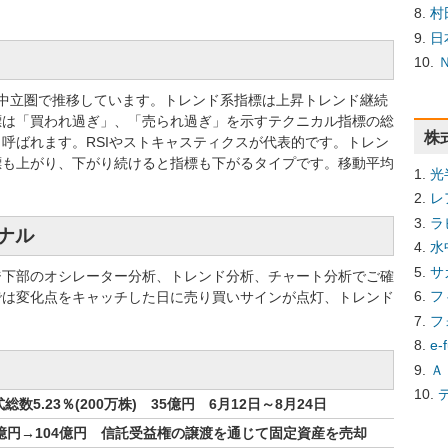
村
日
では中立圏で推移しています。トレンド系指標は上昇トレンド継続
標は「買われ過ぎ」、「売られ過ぎ」を示すテクニカル指標の総
株
呼ばれます。RSIやストキャスティクスが代表的です。トレン
標も上がり、下がり続けると指標も下がるタイプです。移動平均
光
レ
ラ
グナル
水
サ
ジ下部のオシレーター分析、トレンド分析、チャート分析でご確
フ
では変化点をキャッチした日に売り買いサインが点灯、トレンド
フ
e
Ａ
5.23％(200万株) 35億円 6月12日～8月24日
億円→104億円 信託受益権の譲渡を通じて固定資産を売却