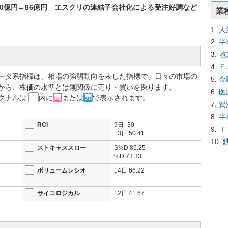
0億円→86億円 エスクリの連結子会社化による受注好調など
業
人
半
地
Ｆ
ータ系指標は、相場の強弱動向を表した指標で、日々の市場の
金
から、株価の水準とは無関係に売り・買いを探ります。
医
グナルは
内に
または
で表示されます。
資
半
RCI
9日
-30
Ｉ
13日
50.41
ストキャススロー
S%D
85.25
%D
73.33
ボリュームレシオ
14日
66.22
サイコロジカル
12日
41.67