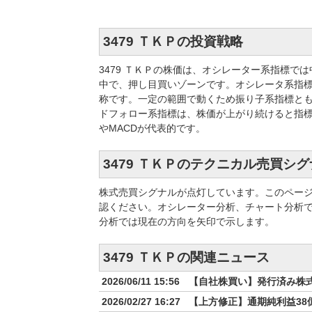
3479 ＴＫＰの投資戦略
3479 ＴＫＰの株価は、オシレーター系指標
中で、押し目買いゾーンです。オシレータ系指
称です。一定の範囲で動くため振り子系指標とも
ドフォロー系指標は、株価が上がり続けると指
やMACDが代表的です。
3479 ＴＫＰのテクニカル売買シ
株式売買シグナルが点灯しています。このペー
認ください。オシレーター分析、チャート分析
分析では現在の方向を矢印で示します。
3479 ＴＫＰの関連ニュース
2026/06/11 15:56
【自社株買い】発行済み株式総数
2026/02/27 16:27
【上方修正】通期純利益38