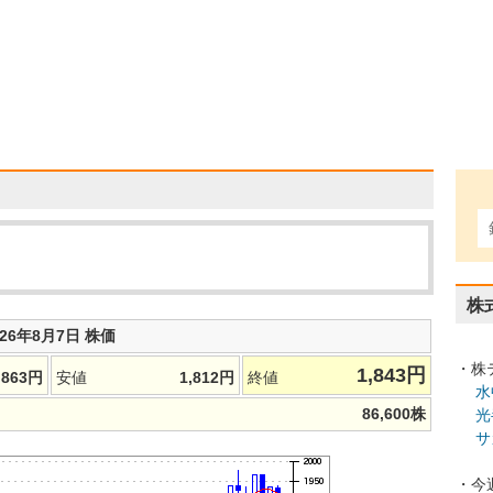
株
026年8月7日 株価
・株
1,843
円
,863
円
安値
1,812
円
終値
水
86,600
株
光
サ
・今