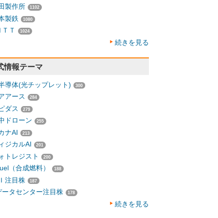
田製作所
1102
本製鉄
1080
ＮＴＴ
1024
続きを見る
式情報テーマ
半導体(光チップレット)
300
アアース
284
ピダス
279
中ドローン
255
カナAI
213
ィジカルAI
201
ォトレジスト
200
-fuel（合成燃料）
188
Ｉ注目株
187
データセンター注目株
178
続きを見る