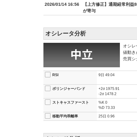
2026/01/14 16:56
【上方修正】通期経常利益8
が寄与
オシレータ分析
オシレ
値動き
売買シ
RSI
9日
49.04
ボリンジャーバンド
+2σ
1975.91
-2σ
1478.2
ストキャスファースト
%K
0
%D
73.33
移動平均乖離率
25日
0.96