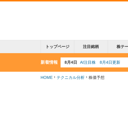
トップページ
注目銘柄
株テ
新着情報
8月3日
人気業種注目株 8月3日
8月2日
金融注目株 8月2日更新
7月29日
日経225シグナル点灯
HOME
テクニカル分析
株価予想
7月10日
半導体注目株 7月10日
8月4日
AI注目株 8月4日更新