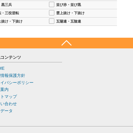
・黒三兵
並び赤・並び黒
転・三役逆転
雲上抜け・下抜け
上抜け・下抜け
五陽連・五陰連
他コンテンツ
ME
人情報保護方針
ライバシーポリシー
社案内
イトマップ
問い合わせ
去データ