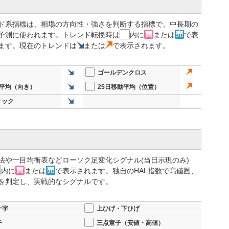
ド系指標は、相場の方向性・強さを判断する指標で、中長期の
予測に使われます。トレンド転換時は
内に
または
で表
ます。現在のトレンドは
または
で表示されます。
ゴールデンクロス
動平均（向き）
25日移動平均（位置）
リック
法や一目均衡表などローソク足変化シグナル(当日示現のみ)
内に
または
で表示されます。独自のHAL指数で高値圏、
を判定し、実戦的なシグナルです。
十字
上ひげ・下ひげ
子
三点童子（安値・高値）