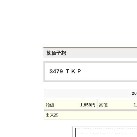
株価予想
3479
ＴＫＰ
2
始値
1,859
円
高値
1
出来高