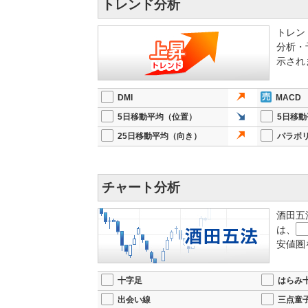
トレンド分析
トレン
分析・
示され
DMI
MACD
5日移動平均（位置）
5日移
25日移動平均（向き）
パラボ
チャート分析
酒田五
は、
安値圏
十字足
はらみ
出会い線
三点童