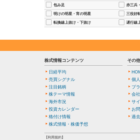
包み足
赤三兵
明けの明星・宵の明星
三役好
転換線上抜け・下抜け
遅行線
株式情報コンテンツ
その
日経平均
HO
売買シグナル
個
注目銘柄
プ
株テーマ情報
会
海外市況
サ
投資カレンダー
お
格付け情報
過
株式情報・株価予想
【利用規約】