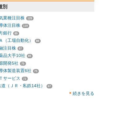
種別
気業種注目株
129
導体注目株
119
方銀行
89
Ａ（工場自動化）
88
融注目株
87
薬品大手10社
85
源開発5社
75
導体製造装置6社
75
Ｔサービス
73
鉄道（ＪＲ・私鉄14社）
67
続きを見る