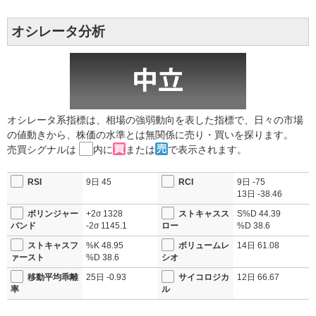
オシレータ分析
オシレータ系指標は、相場の強弱動向を表した指標で、日々の市場
の値動きから、株価の水準とは無関係に売り・買いを探ります。
売買シグナルは
内に
または
で表示されます。
RSI
9日
45
RCI
9日
-75
13日
-38.46
ボリンジャー
+2σ
1328
ストキャスス
S%D
44.39
バンド
-2σ
1145.1
ロー
%D
38.6
ストキャスフ
%K
48.95
ボリュームレ
14日
61.08
ァースト
%D
38.6
シオ
移動平均乖離
25日
-0.93
サイコロジカ
12日
66.67
率
ル