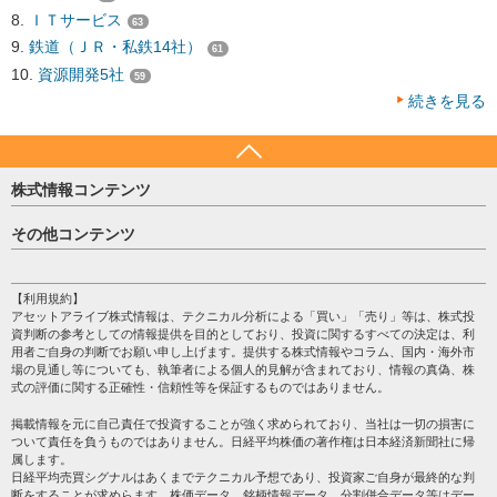
ＩＴサービス
63
鉄道（ＪＲ・私鉄14社）
61
資源開発5社
59
続きを見る
株式情報コンテンツ
日経平均
その他コンテンツ
売買シグナル
HOME
注目銘柄
個人情報保護方針
【利用規約】
株テーマ情報
アセットアライブ株式情報は、テクニカル分析による「買い」「売り」等は、株式投
プライバシーポリシー
海外市況
資判断の参考としての情報提供を目的としており、投資に関するすべての決定は、利
会社案内
用者ご自身の判断でお願い申し上げます。提供する株式情報やコラム、国内・海外市
投資カレンダー
場の見通し等についても、執筆者による個人的見解が含まれており、情報の真偽、株
サイトマップ
格付け情報
式の評価に関する正確性・信頼性等を保証するものではありません。
お問い合わせ
株式情報・株価予想
掲載情報を元に自己責任で投資することが強く求められており、当社は一切の損害に
過去データ
ついて責任を負うものではありません。日経平均株価の著作権は日本経済新聞社に帰
属します。
日経平均売買シグナルはあくまでテクニカル予想であり、投資家ご自身が最終的な判
断をすることが求めらます。株価データ、銘柄情報データ、分割併合データ等はデー