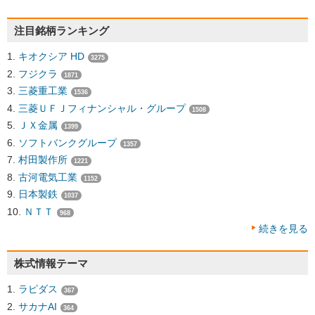
注目銘柄ランキング
キオクシア HD
3275
フジクラ
1871
三菱重工業
1536
三菱ＵＦＪフィナンシャル・グループ
1508
ＪＸ金属
1399
ソフトバンクグループ
1357
村田製作所
1221
古河電気工業
1152
日本製鉄
1037
ＮＴＴ
968
続きを見る
株式情報テーマ
ラピダス
367
サカナAI
364