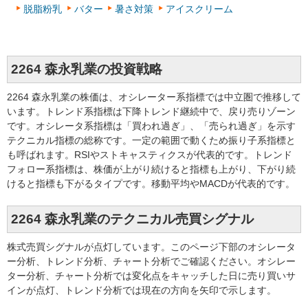
脱脂粉乳
バター
暑さ対策
アイスクリーム
2264 森永乳業の投資戦略
2264 森永乳業の株価は、オシレーター系指標では中立圏で推移して
います。トレンド系指標は下降トレンド継続中で、戻り売りゾーン
です。オシレータ系指標は「買われ過ぎ」、「売られ過ぎ」を示す
テクニカル指標の総称です。一定の範囲で動くため振り子系指標と
も呼ばれます。RSIやストキャスティクスが代表的です。トレンド
フォロー系指標は、株価が上がり続けると指標も上がり、下がり続
けると指標も下がるタイプです。移動平均やMACDが代表的です。
2264 森永乳業のテクニカル売買シグナル
株式売買シグナルが点灯しています。このページ下部のオシレータ
ー分析、トレンド分析、チャート分析でご確認ください。オシレー
ター分析、チャート分析では変化点をキャッチした日に売り買いサ
インが点灯、トレンド分析では現在の方向を矢印で示します。