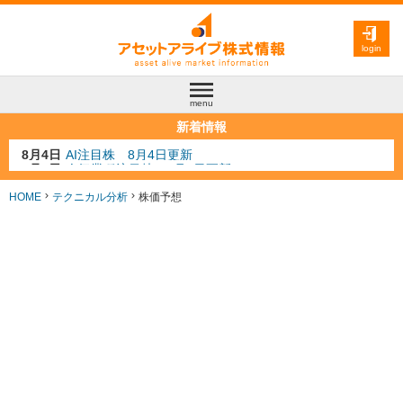
login
menu
新着情報
8月3日
人気業種注目株 8月3日更新
8月2日
金融注目株 8月2日更新
7月29日
日経225シグナル点灯
HOME
テクニカル分析
株価予想
7月10日
半導体注目株 7月10日更新
8月4日
AI注目株 8月4日更新