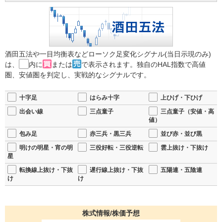
酒田五法や一目均衡表などローソク足変化シグナル(当日示現のみ)
は、
内に
または
で表示されます。独自のHAL指数で高値
圏、安値圏を判定し、実戦的なシグナルです。
十字足
はらみ十字
上ひげ・下ひげ
出会い線
三点童子
三点童子（安値・高
値）
包み足
赤三兵・黒三兵
並び赤・並び黒
明けの明星・宵の明
三役好転・三役逆転
雲上抜け・下抜け
星
転換線上抜け・下抜
遅行線上抜け・下抜
五陽連・五陰連
け
け
株式情報/株価予想