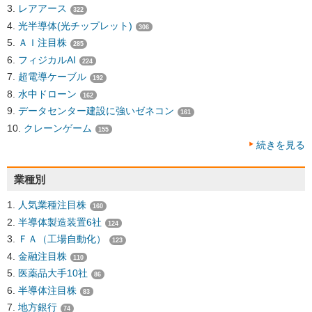
レアアース
322
光半導体(光チップレット)
306
ＡＩ注目株
285
フィジカルAI
224
超電導ケーブル
192
水中ドローン
162
データセンター建設に強いゼネコン
161
クレーンゲーム
155
続きを見る
業種別
人気業種注目株
160
半導体製造装置6社
124
ＦＡ（工場自動化）
123
金融注目株
110
医薬品大手10社
86
半導体注目株
83
地方銀行
74