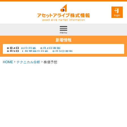
login
menu
新着情報
8月3日
人気業種注目株 8月3日更新
8月2日
金融注目株 8月2日更新
7月29日
日経225シグナル点灯
HOME
テクニカル分析
株価予想
7月10日
半導体注目株 7月10日更新
8月4日
AI注目株 8月4日更新