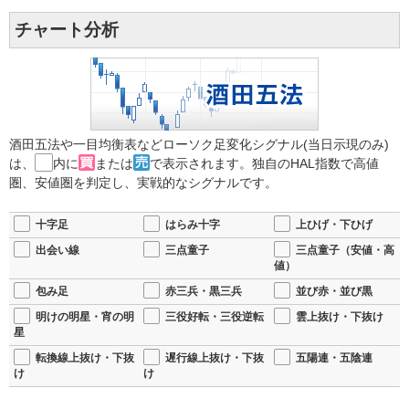
チャート分析
酒田五法や一目均衡表などローソク足変化シグナル(当日示現のみ)
は、
内に
または
で表示されます。独自のHAL指数で高値
圏、安値圏を判定し、実戦的なシグナルです。
十字足
はらみ十字
上ひげ・下ひげ
出会い線
三点童子
三点童子（安値・高
値）
包み足
赤三兵・黒三兵
並び赤・並び黒
明けの明星・宵の明
三役好転・三役逆転
雲上抜け・下抜け
星
転換線上抜け・下抜
遅行線上抜け・下抜
五陽連・五陰連
け
け