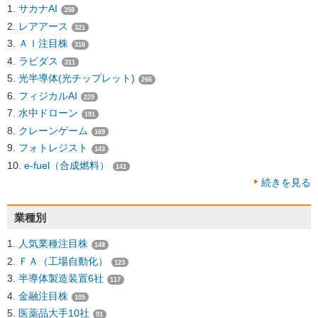
サカナAI
358
レアアース
321
ＡＩ注目株
318
ラピダス
311
光半導体(光チップレット)
266
フィジカルAI
229
水中ドローン
191
クレーンゲーム
169
フォトレジスト
143
e-fuel（合成燃料）
141
続きを見る
業種別
人気業種注目株
148
ＦＡ（工場自動化）
123
半導体製造装置6社
117
金融注目株
105
医薬品大手10社
91