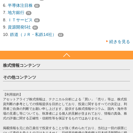
半導体注目株
83
地方銀行
75
ＩＴサービス
66
資源開発5社
64
鉄道（ＪＲ・私鉄14社）
63
続きを見る
株式情報コンテンツ
日経平均
その他コンテンツ
売買シグナル
HOME
注目銘柄
個人情報保護方針
【利用規約】
株テーマ情報
アセットアライブ株式情報は、テクニカル分析による「買い」「売り」等は、株式投
プライバシーポリシー
海外市況
資判断の参考としての情報提供を目的としており、投資に関するすべての決定は、利
会社案内
用者ご自身の判断でお願い申し上げます。提供する株式情報やコラム、国内・海外市
投資カレンダー
場の見通し等についても、執筆者による個人的見解が含まれており、情報の真偽、株
サイトマップ
格付け情報
式の評価に関する正確性・信頼性等を保証するものではありません。
お問い合わせ
株式情報・株価予想
掲載情報を元に自己責任で投資することが強く求められており、当社は一切の損害に
過去データ
ついて責任を負うものではありません。日経平均株価の著作権は日本経済新聞社に帰