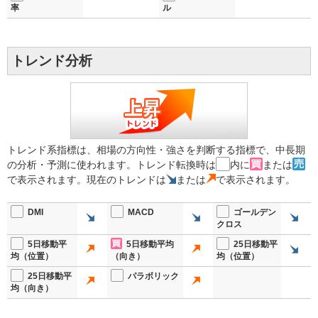
率
ル
トレンド分析
トレンド系指標は、相場の方向性・強さを判断する指標で、中長期
の分析・予測に使われます。トレンド転換時は
内に
または
で表示されます。現在のトレンドは
または
で表示されます。
DMI
MACD
ゴールデン
クロス
5日移動平
5日移動平均
25日移動平
均（位置）
（向き）
均（位置）
25日移動平
パラボリック
均（向き）