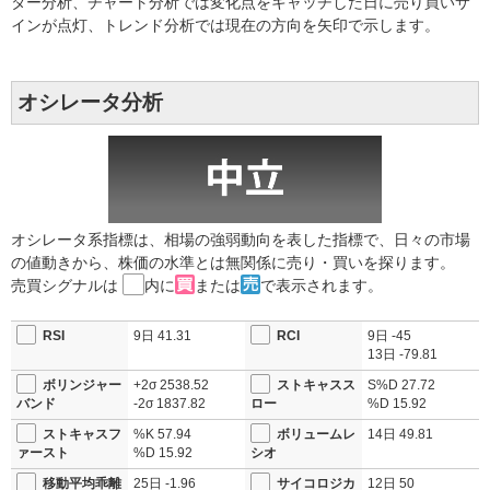
ター分析、チャート分析では変化点をキャッチした日に売り買いサ
インが点灯、トレンド分析では現在の方向を矢印で示します。
オシレータ分析
オシレータ系指標は、相場の強弱動向を表した指標で、日々の市場
の値動きから、株価の水準とは無関係に売り・買いを探ります。
売買シグナルは
内に
または
で表示されます。
RSI
9日
41.31
RCI
9日
-45
13日
-79.81
ボリンジャー
+2σ
2538.52
ストキャスス
S%D
27.72
バンド
-2σ
1837.82
ロー
%D
15.92
ストキャスフ
%K
57.94
ボリュームレ
14日
49.81
ァースト
%D
15.92
シオ
移動平均乖離
25日
-1.96
サイコロジカ
12日
50