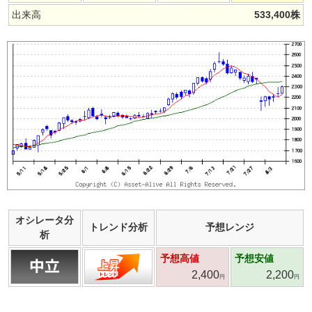
出来高
533,400
株
オシレータ分
トレンド分析
予想レンジ
析
予想高値
予想安値
2,400
2,200
円
円