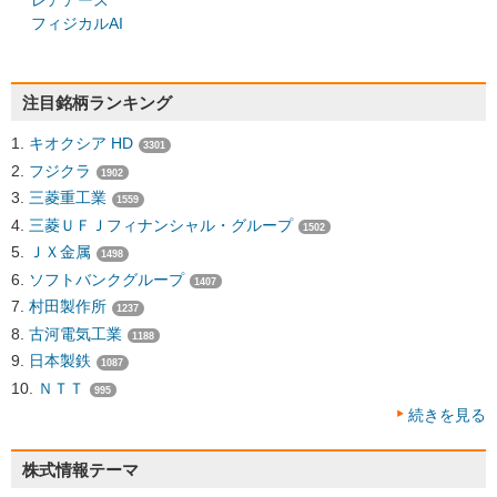
レアアース
フィジカルAI
注目銘柄ランキング
キオクシア HD
3301
フジクラ
1902
三菱重工業
1559
三菱ＵＦＪフィナンシャル・グループ
1502
ＪＸ金属
1498
ソフトバンクグループ
1407
村田製作所
1237
古河電気工業
1188
日本製鉄
1087
ＮＴＴ
995
続きを見る
株式情報テーマ