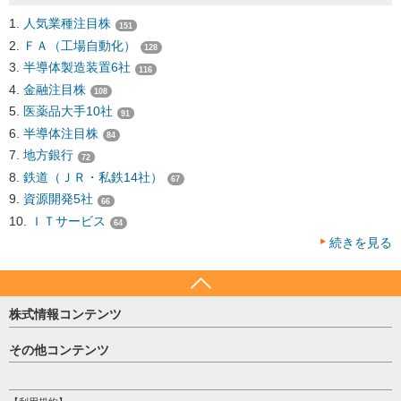
人気業種注目株
151
ＦＡ（工場自動化）
128
半導体製造装置6社
116
金融注目株
108
医薬品大手10社
91
半導体注目株
84
地方銀行
72
鉄道（ＪＲ・私鉄14社）
67
資源開発5社
66
ＩＴサービス
64
続きを見る
株式情報コンテンツ
日経平均
その他コンテンツ
売買シグナル
HOME
注目銘柄
個人情報保護方針