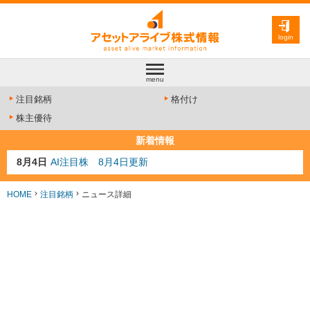
login
menu
注目銘柄
格付け
株主優待
新着情報
8月4日
AI注目株 8月4日更新
8月3日
人気業種注目株 8月3日更新
8月2日
金融注目株 8月2日更新
HOME
注目銘柄
ニュース詳細
7月29日
日経225シグナル点灯
7月10日
半導体注目株 7月10日更新