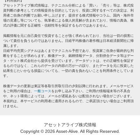
【利用規約】
株テーマ情報
アセットアライブ株式情報は、テクニカル分析による「買い」「売り」等は、株式投
プライバシーポリシー
海外市況
資判断の参考としての情報提供を目的としており、投資に関するすべての決定は、利
会社案内
用者ご自身の判断でお願い申し上げます。提供する株式情報やコラム、国内・海外市
投資カレンダー
場の見通し等についても、執筆者による個人的見解が含まれており、情報の真偽、株
サイトマップ
格付け情報
式の評価に関する正確性・信頼性等を保証するものではありません。
お問い合わせ
株式情報・株価予想
掲載情報を元に自己責任で投資することが強く求められており、当社は一切の損害に
過去データ
ついて責任を負うものではありません。日経平均株価の著作権は日本経済新聞社に帰
属します。
日経平均売買シグナルはあくまでテクニカル予想であり、投資家ご自身が最終的な判
断をすることが求めらます。株価データ、銘柄情報データ、分割併合データ等はデー
タ・ゲット株式会社から提供を受けています。データゲットは、その正確性を保証す
るものではなく、これらのデータの内容の万が一の誤り、またデータを元に投資した
結果生じたいかなる損益についても、一切の責を負わないことを利用条件としていま
す。
株価データの更新は東証等各取引所取引日の夕刻以降に行われます。メールサービス
をご利用の場合は、
一般コース
をお申し込み下さい。ご利用の情報端末等の不具合
や、ネット環境によっては、メールが遅延あるいは配信されない場合がございます。
本規約は、本サービスの利用者に適用されるもので、ご承諾頂けない場合はご利用頂
けません。
アセットアライブ株式情報
Copyright ©
2026 Asset-Alive. All Rights Reserved.