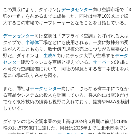
この買収により、ダイキンは
データセンター
向け空調市場で「3
強の一角」を占めるまでに成長した。同社は年率10%以上で拡
大するこの市場でキープレーヤーとなることを目指している。
データセンター
向け空調は「アプライド空調」と呼ばれる大型
タイプで、
半導体
工場などにも使用される。一度に数棟分の受
注が入ることもあり、数十億円規模の売上につながる重要な分
野だ。ダイキンは、
生成
AI
向けにテック大手が主導する
データ
センター
建設ラッシュを商機と捉えている。
サーバー
の冷却に
不可欠な空調設備において、同社の得意とする省エネ技術を武
器に市場の取り込みを図る。
また、同社は
データセンター
向けに、さらなる省エネにつなが
る商品やシステムの投入を計画している。将来的には空冷だけ
でなく液冷技術の獲得も視野に入れており、提携やM&Aを検討
している。
ダイキンの北米空調事業の売上高は2024年3月期に前期比18%
増の1兆5759億円に達した。同社は2025年までに北米市場でシ