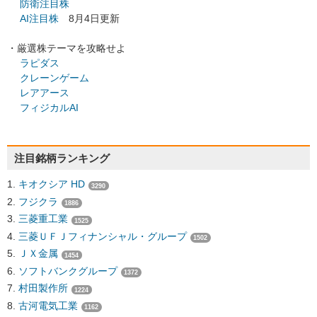
防衛注目株
AI注目株
8月4日更新
・厳選株テーマを攻略せよ
ラピダス
クレーンゲーム
レアアース
フィジカルAI
注目銘柄ランキング
キオクシア HD
3290
フジクラ
1886
三菱重工業
1525
三菱ＵＦＪフィナンシャル・グループ
1502
ＪＸ金属
1454
ソフトバンクグループ
1372
村田製作所
1224
古河電気工業
1162