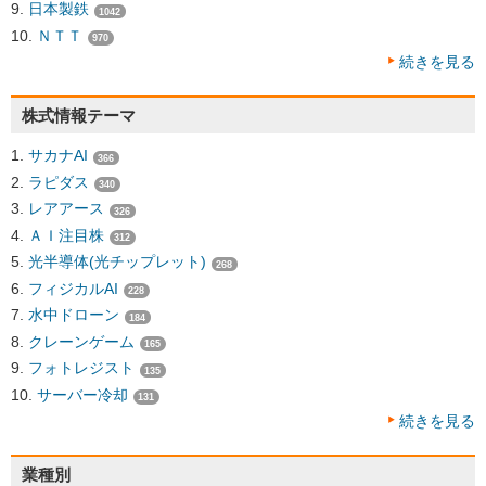
日本製鉄
1042
ＮＴＴ
970
続きを見る
株式情報テーマ
サカナAI
366
ラピダス
340
レアアース
326
ＡＩ注目株
312
光半導体(光チップレット)
268
フィジカルAI
228
水中ドローン
184
クレーンゲーム
165
フォトレジスト
135
サーバー冷却
131
続きを見る
業種別