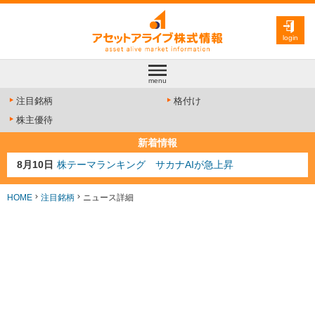
login
menu
注目銘柄
格付け
株主優待
新着情報
8月10日
株テーマランキング サカナAIが急上昇
8月9日
資源注目株 8月9日更新
8月4日
AI注目株 8月4日更新
HOME
注目銘柄
ニュース詳細
8月3日
人気業種注目株 8月3日更新
8月2日
金融注目株 8月2日更新