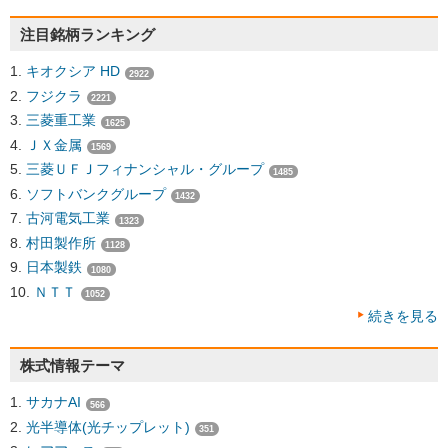
注目銘柄ランキング
キオクシア HD
2922
フジクラ
2221
三菱重工業
1625
ＪＸ金属
1569
三菱ＵＦＪフィナンシャル・グループ
1485
ソフトバンクグループ
1432
古河電気工業
1323
村田製作所
1128
日本製鉄
1080
ＮＴＴ
1052
続きを見る
株式情報テーマ
サカナAI
566
光半導体(光チップレット)
351