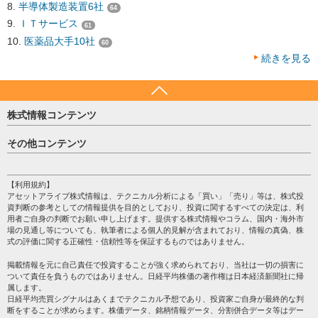
半導体製造装置6社
64
ＩＴサービス
61
医薬品大手10社
60
続きを見る
株式情報コンテンツ
日経平均
その他コンテンツ
売買シグナル
HOME
注目銘柄
個人情報保護方針
【利用規約】
株テーマ情報
アセットアライブ株式情報は、テクニカル分析による「買い」「売り」等は、株式投
プライバシーポリシー
海外市況
資判断の参考としての情報提供を目的としており、投資に関するすべての決定は、利
会社案内
用者ご自身の判断でお願い申し上げます。提供する株式情報やコラム、国内・海外市
投資カレンダー
場の見通し等についても、執筆者による個人的見解が含まれており、情報の真偽、株
サイトマップ
格付け情報
式の評価に関する正確性・信頼性等を保証するものではありません。
お問い合わせ
株式情報・株価予想
掲載情報を元に自己責任で投資することが強く求められており、当社は一切の損害に
過去データ
ついて責任を負うものではありません。日経平均株価の著作権は日本経済新聞社に帰
属します。
日経平均売買シグナルはあくまでテクニカル予想であり、投資家ご自身が最終的な判
断をすることが求めらます。株価データ、銘柄情報データ、分割併合データ等はデー