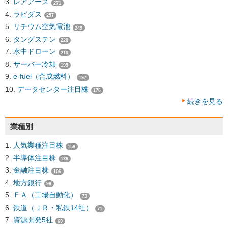
レアアース
271
ラピダス
257
リチウム空気電池
249
タングステン
220
水中ドローン
210
サーバー冷却
199
e-fuel（合成燃料）
197
データセンター注目株
176
続きを見る
業種別
人気業種注目株
158
半導体注目株
139
金融注目株
106
地方銀行
98
ＦＡ（工場自動化）
73
鉄道（ＪＲ・私鉄14社）
71
資源開発5社
69