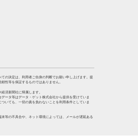
べての決定は、利用者ご自身の判断でお願い申し上げます。提
信頼性等を保証するものではありません。
本経済新聞社に帰属します。
合データ等はデータ・ゲット株式会社から提供を受けていま
についても、一切の責を負わないことを利用条件としていま
端末等の不具合や、ネット環境によっては、メールが遅延ある