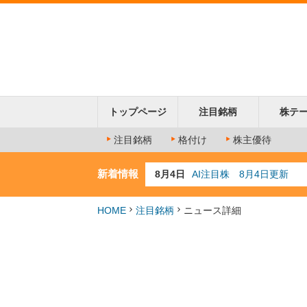
トップページ
注目銘柄
株テ
注目銘柄
格付け
株主優待
新着情報
8月4日
AI注目株 8月4日更新
8月3日
人気業種注目株 8月3日
8月2日
金融注目株 8月2日更新
HOME
注目銘柄
ニュース詳細
7月29日
日経225シグナル点灯
7月10日
半導体注目株 7月10日