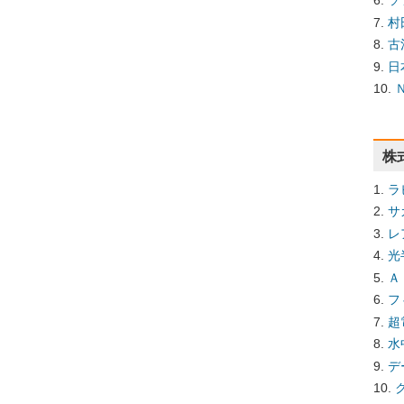
ソ
村
古
日
株
ラ
サ
レ
光
Ａ
フ
超
水
デ