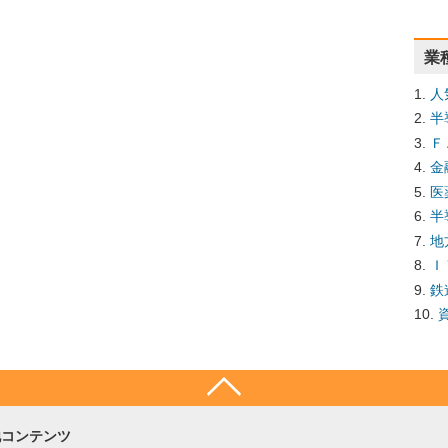
業
人
半
Ｆ
金
医
半
地
Ｉ
鉄
他コンテンツ