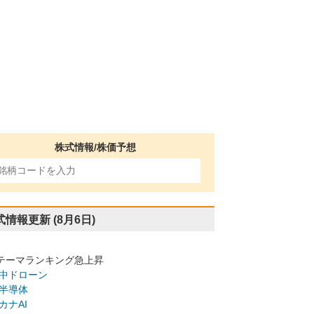
株式情報/株価予想
式情報更新
(8月6日)
テーマランキング急上昇
中ドローン
半導体
カナAI