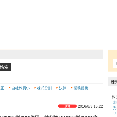
株
修正
自社株買い
株式分割
決算
業務提携
・株
水
2016/8/3 15:22
光
サ