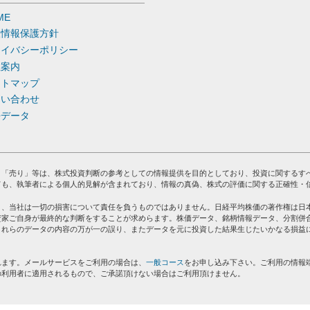
ME
人情報保護方針
ライバシーポリシー
社案内
イトマップ
問い合わせ
去データ
」「売り」等は、株式投資判断の参考としての情報提供を目的としており、投資に関するす
ても、執筆者による個人的見解が含まれており、情報の真偽、株式の評価に関する正確性・
り、当社は一切の損害について責任を負うものではありません。日経平均株価の著作権は日
資家ご自身が最終的な判断をすることが求めらます。株価データ、銘柄情報データ、分割併
これらのデータの内容の万が一の誤り、またデータを元に投資した結果生じたいかなる損益
れます。メールサービスをご利用の場合は、
一般コース
をお申し込み下さい。ご利用の情報
の利用者に適用されるもので、ご承諾頂けない場合はご利用頂けません。