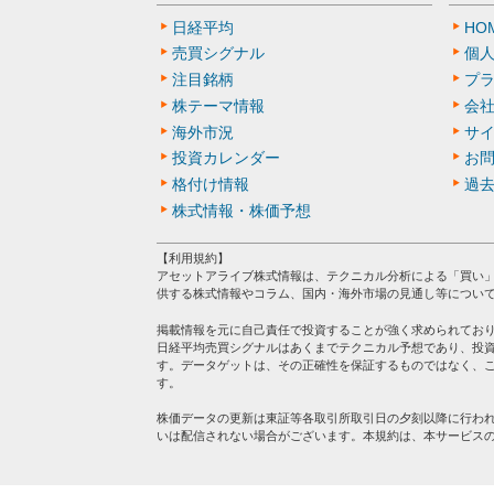
日経平均
HO
売買シグナル
個
注目銘柄
プ
株テーマ情報
会
海外市況
サ
投資カレンダー
お
格付け情報
過
株式情報・株価予想
【利用規約】
アセットアライブ株式情報は、テクニカル分析による「買い
供する株式情報やコラム、国内・海外市場の見通し等につい
掲載情報を元に自己責任で投資することが強く求められてお
日経平均売買シグナルはあくまでテクニカル予想であり、投
す。データゲットは、その正確性を保証するものではなく、
す。
株価データの更新は東証等各取引所取引日の夕刻以降に行わ
いは配信されない場合がございます。本規約は、本サービス