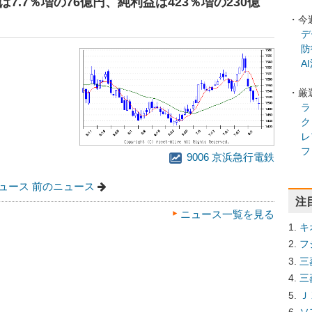
益は7.7％増の76億円、純利益は423％増の230億
・今
デ
防
A
・厳
ラ
ク
レ
フ
9006 京浜急行電鉄
ュース
前のニュース
注
ニュース一覧を見る
キ
フ
三
三
Ｊ