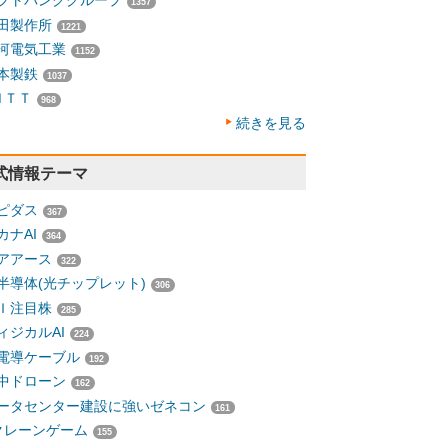
フトバンクグループ
1357
田製作所
1221
河電気工業
1152
本製鉄
1037
ＮＴＴ
968
続きを見る
式情報テーマ
ピダス
367
カナAI
364
アアース
322
半導体(光チップレット)
306
Ｉ注目株
285
ィジカルAI
224
電導ケーブル
192
中ドローン
162
ータセンター建設に強いゼネコン
161
クレーンゲーム
155