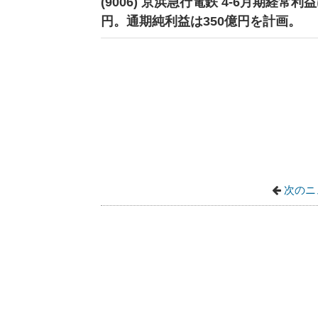
(9006) 京浜急行電鉄 4-6月期経常利
円。通期純利益は350億円を計画。
次のニ