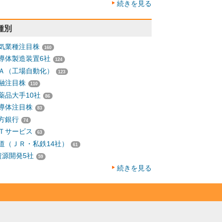
続きを見る
種別
気業種注目株
160
導体製造装置6社
124
Ａ（工場自動化）
123
融注目株
110
薬品大手10社
86
導体注目株
83
方銀行
74
Ｔサービス
63
道（ＪＲ・私鉄14社）
61
資源開発5社
59
続きを見る