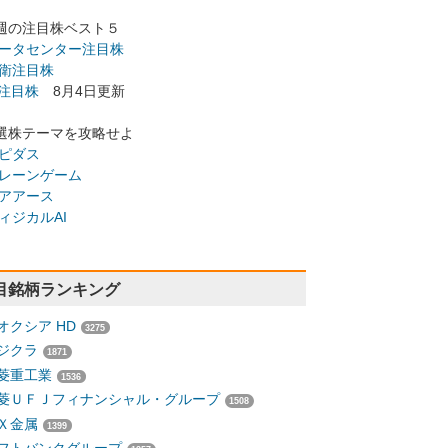
週の注目株ベスト５
ータセンター注目株
衛注目株
I注目株
8月4日更新
選株テーマを攻略せよ
ピダス
レーンゲーム
アアース
ィジカルAI
目銘柄ランキング
オクシア HD
3275
ジクラ
1871
菱重工業
1536
菱ＵＦＪフィナンシャル・グループ
1508
Ｘ金属
1399