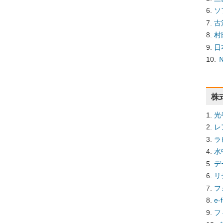
ソ
古
村
日
株
光
レ
ラ
水
デ
リ
フ
e
フ