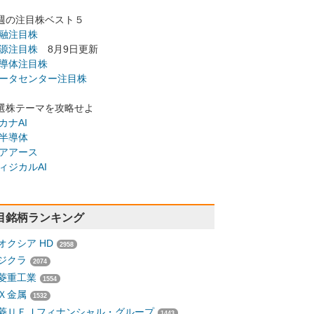
週の注目株ベスト５
融注目株
源注目株
8月9日更新
導体注目株
ータセンター注目株
選株テーマを攻略せよ
カナAI
半導体
アアース
ィジカルAI
目銘柄ランキング
オクシア HD
2958
ジクラ
2074
菱重工業
1554
Ｘ金属
1532
菱ＵＦＪフィナンシャル・グループ
1443