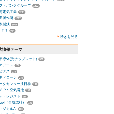
フトバンクグループ
1392
河電気工業
1266
田製作所
1087
本製鉄
1067
ＮＴＴ
994
続きを見る
式情報テーマ
半導体(光チップレット)
321
アアース
256
ピダス
238
中ドローン
230
ータセンター注目株
194
チウム空気電池
194
ォトレジスト
188
-fuel（合成燃料）
188
ィジカルAI
180