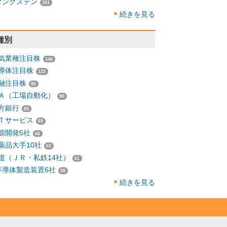
タングステン
161
続きを見る
種別
気業種注目株
140
導体注目株
123
融注目株
95
Ａ（工場自動化）
90
方銀行
85
Ｔサービス
69
源開発5社
66
薬品大手10社
63
道（ＪＲ・私鉄14社）
61
半導体製造装置6社
58
続きを見る