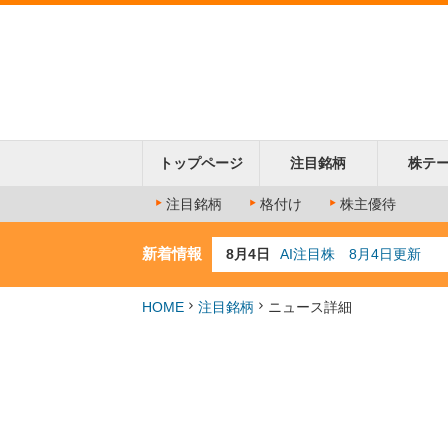
トップページ
注目銘柄
株テ
注目銘柄
格付け
株主優待
新着情報
8月4日
AI注目株 8月4日更新
8月3日
人気業種注目株 8月3日
8月2日
金融注目株 8月2日更新
HOME
注目銘柄
ニュース詳細
7月29日
日経225シグナル点灯
8月9日
資源注目株 8月9日更新