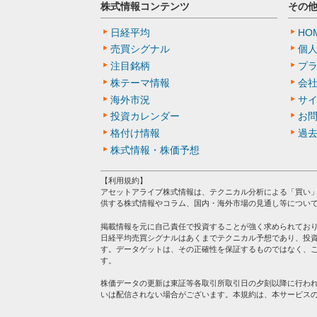
株式情報コンテンツ
その
日経平均
HO
売買シグナル
個
注目銘柄
プ
株テーマ情報
会
海外市況
サ
投資カレンダー
お
格付け情報
過
株式情報・株価予想
【利用規約】
アセットアライブ株式情報は、テクニカル分析による「買い
供する株式情報やコラム、国内・海外市場の見通し等につい
掲載情報を元に自己責任で投資することが強く求められてお
日経平均売買シグナルはあくまでテクニカル予想であり、投
す。データゲットは、その正確性を保証するものではなく、
す。
株価データの更新は東証等各取引所取引日の夕刻以降に行わ
いは配信されない場合がございます。本規約は、本サービス