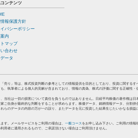
他コンテンツ
ME
人情報保護方針
ライバシーポリシー
社案内
イトマップ
問い合わせ
去データ
」「売り」等は、株式投資判断の参考としての情報提供を目的としており、投資に関するす
ても、執筆者による個人的見解が含まれており、情報の真偽、株式の評価に関する正確性・
り、当社は一切の損害について責任を負うものではありません。日経平均株価の著作権は日
資家ご自身が最終的な判断をすることが求めらます。株価データ、銘柄情報データ、分割併
これらのデータの内容の万が一の誤り、またデータを元に投資した結果生じたいかなる損益
れます。メールサービスをご利用の場合は、
一般コース
をお申し込み下さい。ご利用の情報
の利用者に適用されるもので、ご承諾頂けない場合はご利用頂けません。