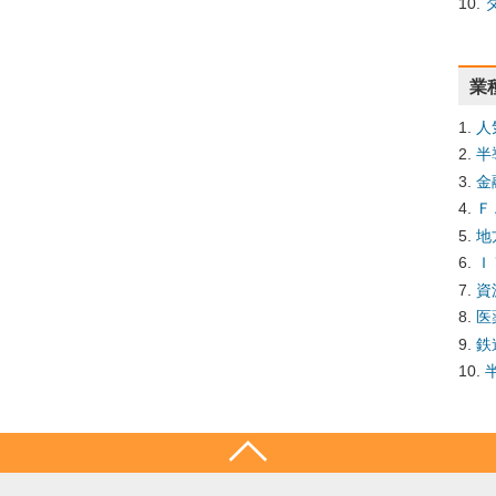
業
人
半
金
Ｆ
地
Ｉ
資
医
鉄