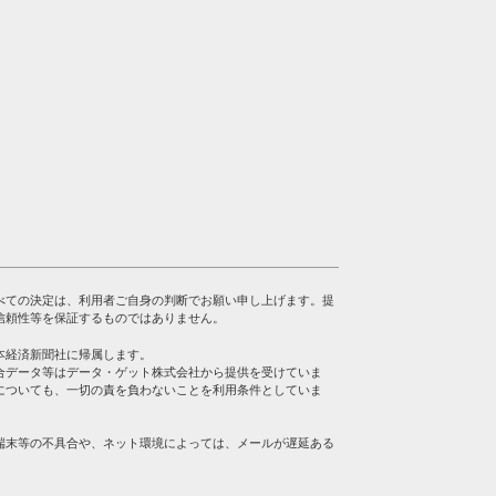
べての決定は、利用者ご自身の判断でお願い申し上げます。提
信頼性等を保証するものではありません。
本経済新聞社に帰属します。
合データ等はデータ・ゲット株式会社から提供を受けていま
についても、一切の責を負わないことを利用条件としていま
端末等の不具合や、ネット環境によっては、メールが遅延ある