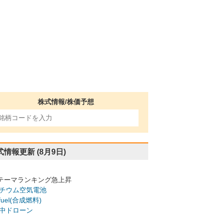
株式情報/株価予想
式情報更新
(8月9日)
テーマランキング急上昇
チウム空気電池
-fuel(合成燃料)
中ドローン