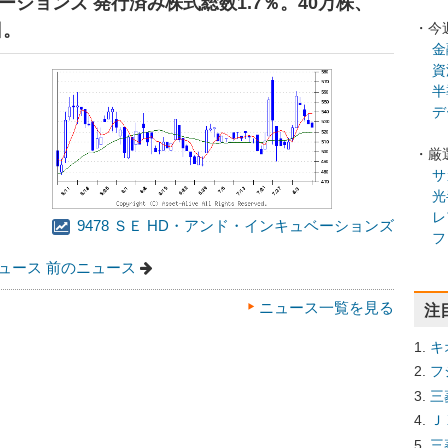
ュベーションズ 発行済み株式総数1.7％。40万株、
日。
・今
金
資
半
デ
・厳
サ
光
レ
9478 ＳＥ HD・アンド・インキュベーションズ
フ
ュース
前のニュース
ニュース一覧を見る
注
キ
フ
三
Ｊ
三