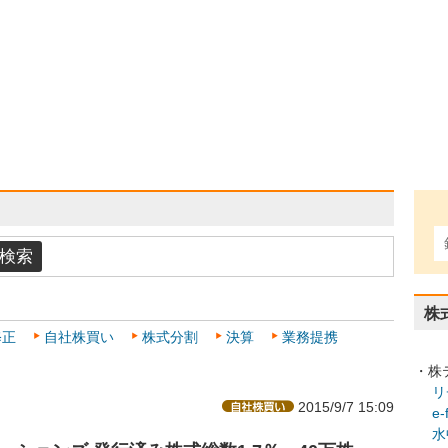
株
修正
自社株買い
株式分割
決算
業務提携
・株
リ
2015/9/7 15:09
e
水