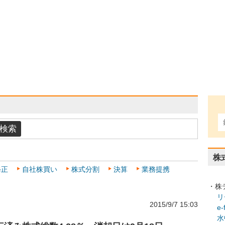
株
修正
自社株買い
株式分割
決算
業務提携
・株
リ
2015/9/7 15:03
e
水