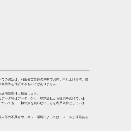
べての決定は、利用者ご自身の判断でお願い申し上げます。提
信頼性等を保証するものではありません。
本経済新聞社に帰属します。
合データ等はデータ・ゲット株式会社から提供を受けていま
についても、一切の責を負わないことを利用条件としていま
端末等の不具合や、ネット環境によっては、メールが遅延ある