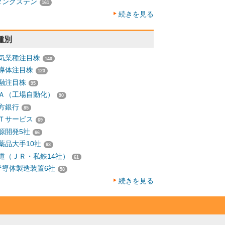
タングステン
161
続きを見る
種別
気業種注目株
140
導体注目株
123
融注目株
95
Ａ（工場自動化）
90
方銀行
85
Ｔサービス
69
源開発5社
66
薬品大手10社
63
道（ＪＲ・私鉄14社）
61
半導体製造装置6社
58
続きを見る