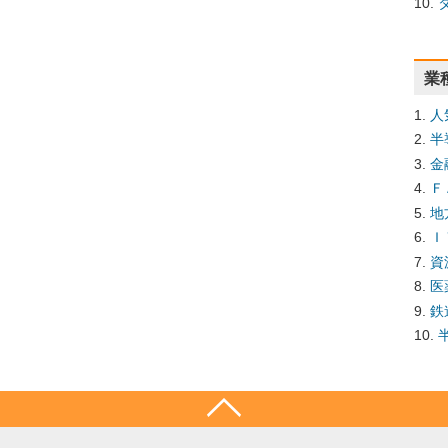
業
人
半
金
Ｆ
地
Ｉ
資
医
鉄