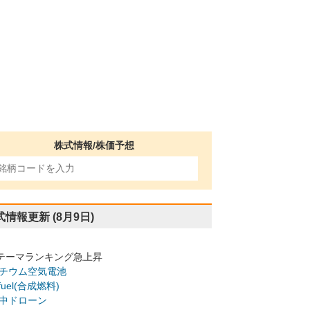
株式情報/株価予想
式情報更新
(8月9日)
テーマランキング急上昇
チウム空気電池
-fuel(合成燃料)
中ドローン