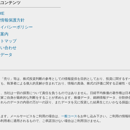
他コンテンツ
ME
人情報保護方針
ライバシーポリシー
社案内
イトマップ
問い合わせ
去データ
」「売り」等は、株式投資判断の参考としての情報提供を目的としており、投資に関するす
ても、執筆者による個人的見解が含まれており、情報の真偽、株式の評価に関する正確性・
り、当社は一切の損害について責任を負うものではありません。日経平均株価の著作権は日
資家ご自身が最終的な判断をすることが求めらます。株価データ、銘柄情報データ、分割併
これらのデータの内容の万が一の誤り、またデータを元に投資した結果生じたいかなる損益
れます。メールサービスをご利用の場合は、
一般コース
をお申し込み下さい。ご利用の情報
の利用者に適用されるもので、ご承諾頂けない場合はご利用頂けません。