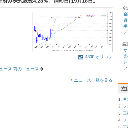
発行済み株式総数4.28％。消却日は9月18日。
・今
金
資
半
デ
・厳
サ
光
4800 オリコン
レ
フ
ュース
前のニュース
ニュース一覧を見る
注
キ
フ
三
Ｊ
三