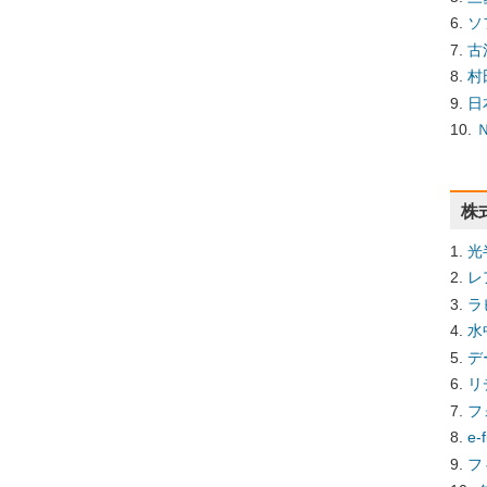
ソ
古
村
日
株
光
レ
ラ
水
デ
リ
フ
e
フ