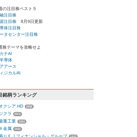
週の注目株ベスト５
融注目株
源注目株
8月9日更新
導体注目株
ータセンター注目株
選株テーマを攻略せよ
カナAI
半導体
アアース
ィジカルAI
目銘柄ランキング
オクシア HD
2958
ジクラ
2074
菱重工業
1554
Ｘ金属
1532
菱ＵＦＪフィナンシャル・グループ
1443