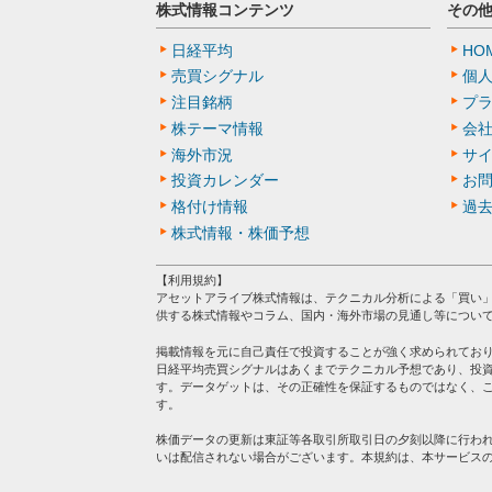
株式情報コンテンツ
その
日経平均
HO
売買シグナル
個
注目銘柄
プ
株テーマ情報
会
海外市況
サ
投資カレンダー
お
格付け情報
過
株式情報・株価予想
【利用規約】
アセットアライブ株式情報は、テクニカル分析による「買い
供する株式情報やコラム、国内・海外市場の見通し等につい
掲載情報を元に自己責任で投資することが強く求められてお
日経平均売買シグナルはあくまでテクニカル予想であり、投
す。データゲットは、その正確性を保証するものではなく、
す。
株価データの更新は東証等各取引所取引日の夕刻以降に行わ
いは配信されない場合がございます。本規約は、本サービス