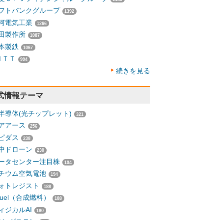
フトバンクグループ
1392
河電気工業
1266
田製作所
1087
本製鉄
1067
ＮＴＴ
994
続きを見る
式情報テーマ
半導体(光チップレット)
321
アアース
256
ピダス
238
中ドローン
230
ータセンター注目株
194
チウム空気電池
194
ォトレジスト
188
-fuel（合成燃料）
188
ィジカルAI
180