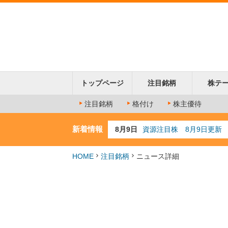
トップページ
注目銘柄
株テ
注目銘柄
格付け
株主優待
新着情報
8月9日
資源注目株 8月9日更新
8月4日
AI注目株 8月4日更新
8月3日
人気業種注目株 8月3日
HOME
注目銘柄
ニュース詳細
8月2日
金融注目株 8月2日更新
7月29日
日経225シグナル点灯