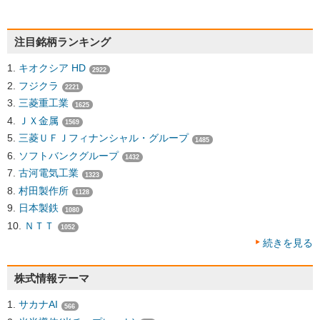
注目銘柄ランキング
キオクシア HD
2922
フジクラ
2221
三菱重工業
1625
ＪＸ金属
1569
三菱ＵＦＪフィナンシャル・グループ
1485
ソフトバンクグループ
1432
古河電気工業
1323
村田製作所
1128
日本製鉄
1080
ＮＴＴ
1052
続きを見る
株式情報テーマ
サカナAI
566