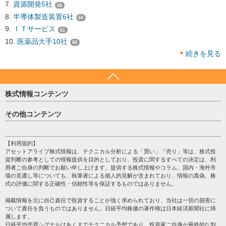
資源開発5社
69
半導体製造装置6社
64
ＩＴサービス
61
医薬品大手10社
60
続きを見る
株式情報コンテンツ
日経平均
その他コンテンツ
売買シグナル
HOME
注目銘柄
個人情報保護方針
【利用規約】
株テーマ情報
アセットアライブ株式情報は、テクニカル分析による「買い」「売り」等は、株式投
プライバシーポリシー
海外市況
資判断の参考としての情報提供を目的としており、投資に関するすべての決定は、利
会社案内
用者ご自身の判断でお願い申し上げます。提供する株式情報やコラム、国内・海外市
投資カレンダー
場の見通し等についても、執筆者による個人的見解が含まれており、情報の真偽、株
サイトマップ
格付け情報
式の評価に関する正確性・信頼性等を保証するものではありません。
お問い合わせ
株式情報・株価予想
掲載情報を元に自己責任で投資することが強く求められており、当社は一切の損害に
過去データ
ついて責任を負うものではありません。日経平均株価の著作権は日本経済新聞社に帰
属します。
日経平均売買シグナルはあくまでテクニカル予想であり、投資家ご自身が最終的な判