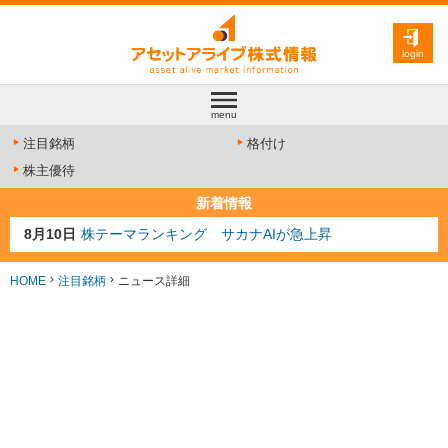
login
menu
注目銘柄
格付け
株主優待
新着情報
8月10日
株テーマランキング サカナAIが急上昇
8月9日
資源注目株 8月9日更新
8月4日
AI注目株 8月4日更新
HOME
注目銘柄
ニュース詳細
8月3日
人気業種注目株 8月3日更新
8月2日
金融注目株 8月2日更新