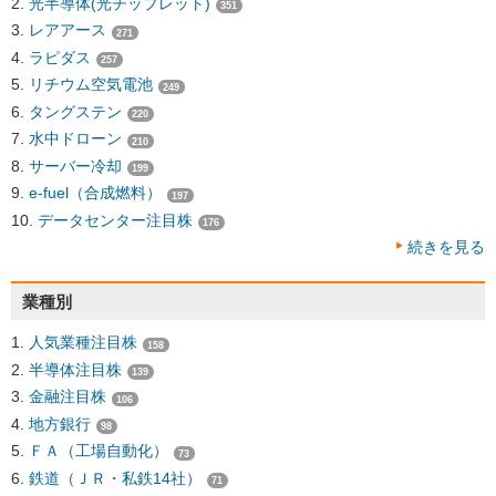
光半導体(光チップレット)
351
レアアース
271
ラピダス
257
リチウム空気電池
249
タングステン
220
水中ドローン
210
サーバー冷却
199
e-fuel（合成燃料）
197
データセンター注目株
176
続きを見る
業種別
人気業種注目株
158
半導体注目株
139
金融注目株
106
地方銀行
98
ＦＡ（工場自動化）
73
鉄道（ＪＲ・私鉄14社）
71