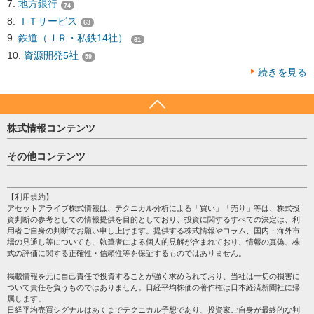
地方銀行
74
ＩＴサービス
63
鉄道（ＪＲ・私鉄14社）
61
資源開発5社
59
続きを見る
株式情報コンテンツ
日経平均
その他コンテンツ
売買シグナル
HOME
注目銘柄
個人情報保護方針
【利用規約】
株テーマ情報
アセットアライブ株式情報は、テクニカル分析による「買い」「売り」等は、株式投
プライバシーポリシー
海外市況
資判断の参考としての情報提供を目的としており、投資に関するすべての決定は、利
会社案内
用者ご自身の判断でお願い申し上げます。提供する株式情報やコラム、国内・海外市
投資カレンダー
場の見通し等についても、執筆者による個人的見解が含まれており、情報の真偽、株
サイトマップ
格付け情報
式の評価に関する正確性・信頼性等を保証するものではありません。
お問い合わせ
株式情報・株価予想
掲載情報を元に自己責任で投資することが強く求められており、当社は一切の損害に
過去データ
ついて責任を負うものではありません。日経平均株価の著作権は日本経済新聞社に帰
属します。
日経平均売買シグナルはあくまでテクニカル予想であり、投資家ご自身が最終的な判