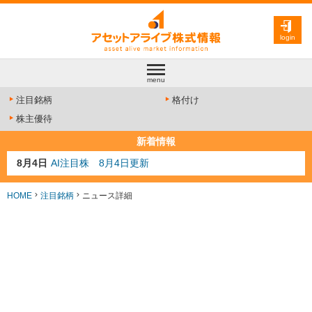
login
menu
注目銘柄
格付け
株主優待
新着情報
8月4日
AI注目株 8月4日更新
8月3日
人気業種注目株 8月3日更新
8月2日
金融注目株 8月2日更新
HOME
注目銘柄
ニュース詳細
7月29日
日経225シグナル点灯
7月10日
半導体注目株 7月10日更新