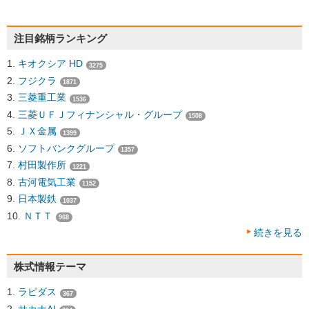
注目銘柄ランキング
キオクシア HD
3275
フジクラ
1871
三菱重工業
1536
三菱ＵＦＪフィナンシャル・グループ
1508
ＪＸ金属
1399
ソフトバンクグループ
1357
村田製作所
1221
古河電気工業
1152
日本製鉄
1037
ＮＴＴ
968
続きを見る
株式情報テーマ
ラピダス
367
サカナAI