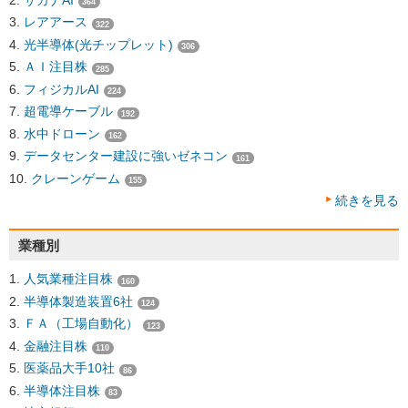
364
レアアース
322
光半導体(光チップレット)
306
ＡＩ注目株
285
フィジカルAI
224
超電導ケーブル
192
水中ドローン
162
データセンター建設に強いゼネコン
161
クレーンゲーム
155
続きを見る
業種別
人気業種注目株
160
半導体製造装置6社
124
ＦＡ（工場自動化）
123
金融注目株
110
医薬品大手10社
86
半導体注目株
83