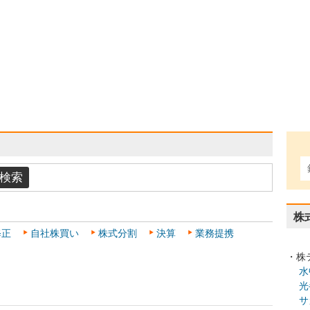
株
修正
自社株買い
株式分割
決算
業務提携
・株
水
光
サ