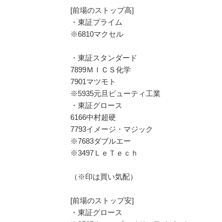
[前場のストップ高]
・東証プライム
※6810マクセル
・東証スタンダード
7899ＭＩＣＳ化学
7901マツモト
※5935元旦ビューティ工業
・東証グロース
6166中村超硬
7793イメージ・マジック
※7683ダブルエー
※3497ＬｅＴｅｃｈ
（※印は買い気配）
[前場のストップ安]
・東証グロース