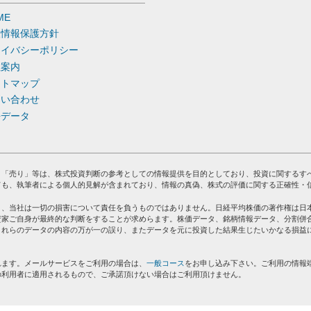
ME
人情報保護方針
ライバシーポリシー
社案内
イトマップ
問い合わせ
去データ
」「売り」等は、株式投資判断の参考としての情報提供を目的としており、投資に関するす
ても、執筆者による個人的見解が含まれており、情報の真偽、株式の評価に関する正確性・
り、当社は一切の損害について責任を負うものではありません。日経平均株価の著作権は日
資家ご自身が最終的な判断をすることが求めらます。株価データ、銘柄情報データ、分割併
これらのデータの内容の万が一の誤り、またデータを元に投資した結果生じたいかなる損益
れます。メールサービスをご利用の場合は、
一般コース
をお申し込み下さい。ご利用の情報
の利用者に適用されるもので、ご承諾頂けない場合はご利用頂けません。