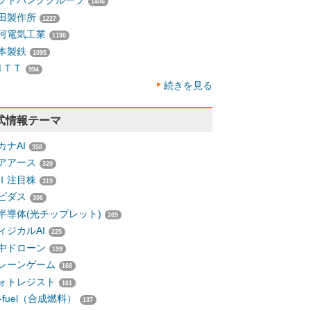
フトバンクグループ
1406
田製作所
1227
河電気工業
1190
本製鉄
1095
ＮＴＴ
994
続きを見る
式情報テーマ
カナAI
358
アアース
320
Ｉ注目株
319
ピダス
306
半導体(光チップレット)
269
ィジカルAI
225
中ドローン
199
レーンゲーム
168
ォトレジスト
161
-fuel（合成燃料）
137