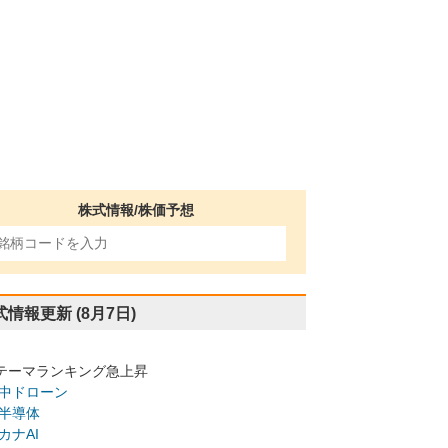
株式情報/株価予想
式情報更新
(8月7日)
テーマランキング急上昇
中ドローン
半導体
カナAI