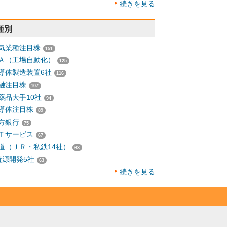
続きを見る
種別
気業種注目株
151
Ａ（工場自動化）
125
導体製造装置6社
116
融注目株
107
薬品大手10社
94
導体注目株
89
方銀行
75
Ｔサービス
67
道（ＪＲ・私鉄14社）
63
資源開発5社
63
続きを見る