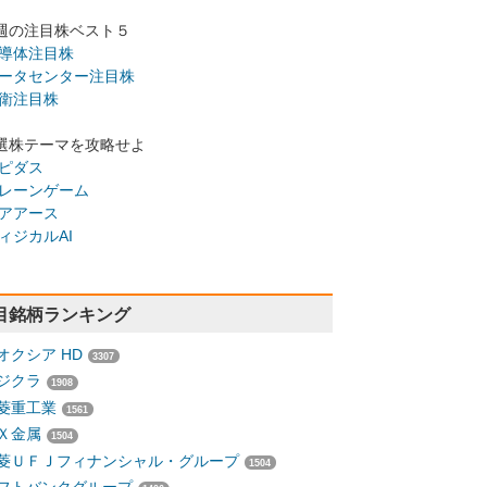
週の注目株ベスト５
導体注目株
ータセンター注目株
衛注目株
選株テーマを攻略せよ
ピダス
レーンゲーム
アアース
ィジカルAI
目銘柄ランキング
オクシア HD
3307
ジクラ
1908
菱重工業
1561
Ｘ金属
1504
菱ＵＦＪフィナンシャル・グループ
1504