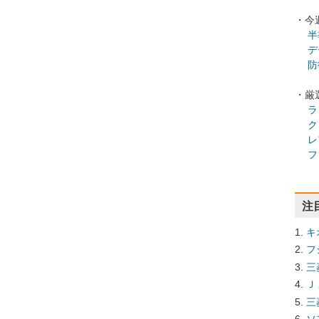
・今
半
デ
防
・厳
ラ
ク
レ
フ
注
キ
フ
三
Ｊ
三