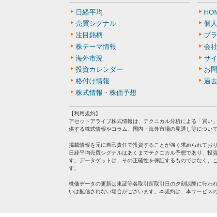
日経平均
HO
売買シグナル
個
注目銘柄
プ
株テーマ情報
会
海外市況
サ
投資カレンダー
お
格付け情報
過
株式情報・株価予想
【利用規約】
アセットアライブ株式情報は、テクニカル分析による「買い
供する株式情報やコラム、国内・海外市場の見通し等につい
掲載情報を元に自己責任で投資することが強く求められてお
日経平均売買シグナルはあくまでテクニカル予想であり、投
す。データゲットは、その正確性を保証するものではなく、
す。
株価データの更新は東証等各取引所取引日の夕刻以降に行わ
いは配信されない場合がございます。本規約は、本サービス