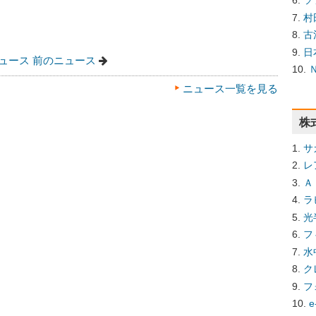
ソ
村
古
日
ュース
前のニュース
ニュース一覧を見る
株
サ
レ
Ａ
ラ
光
フ
水
ク
フ
e