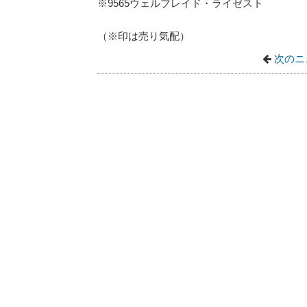
※9565ウェルプレイド・ライゼスト
（※印は売り気配）
次のニ