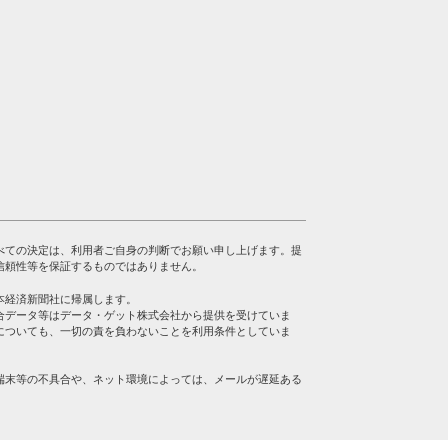
べての決定は、利用者ご自身の判断でお願い申し上げます。提
信頼性等を保証するものではありません。
本経済新聞社に帰属します。
合データ等はデータ・ゲット株式会社から提供を受けていま
についても、一切の責を負わないことを利用条件としていま
端末等の不具合や、ネット環境によっては、メールが遅延ある