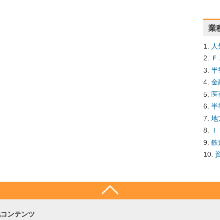
業
人
Ｆ
半
金
医
半
地
Ｉ
鉄
他コンテンツ