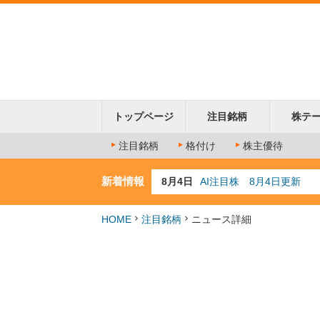
トップページ
注目銘柄
株テ
注目銘柄
格付け
株主優待
新着情報
8月4日
AI注目株 8月4日更新
8月3日
人気業種注目株 8月3日
8月2日
金融注目株 8月2日更新
HOME
注目銘柄
ニュース詳細
7月29日
日経225シグナル点灯
7月10日
半導体注目株 7月10日