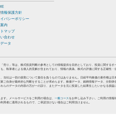
ME
人情報保護方針
ライバシーポリシー
社案内
イトマップ
問い合わせ
去データ
」「売り」等は、株式投資判断の参考としての情報提供を目的としており、投資に関するす
ても、執筆者による個人的見解が含まれており、情報の真偽、株式の評価に関する正確性・
り、当社は一切の損害について責任を負うものではありません。日経平均株価の著作権は日
資家ご自身が最終的な判断をすることが求めらます。株価データ、銘柄情報データ、分割併
これらのデータの内容の万が一の誤り、またデータを元に投資した結果生じたいかなる損益
れます。メールサービスをご利用の場合は、
一般コース
をお申し込み下さい。ご利用の情報
の利用者に適用されるもので、ご承諾頂けない場合はご利用頂けません。