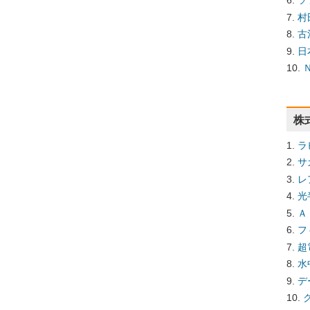
ソ
村
古
日
株
ラ
サ
レ
光
Ａ
フ
超
水
デ