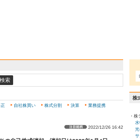
株
修正
自社株買い
株式分割
決算
業務提携
・株
水
2022/12/26 16:42
光
サ