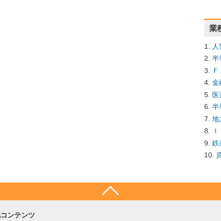
業
人
半
Ｆ
金
医
半
地
Ｉ
鉄
他コンテンツ