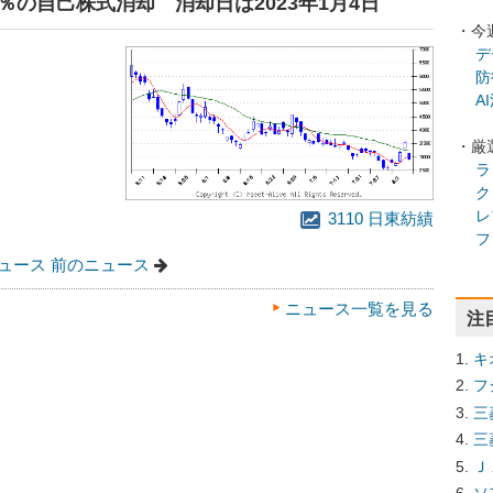
.8％の自己株式消却 消却日は2023年1月4日
・今
デ
防
A
・厳
ラ
ク
レ
3110 日東紡績
フ
ュース
前のニュース
ニュース一覧を見る
注
キ
フ
三
三
Ｊ