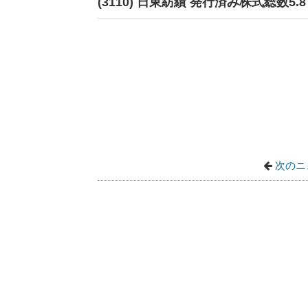
(3110) 日東紡績 発行済み株式総数5
次のニ