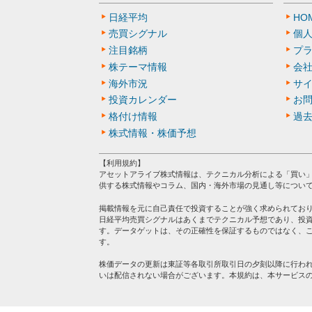
日経平均
HO
売買シグナル
個
注目銘柄
プ
株テーマ情報
会
海外市況
サ
投資カレンダー
お
格付け情報
過
株式情報・株価予想
【利用規約】
アセットアライブ株式情報は、テクニカル分析による「買い
供する株式情報やコラム、国内・海外市場の見通し等につい
掲載情報を元に自己責任で投資することが強く求められてお
日経平均売買シグナルはあくまでテクニカル予想であり、投
す。データゲットは、その正確性を保証するものではなく、
す。
株価データの更新は東証等各取引所取引日の夕刻以降に行わ
いは配信されない場合がございます。本規約は、本サービス