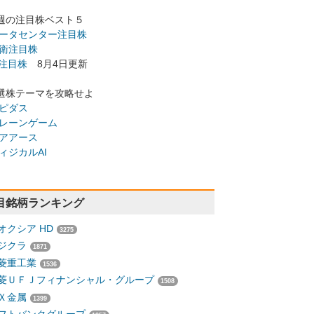
週の注目株ベスト５
ータセンター注目株
衛注目株
I注目株
8月4日更新
選株テーマを攻略せよ
ピダス
レーンゲーム
アアース
ィジカルAI
目銘柄ランキング
オクシア HD
3275
ジクラ
1871
菱重工業
1536
菱ＵＦＪフィナンシャル・グループ
1508
Ｘ金属
1399