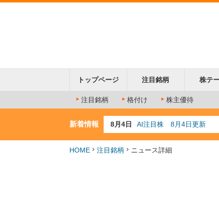
トップページ
注目銘柄
株テ
注目銘柄
格付け
株主優待
新着情報
8月4日
AI注目株 8月4日更新
8月3日
人気業種注目株 8月3日
8月2日
金融注目株 8月2日更新
HOME
注目銘柄
ニュース詳細
7月29日
日経225シグナル点灯
7月10日
半導体注目株 7月10日