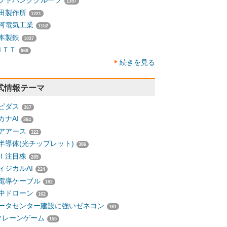
フトバンクグループ
1357
田製作所
1221
河電気工業
1152
本製鉄
1037
ＮＴＴ
968
続きを見る
式情報テーマ
ピダス
367
カナAI
364
アアース
322
半導体(光チップレット)
306
Ｉ注目株
285
ィジカルAI
224
電導ケーブル
192
中ドローン
162
ータセンター建設に強いゼネコン
161
クレーンゲーム
155