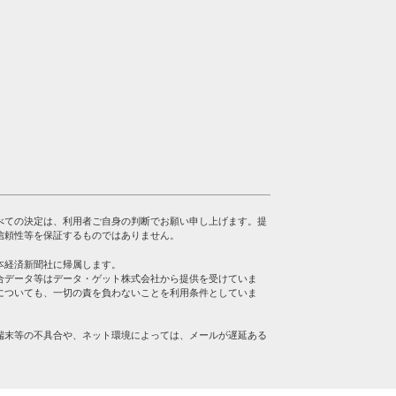
べての決定は、利用者ご自身の判断でお願い申し上げます。提
信頼性等を保証するものではありません。
本経済新聞社に帰属します。
合データ等はデータ・ゲット株式会社から提供を受けていま
についても、一切の責を負わないことを利用条件としていま
端末等の不具合や、ネット環境によっては、メールが遅延ある