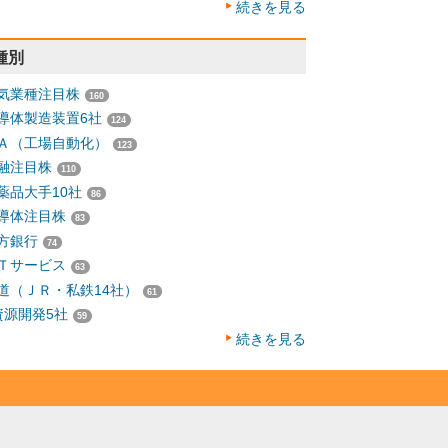
続きを見る
種別
気業種注目株
160
導体製造装置6社
124
Ａ（工場自動化）
123
融注目株
110
薬品大手10社
86
導体注目株
83
方銀行
74
Ｔサービス
63
道（ＪＲ・私鉄14社）
61
資源開発5社
59
続きを見る