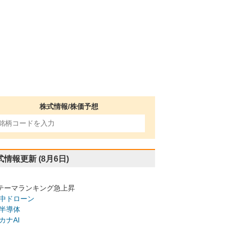
株式情報/株価予想
式情報更新
(8月6日)
テーマランキング急上昇
中ドローン
半導体
カナAI