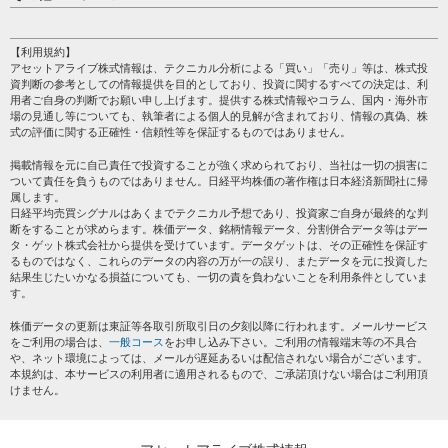
売買シグナル
HOME
注目銘柄
個人情報保護方針
【利用規約】
株テーマ情報
アセットアライブ株式情報は、テクニカル分析による「買い」「売り」等は、株式投
プライバシーポリシー
海外市況
資判断の参考としての情報提供を目的としており、投資に関するすべての決定は、利
会社案内
用者ご自身の判断でお願い申し上げます。提供する株式情報やコラム、国内・海外市
投資カレンダー
場の見通し等についても、執筆者による個人的見解が含まれており、情報の真偽、株
サイトマップ
格付け情報
式の評価に関する正確性・信頼性等を保証するものではありません。
お問い合わせ
株式情報・株価予想
掲載情報を元に自己責任で投資することが強く求められており、当社は一切の損害に
過去データ
ついて責任を負うものではありません。日経平均株価の著作権は日本経済新聞社に帰
属します。
日経平均売買シグナルはあくまでテクニカル予想であり、投資家ご自身が最終的な判
断をすることが求めらます。株価データ、銘柄情報データ、分割併合データ等はデー
タ・ゲット株式会社から提供を受けています。データゲットは、その正確性を保証す
るものではなく、これらのデータの内容の万が一の誤り、またデータを元に投資した
結果生じたいかなる損益についても、一切の責を負わないことを利用条件としていま
す。
株価データの更新は東証等各取引所取引日の夕刻以降に行われます。メールサービス
をご利用の場合は、
一般コース
をお申し込み下さい。ご利用の情報端末等の不具合
や、ネット環境によっては、メールが遅延あるいは配信されない場合がございます。
本規約は、本サービスの利用者に適用されるもので、ご承諾頂けない場合はご利用頂
けません。