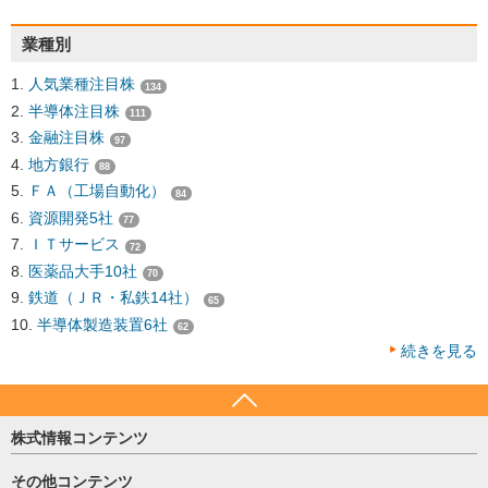
業種別
人気業種注目株
134
半導体注目株
111
金融注目株
97
地方銀行
88
ＦＡ（工場自動化）
84
資源開発5社
77
ＩＴサービス
72
医薬品大手10社
70
鉄道（ＪＲ・私鉄14社）
65
半導体製造装置6社
62
続きを見る
株式情報コンテンツ
日経平均
その他コンテンツ