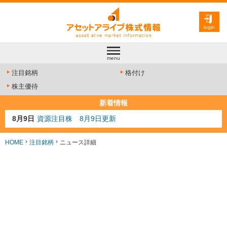
login
menu
注目銘柄
格付け
株主優待
新着情報
8月9日
資源注目株 8月9日更新
8月4日
AI注目株 8月4日更新
8月3日
人気業種注目株 8月3日更新
HOME
注目銘柄
ニュース詳細
8月2日
金融注目株 8月2日更新
7月29日
日経225シグナル点灯