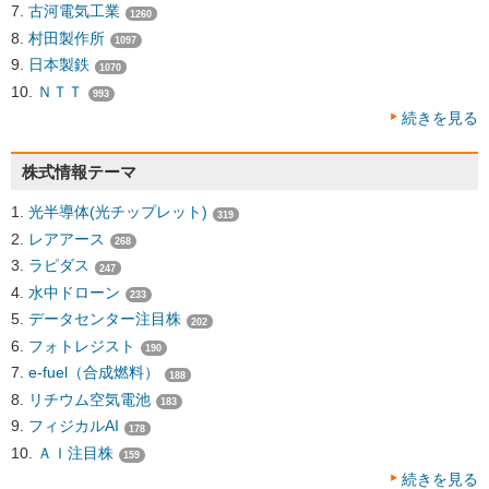
古河電気工業
1260
村田製作所
1097
日本製鉄
1070
ＮＴＴ
993
続きを見る
株式情報テーマ
光半導体(光チップレット)
319
レアアース
268
ラピダス
247
水中ドローン
233
データセンター注目株
202
フォトレジスト
190
e-fuel（合成燃料）
188
リチウム空気電池
183
フィジカルAI
178
ＡＩ注目株
159
続きを見る