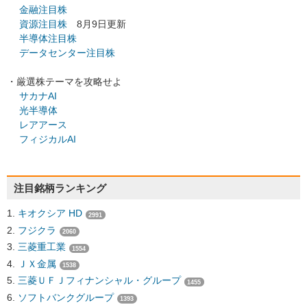
金融注目株
資源注目株
8月9日更新
半導体注目株
データセンター注目株
・厳選株テーマを攻略せよ
サカナAI
光半導体
レアアース
フィジカルAI
注目銘柄ランキング
キオクシア HD
2991
フジクラ
2060
三菱重工業
1554
ＪＸ金属
1538
三菱ＵＦＪフィナンシャル・グループ
1455
ソフトバンクグループ
1393