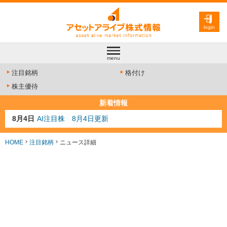
login
menu
注目銘柄
格付け
株主優待
新着情報
8月4日
AI注目株 8月4日更新
8月3日
人気業種注目株 8月3日更新
8月2日
金融注目株 8月2日更新
HOME
注目銘柄
ニュース詳細
7月29日
日経225シグナル点灯
7月10日
半導体注目株 7月10日更新