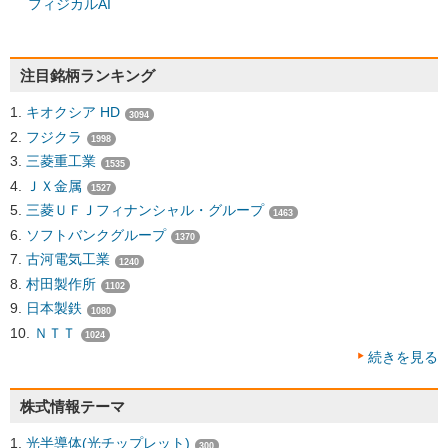
フィジカルAI
注目銘柄ランキング
キオクシア HD
3094
フジクラ
1998
三菱重工業
1535
ＪＸ金属
1527
三菱ＵＦＪフィナンシャル・グループ
1463
ソフトバンクグループ
1370
古河電気工業
1240
村田製作所
1102
日本製鉄
1080
ＮＴＴ
1024
続きを見る
株式情報テーマ
光半導体(光チップレット)
300