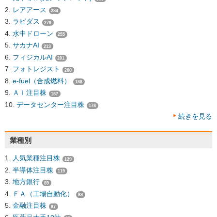
レアアース
284
ラピダス
279
水中ドローン
255
サカナAI
213
フィジカルAI
201
フォトレジスト
200
e-fuel（合成燃料）
188
ＡＩ注目株
187
データセンター注目株
178
続きを見る
業種別
人気業種注目株
129
半導体注目株
119
地方銀行
89
ＦＡ（工場自動化）
88
金融注目株
87