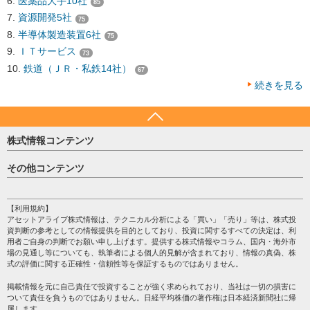
医薬品大手10社
85
資源開発5社
75
半導体製造装置6社
75
ＩＴサービス
73
鉄道（ＪＲ・私鉄14社）
67
続きを見る
株式情報コンテンツ
日経平均
その他コンテンツ
売買シグナル
HOME
注目銘柄
個人情報保護方針
【利用規約】
株テーマ情報
アセットアライブ株式情報は、テクニカル分析による「買い」「売り」等は、株式投
プライバシーポリシー
海外市況
資判断の参考としての情報提供を目的としており、投資に関するすべての決定は、利
会社案内
用者ご自身の判断でお願い申し上げます。提供する株式情報やコラム、国内・海外市
投資カレンダー
場の見通し等についても、執筆者による個人的見解が含まれており、情報の真偽、株
サイトマップ
格付け情報
式の評価に関する正確性・信頼性等を保証するものではありません。
お問い合わせ
株式情報・株価予想
掲載情報を元に自己責任で投資することが強く求められており、当社は一切の損害に
過去データ
ついて責任を負うものではありません。日経平均株価の著作権は日本経済新聞社に帰
属します。