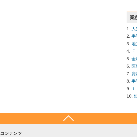
業
人
半
地
Ｆ
金
医
資
半
Ｉ
他コンテンツ