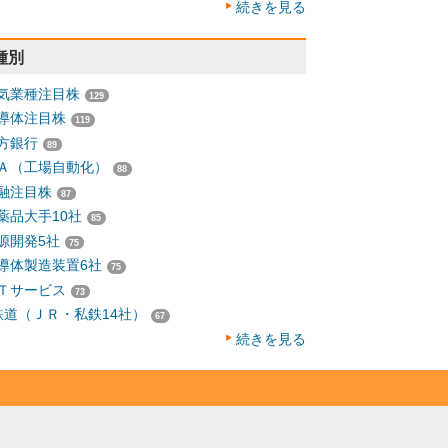
続きを見る
種別
気業種注目株
129
導体注目株
119
方銀行
89
Ａ（工場自動化）
88
融注目株
87
薬品大手10社
85
源開発5社
75
導体製造装置6社
75
Ｔサービス
73
鉄道（ＪＲ・私鉄14社）
67
続きを見る