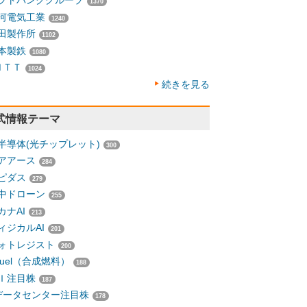
フトバンクグループ
1370
河電気工業
1240
田製作所
1102
本製鉄
1080
ＮＴＴ
1024
続きを見る
式情報テーマ
半導体(光チップレット)
300
アアース
284
ピダス
279
中ドローン
255
カナAI
213
ィジカルAI
201
ォトレジスト
200
-fuel（合成燃料）
188
Ｉ注目株
187
データセンター注目株
178