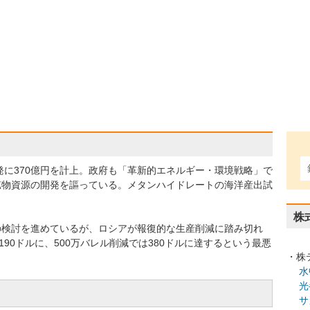
発に370億円を計上。政府も「革新的エネルギー・環境戦略」で
鉱物資源の開発を謳っている。メタンハイドレートの海洋産出試
株
の検討を進めているが、ロシアが報復的な生産削減に踏み切れ
90ドルに、500万バレル削減では380ドルに達するという最悪
・株
水
光
サ