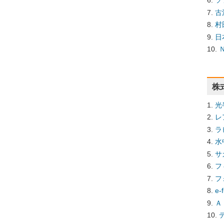
ソ
古
村
日
株
光
レ
ラ
水
サ
フ
フ
e
Ａ