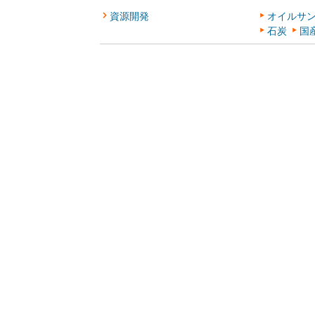
資源開発
オイルサ
石炭
国