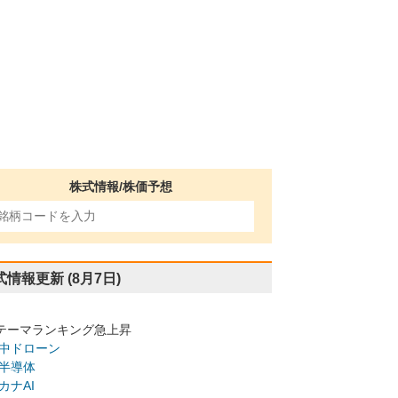
株式情報/株価予想
式情報更新
(8月7日)
テーマランキング急上昇
中ドローン
半導体
カナAI