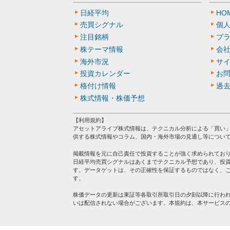
日経平均
HO
売買シグナル
個
注目銘柄
プ
株テーマ情報
会
海外市況
サ
投資カレンダー
お
格付け情報
過
株式情報・株価予想
【利用規約】
アセットアライブ株式情報は、テクニカル分析による「買い
供する株式情報やコラム、国内・海外市場の見通し等につい
掲載情報を元に自己責任で投資することが強く求められてお
日経平均売買シグナルはあくまでテクニカル予想であり、投
す。データゲットは、その正確性を保証するものではなく、
す。
株価データの更新は東証等各取引所取引日の夕刻以降に行わ
いは配信されない場合がございます。本規約は、本サービス