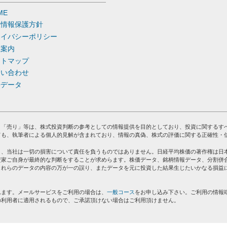
ME
人情報保護方針
ライバシーポリシー
社案内
イトマップ
問い合わせ
去データ
」「売り」等は、株式投資判断の参考としての情報提供を目的としており、投資に関するす
ても、執筆者による個人的見解が含まれており、情報の真偽、株式の評価に関する正確性・
り、当社は一切の損害について責任を負うものではありません。日経平均株価の著作権は日
資家ご自身が最終的な判断をすることが求めらます。株価データ、銘柄情報データ、分割併
これらのデータの内容の万が一の誤り、またデータを元に投資した結果生じたいかなる損益
れます。メールサービスをご利用の場合は、
一般コース
をお申し込み下さい。ご利用の情報
の利用者に適用されるもので、ご承諾頂けない場合はご利用頂けません。