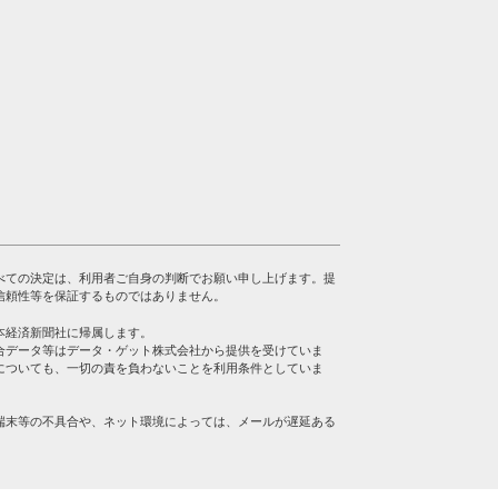
べての決定は、利用者ご自身の判断でお願い申し上げます。提
信頼性等を保証するものではありません。
本経済新聞社に帰属します。
合データ等はデータ・ゲット株式会社から提供を受けていま
についても、一切の責を負わないことを利用条件としていま
端末等の不具合や、ネット環境によっては、メールが遅延ある