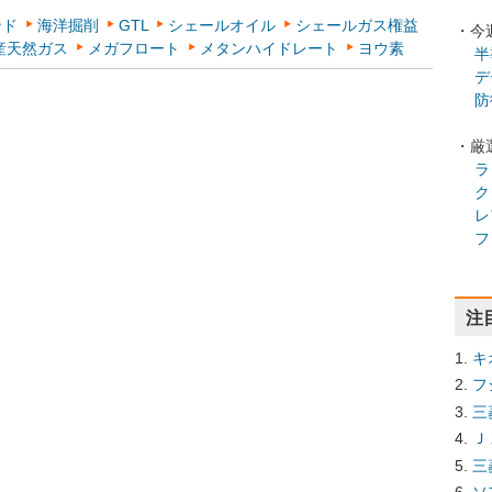
ンド
海洋掘削
GTL
シェールオイル
シェールガス権益
・今
産天然ガス
メガフロート
メタンハイドレート
ヨウ素
半
デ
防
・厳
ラ
ク
レ
フ
注
キ
フ
三
Ｊ
三