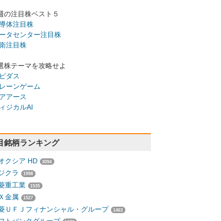
週の注目株ベスト５
導体注目株
ータセンター注目株
衛注目株
選株テーマを攻略せよ
ピダス
レーンゲーム
アアース
ィジカルAI
目銘柄ランキング
オクシア HD
3094
ジクラ
1998
菱重工業
1535
Ｘ金属
1527
菱ＵＦＪフィナンシャル・グループ
1463