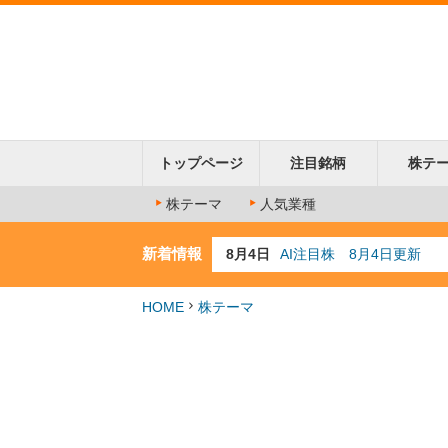
トップページ
注目銘柄
株テ
株テーマ
人気業種
新着情報
8月4日
AI注目株 8月4日更新
8月3日
人気業種注目株 8月3日
8月2日
金融注目株 8月2日更新
HOME
株テーマ
7月29日
日経225シグナル点灯
7月10日
半導体注目株 7月10日