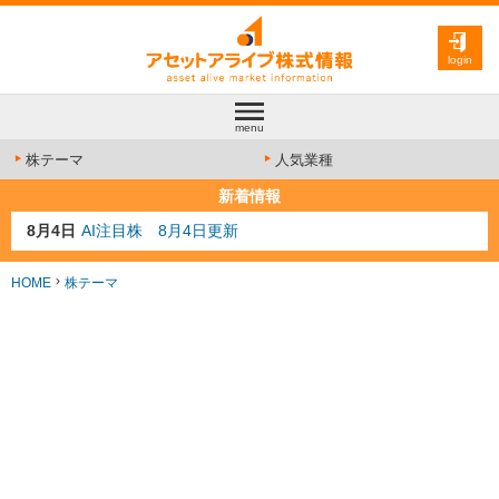
login
menu
株テーマ
人気業種
新着情報
8月3日
人気業種注目株 8月3日更新
8月2日
金融注目株 8月2日更新
7月29日
日経225シグナル点灯
HOME
株テーマ
7月10日
半導体注目株 7月10日更新
8月4日
AI注目株 8月4日更新