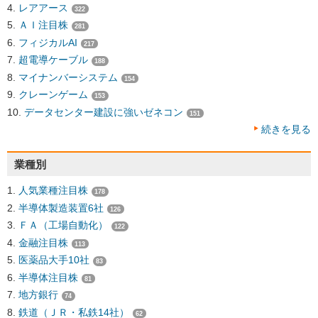
レアアース
322
ＡＩ注目株
281
フィジカルAI
217
超電導ケーブル
188
マイナンバーシステム
154
クレーンゲーム
153
データセンター建設に強いゼネコン
151
続きを見る
業種別
人気業種注目株
178
半導体製造装置6社
126
ＦＡ（工場自動化）
122
金融注目株
113
医薬品大手10社
83
半導体注目株
81
地方銀行
74
鉄道（ＪＲ・私鉄14社）
62