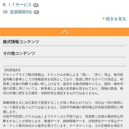
ＩＴサービス
60
資源開発5社
52
続きを見る
株式情報コンテンツ
日経平均
その他コンテンツ
売買シグナル
HOME
注目銘柄
個人情報保護方針
【利用規約】
株テーマ情報
アセットアライブ株式情報は、テクニカル分析による「買い」「売り」等は、株式投
プライバシーポリシー
海外市況
資判断の参考としての情報提供を目的としており、投資に関するすべての決定は、利
会社案内
用者ご自身の判断でお願い申し上げます。提供する株式情報やコラム、国内・海外市
投資カレンダー
場の見通し等についても、執筆者による個人的見解が含まれており、情報の真偽、株
サイトマップ
格付け情報
式の評価に関する正確性・信頼性等を保証するものではありません。
お問い合わせ
株式情報・株価予想
掲載情報を元に自己責任で投資することが強く求められており、当社は一切の損害に
過去データ
ついて責任を負うものではありません。日経平均株価の著作権は日本経済新聞社に帰
属します。
日経平均売買シグナルはあくまでテクニカル予想であり、投資家ご自身が最終的な判
断をすることが求めらます。株価データ、銘柄情報データ、分割併合データ等はデー
タ・ゲット株式会社から提供を受けています。データゲットは、その正確性を保証す