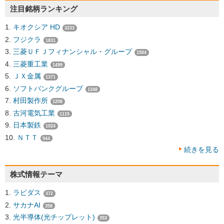
注目銘柄ランキング
キオクシア HD
3233
フジクラ
1831
三菱ＵＦＪフィナンシャル・グループ
1504
三菱重工業
1499
ＪＸ金属
1371
ソフトバンクグループ
1348
村田製作所
1208
古河電気工業
1115
日本製鉄
1024
ＮＴＴ
944
続きを見る
株式情報テーマ
ラピダス
372
サカナAI
358
光半導体(光チップレット)
353