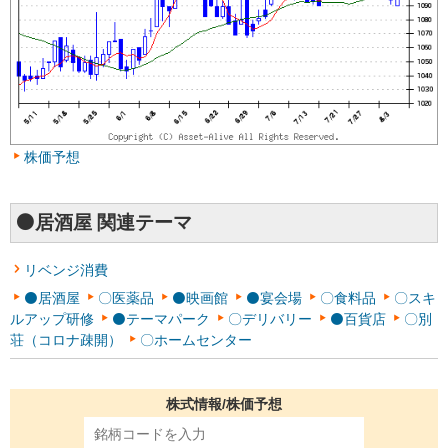
株価予想
⚫居酒屋 関連テーマ
リベンジ消費
⚫居酒屋
〇医薬品
⚫映画館
⚫宴会場
〇食料品
〇スキ
ルアップ研修
⚫テーマパーク
〇デリバリー
⚫百貨店
〇別
荘（コロナ疎開）
〇ホームセンター
株式情報/株価予想