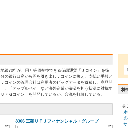
地銀70行が、円と等価交換できる仮想通貨「Ｊコイン」を扱
自分の銀行口座から円を引き出しＪコインに換え、支払い手段と
。Ｊコインの管理会社は利用者のビッグデータを蓄積し、商品開
イ」、「アップルペイ」など海外企業が決済を担う状況に対抗す
株
ＭＵＦＧコイン」を開発しているが、合流を打診している。
・株
水
光
8306
三菱ＵＦＪフィナンシャル・グループ
サ