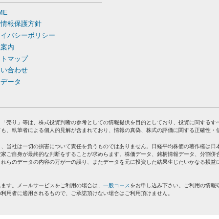
ME
人情報保護方針
ライバシーポリシー
社案内
イトマップ
問い合わせ
去データ
」「売り」等は、株式投資判断の参考としての情報提供を目的としており、投資に関するす
ても、執筆者による個人的見解が含まれており、情報の真偽、株式の評価に関する正確性・
り、当社は一切の損害について責任を負うものではありません。日経平均株価の著作権は日
資家ご自身が最終的な判断をすることが求めらます。株価データ、銘柄情報データ、分割併
これらのデータの内容の万が一の誤り、またデータを元に投資した結果生じたいかなる損益
れます。メールサービスをご利用の場合は、
一般コース
をお申し込み下さい。ご利用の情報
の利用者に適用されるもので、ご承諾頂けない場合はご利用頂けません。