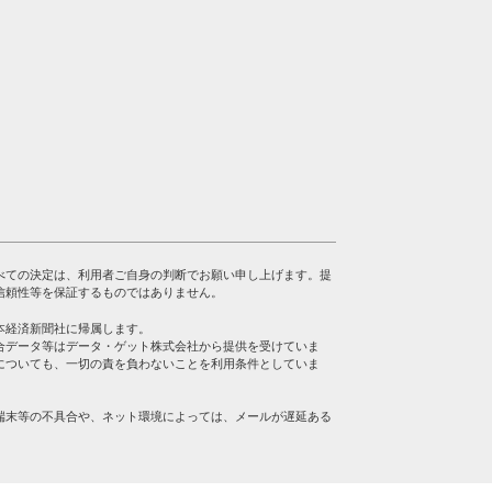
べての決定は、利用者ご自身の判断でお願い申し上げます。提
信頼性等を保証するものではありません。
本経済新聞社に帰属します。
合データ等はデータ・ゲット株式会社から提供を受けていま
についても、一切の責を負わないことを利用条件としていま
端末等の不具合や、ネット環境によっては、メールが遅延ある