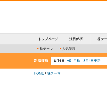
トップページ
注目銘柄
株テ
株テーマ
人気業種
新着情報
8月4日
AI注目株 8月4日更新
8月3日
人気業種注目株 8月3日
8月2日
金融注目株 8月2日更新
HOME
株テーマ
7月29日
日経225シグナル点灯
7月10日
半導体注目株 7月10日