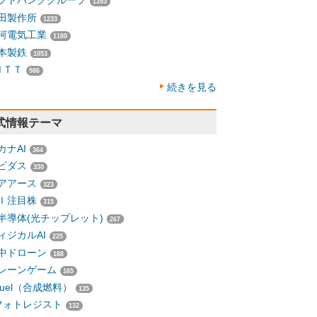
フトバンクグループ
1393
田製作所
1233
河電気工業
1180
本製鉄
1053
ＮＴＴ
986
続きを見る
式情報テーマ
カナAI
364
ピダス
330
アアース
323
Ｉ注目株
315
半導体(光チップレット)
267
ィジカルAI
225
中ドローン
188
レーンゲーム
165
-fuel（合成燃料）
135
フォトレジスト
132