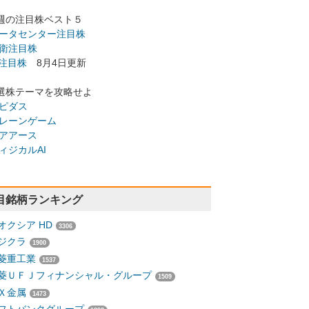
週の注目株ベスト５
ータセンター注目株
衛注目株
I注目株
8月4日更新
選株テーマを攻略せよ
ピダス
レーンゲーム
アアース
ィジカルAI
目銘柄ランキング
オクシア HD
3306
ジクラ
1900
菱重工業
1537
菱ＵＦＪフィナンシャル・グループ
1509
Ｘ金属
1473