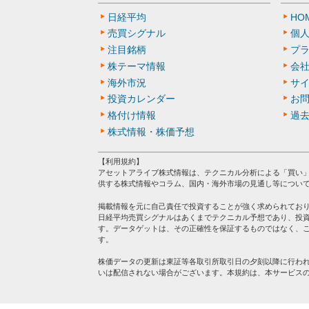
日経平均
HO
売買シグナル
個
注目銘柄
プ
株テーマ情報
会
海外市況
サ
投資カレンダー
お
格付け情報
過
株式情報・株価予想
【利用規約】
アセットアライブ株式情報は、テクニカル分析による「買い
供する株式情報やコラム、国内・海外市場の見通し等につい
掲載情報を元に自己責任で投資することが強く求められてお
日経平均売買シグナルはあくまでテクニカル予想であり、投
す。データゲットは、その正確性を保証するものではなく、
す。
株価データの更新は東証等各取引所取引日の夕刻以降に行わ
いは配信されない場合がございます。本規約は、本サービス