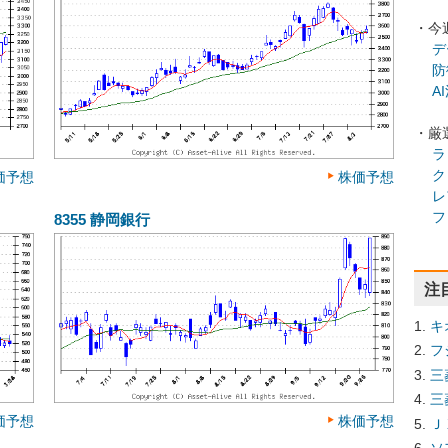
・今
デ
防
A
・厳
ラ
ク
価予想
株価予想
レ
フ
8355
静岡銀行
注
キ
フ
三
三
価予想
株価予想
Ｊ