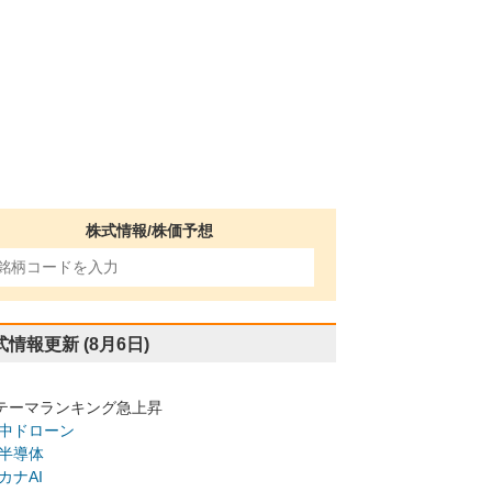
株式情報/株価予想
式情報更新
(8月6日)
テーマランキング急上昇
中ドローン
半導体
カナAI