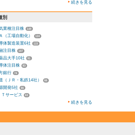
続きを見る
種別
気業種注目株
149
Ａ（工場自動化）
124
導体製造装置6社
115
融注目株
107
薬品大手10社
91
導体注目株
83
方銀行
74
道（ＪＲ・私鉄14社）
66
源開発5社
66
ＩＴサービス
63
続きを見る