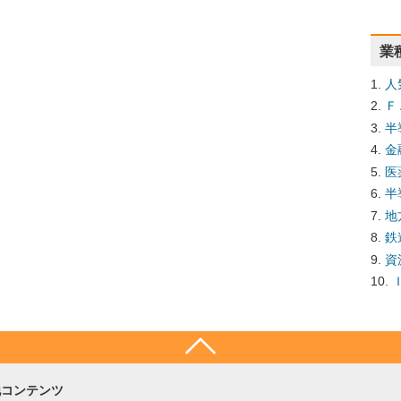
業
人
Ｆ
半
金
医
半
地
鉄
資
他コンテンツ