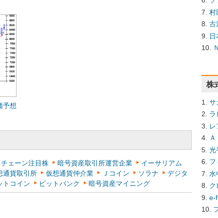
ソ
村
古
日
株
サ
価予想
ラ
レ
Ａ
光
フ
クチェーン注目株
暗号資産取引所運営企業
イーサリアム
想通貨取引所
仮想通貨仲介業
Ｊコイン
ソラナ
デジタ
水
ットコイン
ビットバンク
暗号資産マイニング
ク
e