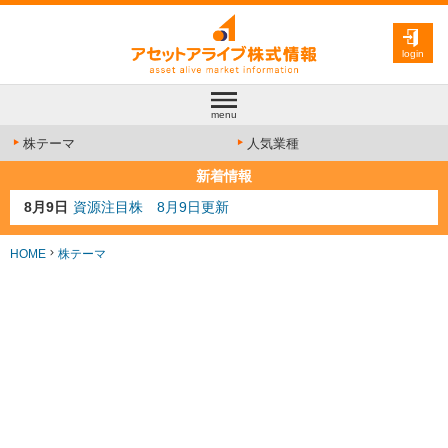
login
menu
株テーマ
人気業種
新着情報
8月9日
資源注目株 8月9日更新
8月4日
AI注目株 8月4日更新
8月3日
人気業種注目株 8月3日更新
HOME
株テーマ
8月2日
金融注目株 8月2日更新
8月10日
株テーマランキング サカナAIが急上昇