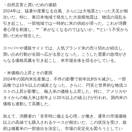
・自然災害と買いだめの連鎖
2024年は、猛暑や度重なる台風、さらには大地震といった天災が相
次いだ。特に、東日本地域で発生した大規模地震は、物流の混乱を
引き起こし、一部地域では一時的に米の供給が滞った。これが消費
者心理を刺激し、**「米がなくなるのではないか」**という不安から
買いだめが発生した。
スーパーや通販サイトでは、人気ブランド米の売り切れが続出し、
買い占め行動が全国へ広がる形となった。こうした需要の急増がさ
らなる価格高騰を引き起こし、米市場全体を揺るがしている。
・米価格の上昇とその要因
2024年の国内米生産量は、不作の影響で前年比約5％減少し、一部
品種では10％以上の減産となった。さらに、円安と世界的な物流コ
ストの上昇が影響し、輸入米の価格も上昇した。特に、アメリカや
タイからの輸入米は前年より20％以上の値上げが行われ、国内米の
価格も連動して高騰した。
加えて、消費者の「非常時に備える心理」が働き、通常の市場価格
以上の高値でも購入されるケースが相次いだ。この状況を受け、政
府は備蓄米の一部放出を決定し、市場の安定化を図ろうとしてい