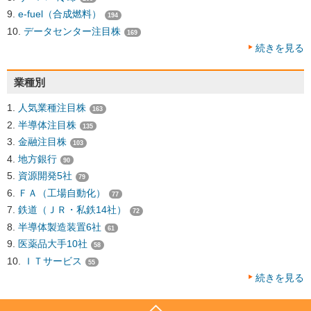
e-fuel（合成燃料）
194
データセンター注目株
169
続きを見る
業種別
人気業種注目株
163
半導体注目株
135
金融注目株
103
地方銀行
90
資源開発5社
79
ＦＡ（工場自動化）
77
鉄道（ＪＲ・私鉄14社）
72
半導体製造装置6社
61
医薬品大手10社
58
ＩＴサービス
55
続きを見る