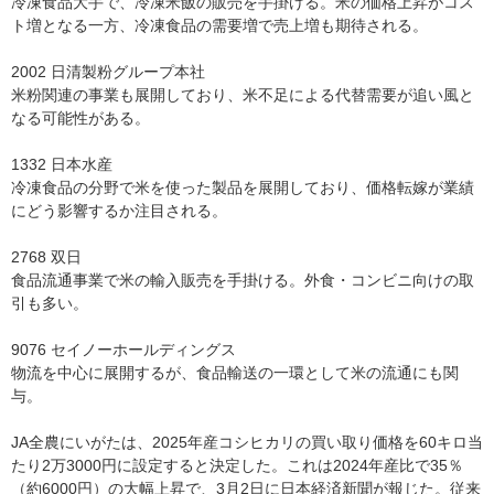
冷凍食品大手で、冷凍米飯の販売を手掛ける。米の価格上昇がコス
ト増となる一方、冷凍食品の需要増で売上増も期待される。
2002 日清製粉グループ本社
米粉関連の事業も展開しており、米不足による代替需要が追い風と
なる可能性がある。
1332 日本水産
冷凍食品の分野で米を使った製品を展開しており、価格転嫁が業績
にどう影響するか注目される。
2768 双日
食品流通事業で米の輸入販売を手掛ける。外食・コンビニ向けの取
引も多い。
9076 セイノーホールディングス
物流を中心に展開するが、食品輸送の一環として米の流通にも関
与。
JA全農にいがたは、2025年産コシヒカリの買い取り価格を60キロ当
たり2万3000円に設定すると決定した。これは2024年産比で35％
（約6000円）の大幅上昇で、3月2日に日本経済新聞が報じた。従来