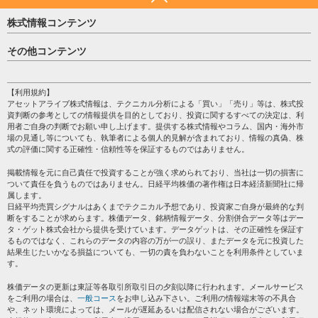
株式情報コンテンツ
日経平均
その他コンテンツ
売買シグナル
HOME
注目銘柄
個人情報保護方針
【利用規約】
株テーマ情報
アセットアライブ株式情報は、テクニカル分析による「買い」「売り」等は、株式投
プライバシーポリシー
海外市況
資判断の参考としての情報提供を目的としており、投資に関するすべての決定は、利
会社案内
用者ご自身の判断でお願い申し上げます。提供する株式情報やコラム、国内・海外市
投資カレンダー
場の見通し等についても、執筆者による個人的見解が含まれており、情報の真偽、株
サイトマップ
格付け情報
式の評価に関する正確性・信頼性等を保証するものではありません。
お問い合わせ
株式情報・株価予想
掲載情報を元に自己責任で投資することが強く求められており、当社は一切の損害に
過去データ
ついて責任を負うものではありません。日経平均株価の著作権は日本経済新聞社に帰
属します。
日経平均売買シグナルはあくまでテクニカル予想であり、投資家ご自身が最終的な判
断をすることが求めらます。株価データ、銘柄情報データ、分割併合データ等はデー
タ・ゲット株式会社から提供を受けています。データゲットは、その正確性を保証す
るものではなく、これらのデータの内容の万が一の誤り、またデータを元に投資した
結果生じたいかなる損益についても、一切の責を負わないことを利用条件としていま
す。
株価データの更新は東証等各取引所取引日の夕刻以降に行われます。メールサービス
をご利用の場合は、
一般コース
をお申し込み下さい。ご利用の情報端末等の不具合
や、ネット環境によっては、メールが遅延あるいは配信されない場合がございます。