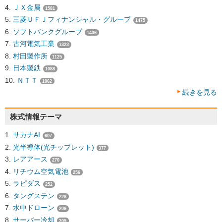
ＪＸ金属
1581
三菱ＵＦＪフィナンシャル・グループ
1475
ソフトバンクグループ
1436
古河電気工業
1323
村田製作所
1125
日本製鉄
1088
ＮＴＴ
1062
続きを見る
株式情報テーマ
サカナAI
607
光半導体(光チップレット)
377
レアアース
270
リチウム空気電池
256
ラピダス
252
タングステン
228
水中ドローン
206
サーバー冷却
205