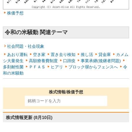
株価予想
令和の米騒動 関連テーマ
社会問題・社会現象
あおり運転
空き家
置き去り検知
推し活
貸金庫
カメム
シ大量発生
高額療養費制度
口蹄疫
事業承継(後継者問題)
多剤耐性菌
ＰＦＡＳ
ヒアリ
ブロック塀からフェンスへ
令
和の米騒動
株式情報/株価予想
株式情報更新
(8月10日)