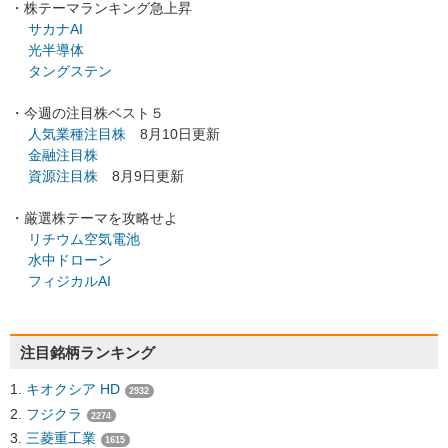
・株テーマランキング急上昇
サカナAI
光半導体
タングステン
・今週の注目株ベスト５
人気業種注目株
8月10日更新
金融注目株
資源注目株
8月9日更新
・厳選株テーマを攻略せよ
リチウム空気電池
水中ドローン
フィジカルAI
注目銘柄ランキング
キオクシア HD
2932
フジクラ
2274
三菱重工業
1615