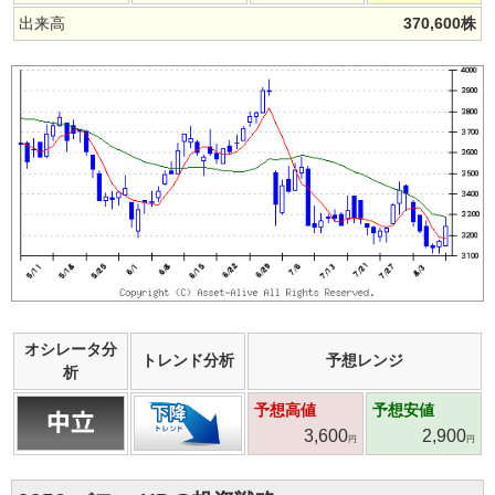
出来高
370,600
株
オシレータ分
トレンド分析
予想レンジ
析
予想高値
予想安値
3,600
2,900
円
円