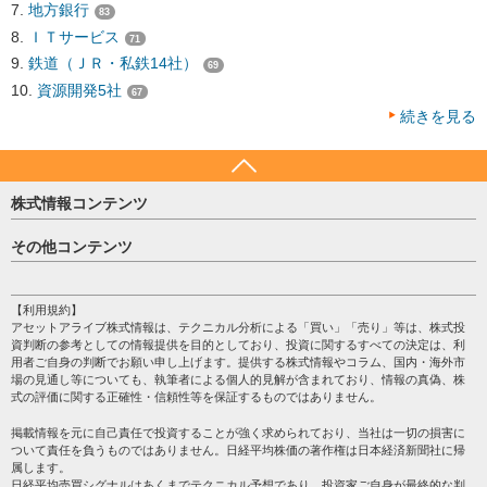
地方銀行
83
ＩＴサービス
71
鉄道（ＪＲ・私鉄14社）
69
資源開発5社
67
続きを見る
株式情報コンテンツ
日経平均
その他コンテンツ
売買シグナル
HOME
注目銘柄
個人情報保護方針
【利用規約】
株テーマ情報
アセットアライブ株式情報は、テクニカル分析による「買い」「売り」等は、株式投
プライバシーポリシー
海外市況
資判断の参考としての情報提供を目的としており、投資に関するすべての決定は、利
会社案内
用者ご自身の判断でお願い申し上げます。提供する株式情報やコラム、国内・海外市
投資カレンダー
場の見通し等についても、執筆者による個人的見解が含まれており、情報の真偽、株
サイトマップ
格付け情報
式の評価に関する正確性・信頼性等を保証するものではありません。
お問い合わせ
株式情報・株価予想
掲載情報を元に自己責任で投資することが強く求められており、当社は一切の損害に
過去データ
ついて責任を負うものではありません。日経平均株価の著作権は日本経済新聞社に帰
属します。
日経平均売買シグナルはあくまでテクニカル予想であり、投資家ご自身が最終的な判