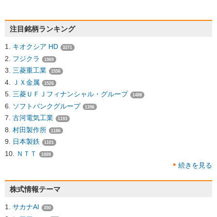
注目銘柄ランキング
キオクシア HD
3271
フジクラ
1969
三菱重工業
1556
ＪＸ金属
1526
三菱ＵＦＪフィナンシャル・グループ
1488
ソフトバンクグループ
1396
古河電気工業
1193
村田製作所
1186
日本製鉄
1101
ＮＴＴ
1009
続きを見る
株式情報テーマ
サカナAI
350