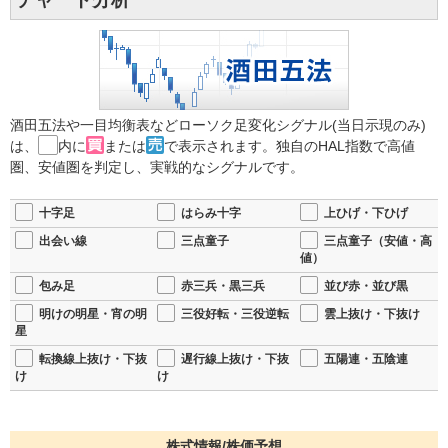
酒田五法や一目均衡表などローソク足変化シグナル(当日示現のみ)
は、
内に
または
で表示されます。独自のHAL指数で高値
圏、安値圏を判定し、実戦的なシグナルです。
十字足
はらみ十字
上ひげ・下ひげ
出会い線
三点童子
三点童子（安値・高
値）
包み足
赤三兵・黒三兵
並び赤・並び黒
明けの明星・宵の明
三役好転・三役逆転
雲上抜け・下抜け
星
転換線上抜け・下抜
遅行線上抜け・下抜
五陽連・五陰連
け
け
株式情報/株価予想