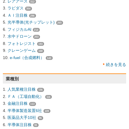
レアアース
312
ラピダス
304
ＡＩ注目株
296
光半導体(光チップレット)
265
フィジカルAI
214
水中ドローン
203
フォトレジスト
193
クレーンゲーム
168
e-fuel（合成燃料）
143
続きを見る
業種別
人気業種注目株
156
ＦＡ（工場自動化）
116
金融注目株
113
半導体製造装置6社
109
医薬品大手10社
96
半導体注目株
95