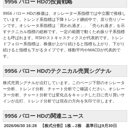
9956 バロー HDの投資戦略
9956 バロー HDの株価は、オシレーター系指標では中立圏で推移し
ています。トレンド系指標は下降トレンド継続中で、戻り売りゾー
ンです。オシレータ系指標は「買われ過ぎ」、「売られ過ぎ」を示
すテクニカル指標の総称です。一定の範囲で動くため振り子系指標
とも呼ばれます。RSIやストキャスティクスが代表的です。トレン
ドフォロー系指標は、株価が上がり続けると指標も上がり、下がり
続けると指標も下がるタイプです。移動平均やMACDが代表的で
す。
9956 バロー HDのテクニカル売買シグナル
株式売買シグナルが点灯しています。このページ下部のオシレータ
ー分析、トレンド分析、チャート分析でご確認ください。オシレー
ター分析、チャート分析では変化点をキャッチした日に売り買いサ
インが点灯、トレンド分析では現在の方向を矢印で示します。
9956 バロー HDの関連ニュース
2026/06/30 16:28
【株式分割】1株→2株 基準日は9月30日