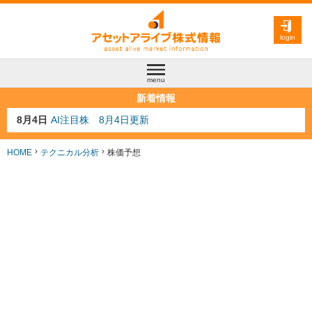
login
menu
新着情報
8月3日
人気業種注目株 8月3日更新
8月2日
金融注目株 8月2日更新
7月29日
日経225シグナル点灯
HOME
テクニカル分析
株価予想
7月10日
半導体注目株 7月10日更新
8月4日
AI注目株 8月4日更新