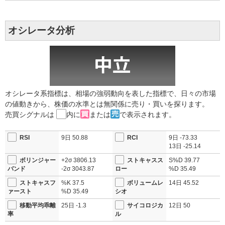
オシレータ分析
オシレータ系指標は、相場の強弱動向を表した指標で、日々の市場
の値動きから、株価の水準とは無関係に売り・買いを探ります。
売買シグナルは
内に
または
で表示されます。
RSI
9日
50.88
RCI
9日
-73.33
13日
-25.14
ボリンジャー
+2σ
3806.13
ストキャスス
S%D
39.77
バンド
-2σ
3043.87
ロー
%D
35.49
ストキャスフ
%K
37.5
ボリュームレ
14日
45.52
ァースト
%D
35.49
シオ
移動平均乖離
25日
-1.3
サイコロジカ
12日
50
率
ル