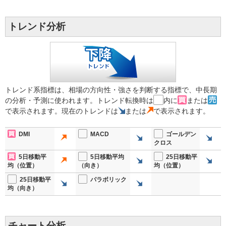
トレンド分析
トレンド系指標は、相場の方向性・強さを判断する指標で、中長期
の分析・予測に使われます。トレンド転換時は
内に
または
で表示されます。現在のトレンドは
または
で表示されます。
DMI
MACD
ゴールデン
クロス
5日移動平
5日移動平均
25日移動平
均（位置）
（向き）
均（位置）
25日移動平
パラボリック
均（向き）
チャート分析