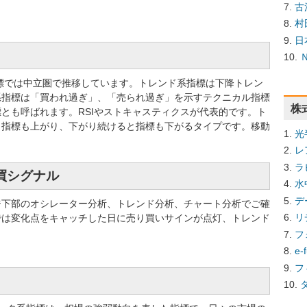
古
村
日
系指標では中立圏で推移しています。トレンド系指標は下降トレン
系指標は「買われ過ぎ」、「売られ過ぎ」を示すテクニカル指標
株
とも呼ばれます。RSIやストキャスティクスが代表的です。ト
と指標も上がり、下がり続けると指標も下がるタイプです。移動
光
レ
ラ
売買シグナル
水
デ
ジ下部のオシレーター分析、トレンド分析、チャート分析でご確
リ
では変化点をキャッチした日に売り買いサインが点灯、トレンド
フ
e
フ