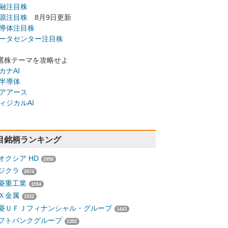
融注目株
源注目株
8月9日更新
導体注目株
ータセンター注目株
選株テーマを攻略せよ
カナAI
半導体
アアース
ィジカルAI
目銘柄ランキング
オクシア HD
2958
ジクラ
2074
菱重工業
1554
Ｘ金属
1532
菱ＵＦＪフィナンシャル・グループ
1443
フトバンクグループ
1392