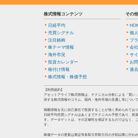
株式情報コンテンツ
その
日経平均
HO
売買シグナル
個
注目銘柄
プ
株テーマ情報
会
海外市況
サ
投資カレンダー
お
格付け情報
過
株式情報・株価予想
【利用規約】
アセットアライブ株式情報は、テクニカル分析による「買い
供する株式情報やコラム、国内・海外市場の見通し等につい
掲載情報を元に自己責任で投資することが強く求められてお
日経平均売買シグナルはあくまでテクニカル予想であり、投
す。データゲットは、その正確性を保証するものではなく、
す。
株価データの更新は東証等各取引所取引日の夕刻以降に行わ