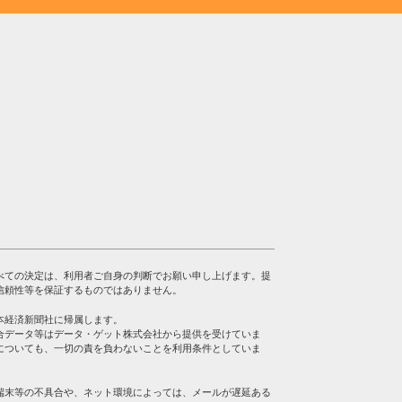
べての決定は、利用者ご自身の判断でお願い申し上げます。提
信頼性等を保証するものではありません。
本経済新聞社に帰属します。
合データ等はデータ・ゲット株式会社から提供を受けていま
についても、一切の責を負わないことを利用条件としていま
端末等の不具合や、ネット環境によっては、メールが遅延ある