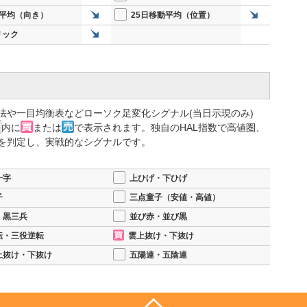
動平均（向き）
25日移動平均（位置）
リック
法や一目均衡表などローソク足変化シグナル(当日示現のみ)
内に
または
で表示されます。独自のHAL指数で高値圏、
を判定し、実戦的なシグナルです。
十字
上ひげ・下ひげ
子
三点童子（安値・高値）
・黒三兵
並び赤・並び黒
転・三役逆転
雲上抜け・下抜け
上抜け・下抜け
五陽連・五陰連