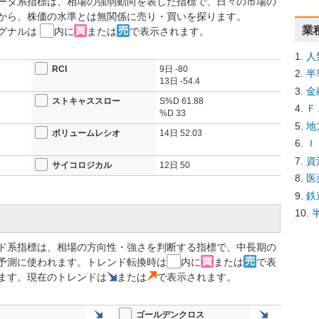
ータ系指標は、相場の強弱動向を表した指標で、日々の市場の
から、株価の水準とは無関係に売り・買いを探ります。
業
グナルは
内に
または
で表示されます。
人
RCI
9日
-80
半
13日
-54.4
金
ストキャススロー
S%D
61.88
Ｆ
%D
33
地
ボリュームレシオ
14日
52.03
Ｉ
資
サイコロジカル
12日
50
医
鉄
ド系指標は、相場の方向性・強さを判断する指標で、中長期の
予測に使われます。トレンド転換時は
内に
または
で表
ます。現在のトレンドは
または
で表示されます。
ゴールデンクロス