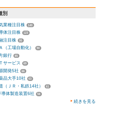
種別
気業種注目株
140
導体注目株
123
融注目株
95
Ａ（工場自動化）
90
方銀行
85
Ｔサービス
69
源開発5社
66
薬品大手10社
63
道（ＪＲ・私鉄14社）
61
半導体製造装置6社
58
続きを見る