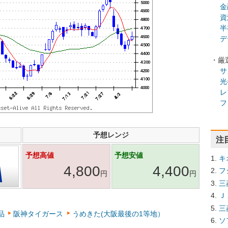
金
資
半
デ
・厳
サ
光
レ
フ
予想レンジ
注
予想高値
予想安値
キ
4,800
4,400
フ
円
円
三
Ｊ
三
品
阪神タイガース
うめきた(大阪最後の1等地）
ソ