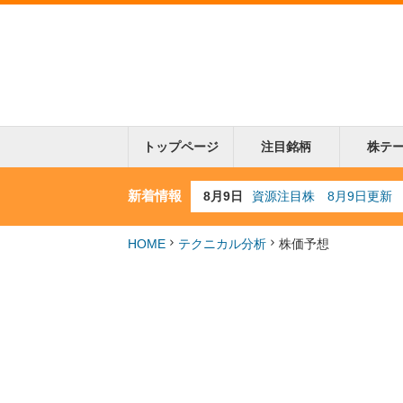
トップページ
注目銘柄
株テ
新着情報
8月4日
AI注目株 8月4日更新
8月3日
人気業種注目株 8月3日
8月2日
金融注目株 8月2日更新
HOME
テクニカル分析
株価予想
7月29日
日経225シグナル点灯
8月9日
資源注目株 8月9日更新