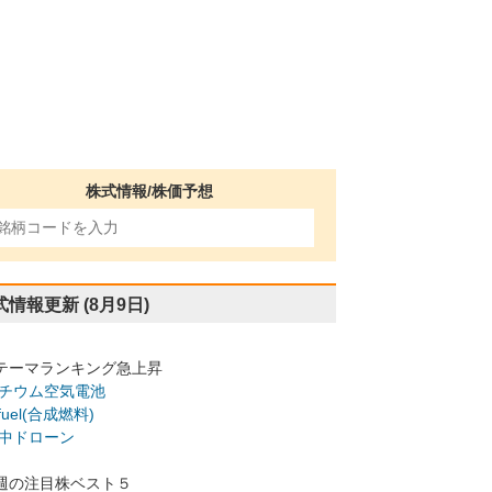
株式情報/株価予想
式情報更新
(8月9日)
テーマランキング急上昇
チウム空気電池
-fuel(合成燃料)
中ドローン
週の注目株ベスト５