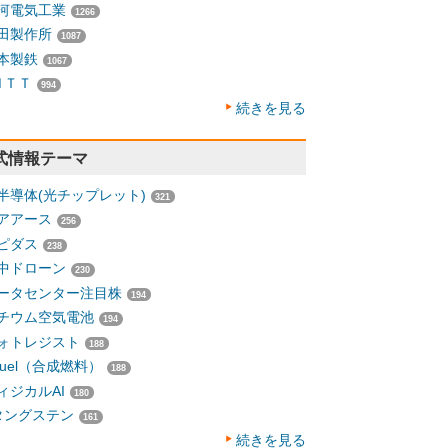
河電気工業
1266
田製作所
1087
本製鉄
1067
ＮＴＴ
994
続きを見る
式情報テーマ
半導体(光チップレット)
321
アアース
256
ピダス
238
中ドローン
230
ータセンター注目株
194
チウム空気電池
194
ォトレジスト
188
-fuel（合成燃料）
188
ィジカルAI
180
タングステン
161
続きを見る