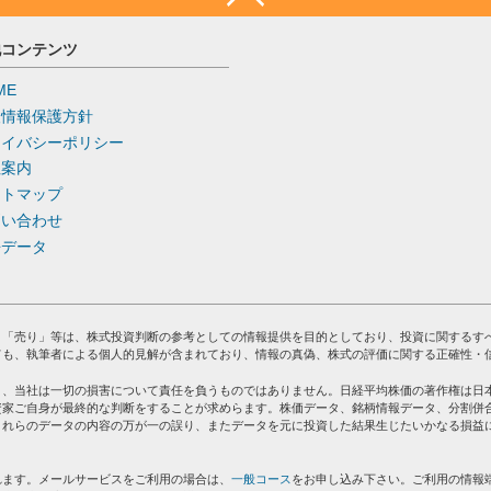
他コンテンツ
ME
人情報保護方針
ライバシーポリシー
社案内
イトマップ
問い合わせ
去データ
」「売り」等は、株式投資判断の参考としての情報提供を目的としており、投資に関するす
ても、執筆者による個人的見解が含まれており、情報の真偽、株式の評価に関する正確性・
り、当社は一切の損害について責任を負うものではありません。日経平均株価の著作権は日
資家ご自身が最終的な判断をすることが求めらます。株価データ、銘柄情報データ、分割併
これらのデータの内容の万が一の誤り、またデータを元に投資した結果生じたいかなる損益
れます。メールサービスをご利用の場合は、
一般コース
をお申し込み下さい。ご利用の情報