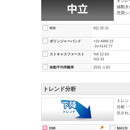
オシレ
値動き
売買シ
RSI
9日
35.31
ボリンジャーバンド
+2σ
4968.15
-2σ
4142.77
ストキャスファースト
%K
22.63
%D
33
移動平均乖離率
25日
-1.93
トレンド分析
トレン
分析・
示され
DMI
MACD