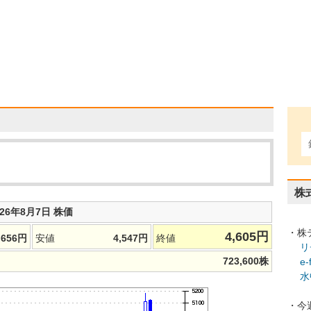
株
026年8月7日 株価
・株
4,605
円
,656
円
安値
4,547
円
終値
リ
723,600
株
e
水
・今