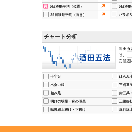
5日移動平均（位置）
5日移
25日移動平均（向き）
パラボ
チャート分析
酒田五
は、
安値圏
十字足
はらみ
出会い線
三点童
包み足
赤三兵
明けの明星・宵の明星
三役好
転換線上抜け・下抜け
遅行線