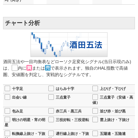
チャート分析
酒田五法や一目均衡表などローソク足変化シグナル(当日示現のみ)
は、
内に
または
で表示されます。独自のHAL指数で高値
圏、安値圏を判定し、実戦的なシグナルです。
十字足
はらみ十字
上ひげ・下ひげ
出会い線
三点童子
三点童子（安値・高
値）
包み足
赤三兵・黒三兵
並び赤・並び黒
明けの明星・宵の明
三役好転・三役逆転
雲上抜け・下抜け
星
転換線上抜け・下抜
遅行線上抜け・下抜
五陽連・五陰連