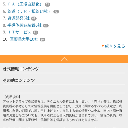
ＦＡ（工場自動化）
73
鉄道（ＪＲ・私鉄14社）
71
資源開発5社
69
半導体製造装置6社
64
ＩＴサービス
61
医薬品大手10社
60
続きを見る
株式情報コンテンツ
日経平均
その他コンテンツ
売買シグナル
HOME
注目銘柄
個人情報保護方針
【利用規約】
株テーマ情報
アセットアライブ株式情報は、テクニカル分析による「買い」「売り」等は、株式投
プライバシーポリシー
海外市況
資判断の参考としての情報提供を目的としており、投資に関するすべての決定は、利
会社案内
用者ご自身の判断でお願い申し上げます。提供する株式情報やコラム、国内・海外市
投資カレンダー
場の見通し等についても、執筆者による個人的見解が含まれており、情報の真偽、株
サイトマップ
格付け情報
式の評価に関する正確性・信頼性等を保証するものではありません。
お問い合わせ
株式情報・株価予想