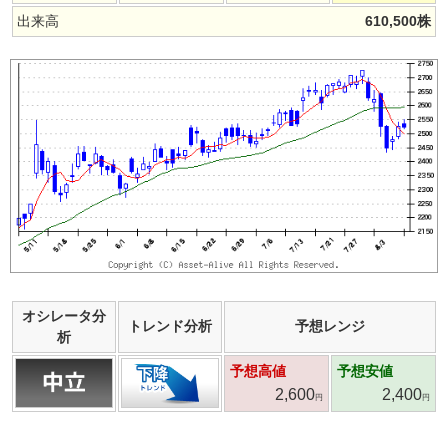
出来高
610,500
株
オシレータ分
トレンド分析
予想レンジ
析
予想高値
予想安値
2,600
2,400
円
円