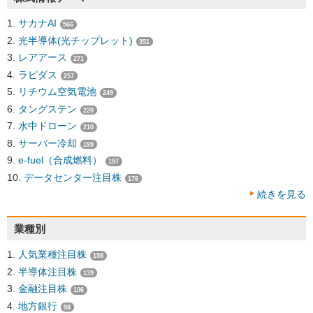
サカナAI
566
光半導体(光チップレット)
351
レアアース
271
ラピダス
257
リチウム空気電池
249
タングステン
220
水中ドローン
210
サーバー冷却
199
e-fuel（合成燃料）
197
データセンター注目株
176
続きを見る
業種別
人気業種注目株
158
半導体注目株
139
金融注目株
106
地方銀行
98