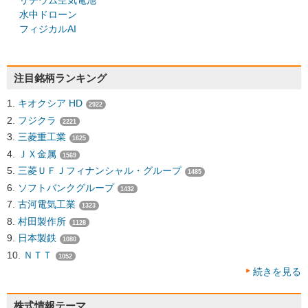
リチウム空気電池
水中ドローン
フィジカルAI
注目銘柄ランキング
キオクシア HD
2922
フジクラ
2221
三菱重工業
1625
ＪＸ金属
1569
三菱ＵＦＪフィナンシャル・グループ
1485
ソフトバンクグループ
1432
古河電気工業
1323
村田製作所
1128
日本製鉄
1080
ＮＴＴ
1052
続きを見る
株式情報テーマ