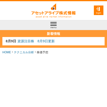
login
menu
新着情報
8月9日
資源注目株 8月9日更新
8月4日
AI注目株 8月4日更新
8月3日
人気業種注目株 8月3日更新
HOME
テクニカル分析
株価予想
8月2日
金融注目株 8月2日更新
8月10日
株テーマランキング サカナAIが急上昇