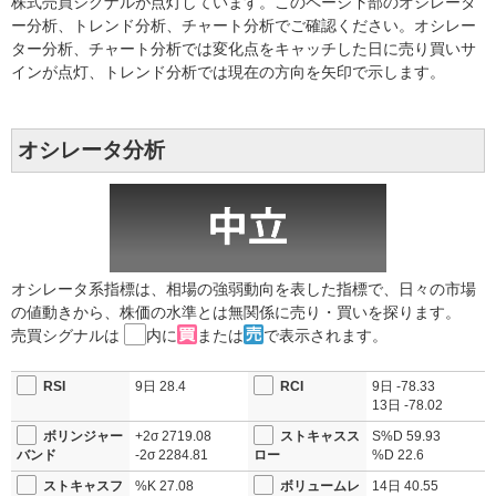
株式売買シグナルが点灯しています。このページ下部のオシレータ
ー分析、トレンド分析、チャート分析でご確認ください。オシレー
ター分析、チャート分析では変化点をキャッチした日に売り買いサ
インが点灯、トレンド分析では現在の方向を矢印で示します。
オシレータ分析
オシレータ系指標は、相場の強弱動向を表した指標で、日々の市場
の値動きから、株価の水準とは無関係に売り・買いを探ります。
売買シグナルは
内に
または
で表示されます。
RSI
9日
28.4
RCI
9日
-78.33
13日
-78.02
ボリンジャー
+2σ
2719.08
ストキャスス
S%D
59.93
バンド
-2σ
2284.81
ロー
%D
22.6
ストキャスフ
%K
27.08
ボリュームレ
14日
40.55