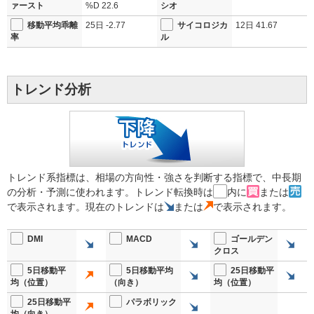
ァースト
%D
22.6
シオ
移動平均乖離
25日
-2.77
サイコロジカ
12日
41.67
率
ル
トレンド分析
トレンド系指標は、相場の方向性・強さを判断する指標で、中長期
の分析・予測に使われます。トレンド転換時は
内に
または
で表示されます。現在のトレンドは
または
で表示されます。
DMI
MACD
ゴールデン
クロス
5日移動平
5日移動平均
25日移動平
均（位置）
（向き）
均（位置）
25日移動平
パラボリック
均（向き）