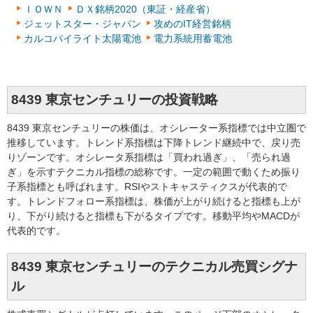
ＩＯＷＮ
ＤＸ銘柄2020（東証・経産省）
ジェットスター・ジャパン
攻めのIT経営銘柄
カルコパイライト太陽電池
電力系統用蓄電池
8439 東京センチュリーの投資戦略
8439 東京センチュリーの株価は、オシレーター系指標では中立圏で
推移しています。トレンド系指標は下降トレンド継続中で、戻り売
りゾーンです。オシレータ系指標は「買われ過ぎ」、「売られ過
ぎ」を示すテクニカル指標の総称です。一定の範囲で動くため振り
子系指標とも呼ばれます。RSIやストキャスティクスが代表的で
す。トレンドフォロー系指標は、株価が上がり続けると指標も上が
り、下がり続けると指標も下がるタイプです。移動平均やMACDが
代表的です。
8439 東京センチュリーのテクニカル売買シグナ
ル