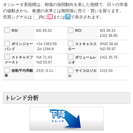
オシレータ系指標は、相場の強弱動向を表した指標で、日々の市場
の値動きから、株価の水準とは無関係に売り・買いを探ります。
売買シグナルは
内に
または
で表示されます。
RSI
9日
65.52
RCI
9日
38.33
13日
36.95
ボリンジャー
+2σ
1363.59
ストキャスス
S%D
30.42
バンド
-2σ
1294.9
ロー
%D
55.97
ストキャスフ
%K
71.43
ボリュームレ
14日
35.75
ァースト
%D
55.97
シオ
移動平均乖離
25日
-0.11
サイコロジカ
12日
50
率
ル
トレンド分析