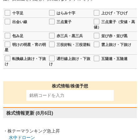
十字足
はらみ十字
上ひげ・下ひげ
出会い線
三点童子
三点童子（安値・高
値）
包み足
赤三兵・黒三兵
並び赤・並び黒
明けの明星・宵の明
三役好転・三役逆転
雲上抜け・下抜け
星
転換線上抜け・下抜
遅行線上抜け・下抜
五陽連・五陰連
け
け
株式情報/株価予想
株式情報更新
(8月6日)
・株テーマランキング急上昇
水中ドローン