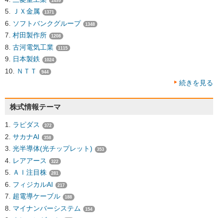
1499
ＪＸ金属
1371
ソフトバンクグループ
1348
村田製作所
1208
古河電気工業
1115
日本製鉄
1024
ＮＴＴ
944
続きを見る
株式情報テーマ
ラピダス
372
サカナAI
358
光半導体(光チップレット)
353
レアアース
322
ＡＩ注目株
281
フィジカルAI
217
超電導ケーブル
188
マイナンバーシステム
154