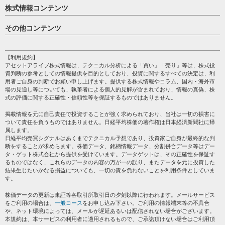
株式情報コンテンツ
日経平均
その他コンテンツ
売買シグナル
HOME
注目銘柄
個人情報保護方針
【利用規約】
株テーマ情報
アセットアライブ株式情報は、テクニカル分析による「買い」「売り」等は、株式投
プライバシーポリシー
海外市況
資判断の参考としての情報提供を目的としており、投資に関するすべての決定は、利
会社案内
用者ご自身の判断でお願い申し上げます。提供する株式情報やコラム、国内・海外市
投資カレンダー
場の見通し等についても、執筆者による個人的見解が含まれており、情報の真偽、株
サイトマップ
格付け情報
式の評価に関する正確性・信頼性等を保証するものではありません。
お問い合わせ
株式情報・株価予想
掲載情報を元に自己責任で投資することが強く求められており、当社は一切の損害に
過去データ
ついて責任を負うものではありません。日経平均株価の著作権は日本経済新聞社に帰
属します。
日経平均売買シグナルはあくまでテクニカル予想であり、投資家ご自身が最終的な判
断をすることが求めらます。株価データ、銘柄情報データ、分割併合データ等はデー
タ・ゲット株式会社から提供を受けています。データゲットは、その正確性を保証す
るものではなく、これらのデータの内容の万が一の誤り、またデータを元に投資した
結果生じたいかなる損益についても、一切の責を負わないことを利用条件としていま
す。
株価データの更新は東証等各取引所取引日の夕刻以降に行われます。メールサービス
をご利用の場合は、
一般コース
をお申し込み下さい。ご利用の情報端末等の不具合
や、ネット環境によっては、メールが遅延あるいは配信されない場合がございます。
本規約は、本サービスの利用者に適用されるもので、ご承諾頂けない場合はご利用頂