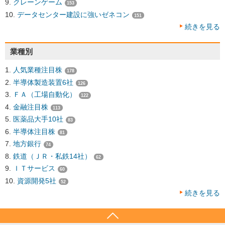
クレーンゲーム
153
データセンター建設に強いゼネコン
151
続きを見る
業種別
人気業種注目株
178
半導体製造装置6社
126
ＦＡ（工場自動化）
122
金融注目株
113
医薬品大手10社
83
半導体注目株
81
地方銀行
74
鉄道（ＪＲ・私鉄14社）
62
ＩＴサービス
60
資源開発5社
52
続きを見る