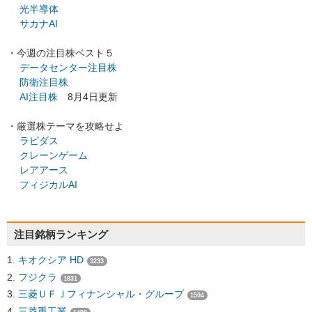
光半導体
サカナAI
・今週の注目株ベスト５
データセンター注目株
防衛注目株
AI注目株
8月4日更新
・厳選株テーマを攻略せよ
ラピダス
クレーンゲーム
レアアース
フィジカルAI
注目銘柄ランキング
キオクシア HD
3233
フジクラ
1831
三菱ＵＦＪフィナンシャル・グループ
1504
三菱重工業