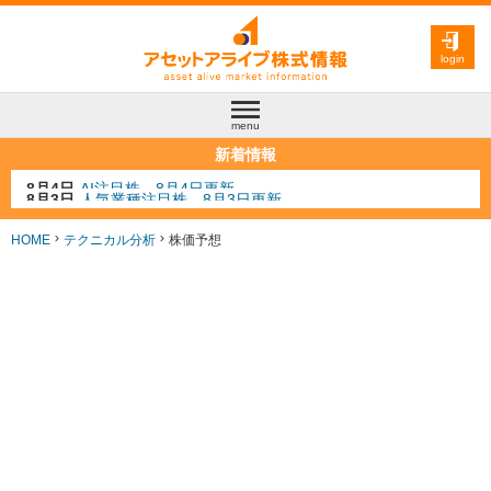
login
menu
新着情報
8月3日
人気業種注目株 8月3日更新
8月2日
金融注目株 8月2日更新
7月29日
日経225シグナル点灯
HOME
テクニカル分析
株価予想
7月10日
半導体注目株 7月10日更新
8月4日
AI注目株 8月4日更新