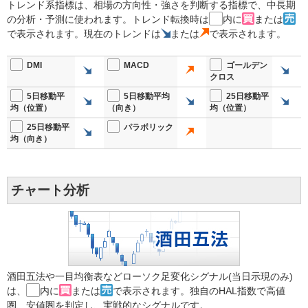
トレンド系指標は、相場の方向性・強さを判断する指標で、中長期
の分析・予測に使われます。トレンド転換時は
内に
または
で表示されます。現在のトレンドは
または
で表示されます。
DMI
MACD
ゴールデン
クロス
5日移動平
5日移動平均
25日移動平
均（位置）
（向き）
均（位置）
25日移動平
パラボリック
均（向き）
チャート分析
酒田五法や一目均衡表などローソク足変化シグナル(当日示現のみ)
は、
内に
または
で表示されます。独自のHAL指数で高値
圏、安値圏を判定し、実戦的なシグナルです。