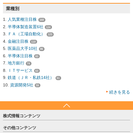
業種別
人気業種注目株
160
半導体製造装置6社
124
ＦＡ（工場自動化）
123
金融注目株
110
医薬品大手10社
86
半導体注目株
83
地方銀行
74
ＩＴサービス
63
鉄道（ＪＲ・私鉄14社）
61
資源開発5社
59
続きを見る
株式情報コンテンツ
日経平均
その他コンテンツ
売買シグナル