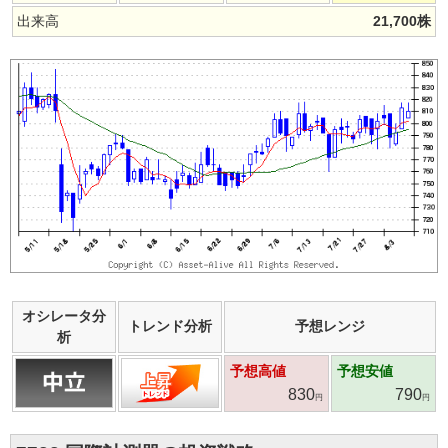
出来高
21,700
株
オシレータ分
トレンド分析
予想レンジ
析
予想高値
予想安値
830
790
円
円