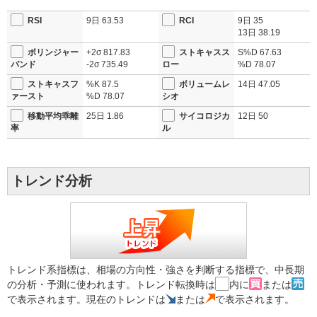
RSI
9日
63.53
RCI
9日
35
13日
38.19
ボリンジャー
+2σ
817.83
ストキャスス
S%D
67.63
バンド
-2σ
735.49
ロー
%D
78.07
ストキャスフ
%K
87.5
ボリュームレ
14日
47.05
ァースト
%D
78.07
シオ
移動平均乖離
25日
1.86
サイコロジカ
12日
50
率
ル
トレンド分析
トレンド系指標は、相場の方向性・強さを判断する指標で、中長期
の分析・予測に使われます。トレンド転換時は
内に
または
で表示されます。現在のトレンドは
または
で表示されます。