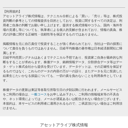
HOME
注目銘柄
個人情報保護方針
【利用規約】
株テーマ情報
アセットアライブ株式情報は、テクニカル分析による「買い」「売り」等は、株式投
プライバシーポリシー
海外市況
資判断の参考としての情報提供を目的としており、投資に関するすべての決定は、利
会社案内
用者ご自身の判断でお願い申し上げます。提供する株式情報やコラム、国内・海外市
投資カレンダー
場の見通し等についても、執筆者による個人的見解が含まれており、情報の真偽、株
サイトマップ
格付け情報
式の評価に関する正確性・信頼性等を保証するものではありません。
お問い合わせ
株式情報・株価予想
掲載情報を元に自己責任で投資することが強く求められており、当社は一切の損害に
過去データ
ついて責任を負うものではありません。日経平均株価の著作権は日本経済新聞社に帰
属します。
日経平均売買シグナルはあくまでテクニカル予想であり、投資家ご自身が最終的な判
断をすることが求めらます。株価データ、銘柄情報データ、分割併合データ等はデー
タ・ゲット株式会社から提供を受けています。データゲットは、その正確性を保証す
るものではなく、これらのデータの内容の万が一の誤り、またデータを元に投資した
結果生じたいかなる損益についても、一切の責を負わないことを利用条件としていま
す。
株価データの更新は東証等各取引所取引日の夕刻以降に行われます。メールサービス
をご利用の場合は、
一般コース
をお申し込み下さい。ご利用の情報端末等の不具合
や、ネット環境によっては、メールが遅延あるいは配信されない場合がございます。
本規約は、本サービスの利用者に適用されるもので、ご承諾頂けない場合はご利用頂
けません。
アセットアライブ株式情報