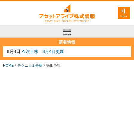
login
menu
新着情報
8月3日
人気業種注目株 8月3日更新
8月2日
金融注目株 8月2日更新
7月29日
日経225シグナル点灯
HOME
テクニカル分析
株価予想
7月10日
半導体注目株 7月10日更新
8月4日
AI注目株 8月4日更新