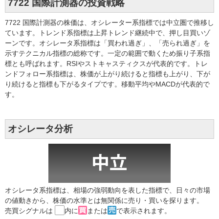
7722 国際計測器の投資戦略
7722 国際計測器の株価は、オシレーター系指標では中立圏で推移し
ています。トレンド系指標は上昇トレンド継続中で、押し目買いゾ
ーンです。オシレータ系指標は「買われ過ぎ」、「売られ過ぎ」を
示すテクニカル指標の総称です。一定の範囲で動くため振り子系指
標とも呼ばれます。RSIやストキャスティクスが代表的です。トレ
ンドフォロー系指標は、株価が上がり続けると指標も上がり、下が
り続けると指標も下がるタイプです。移動平均やMACDが代表的で
す。
オシレータ分析
オシレータ系指標は、相場の強弱動向を表した指標で、日々の市場
の値動きから、株価の水準とは無関係に売り・買いを探ります。
売買シグナルは
内に
または
で表示されます。