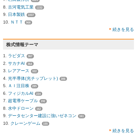
1221
古河電気工業
1152
日本製鉄
1037
ＮＴＴ
968
続きを見る
株式情報テーマ
ラピダス
367
サカナAI
364
レアアース
322
光半導体(光チップレット)
306
ＡＩ注目株
285
フィジカルAI
224
超電導ケーブル
192
水中ドローン
162
データセンター建設に強いゼネコン
161
クレーンゲーム
155
続きを見る