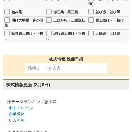
値）
包み足
赤三兵・黒三兵
並び赤・並び黒
明けの明星・宵の明
三役好転・三役逆転
雲上抜け・下抜け
星
転換線上抜け・下抜
遅行線上抜け・下抜
五陽連・五陰連
け
け
株式情報/株価予想
株式情報更新
(8月6日)
・株テーマランキング急上昇
水中ドローン
光半導体
サカナAI