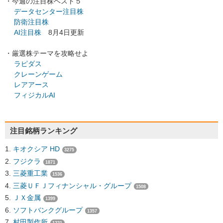
・今週の注目株ベスト５
データセンター注目株
防衛注目株
AI注目株
8月4日更新
・厳選株テーマを攻略せよ
ラピダス
クレーンゲーム
レアアース
フィジカルAI
注目銘柄ランキング
キオクシア HD
3275
フジクラ
1871
三菱重工業
1536
三菱ＵＦＪフィナンシャル・グループ
1508
ＪＸ金属
1399
ソフトバンクグループ
1357
村田製作所