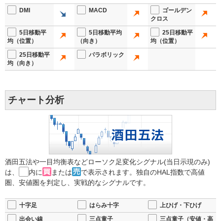
DMI
MACD
ゴールデン
クロス
5日移動平
5日移動平均
25日移動平
均（位置）
（向き）
均（位置）
25日移動平
パラボリック
均（向き）
チャート分析
酒田五法や一目均衡表などローソク足変化シグナル(当日示現のみ)
は、
内に
または
で表示されます。独自のHAL指数で高値
圏、安値圏を判定し、実戦的なシグナルです。
十字足
はらみ十字
上ひげ・下ひげ
出会い線
三点童子
三点童子（安値・高