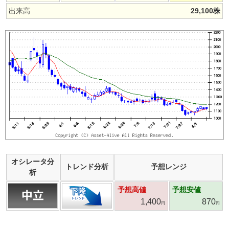
出来高
29,100
株
オシレータ分
トレンド分析
予想レンジ
析
予想高値
予想安値
1,400
870
円
円