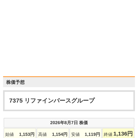
株価予想
7375
リファインバースグループ
2026年8月7日 株価
1,136
円
始値
1,153
円
高値
1,154
円
安値
1,119
円
終値