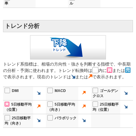
率
ル
トレンド分析
トレンド系指標は、相場の方向性・強さを判断する指標で、中長期
の分析・予測に使われます。トレンド転換時は
内に
または
で表示されます。現在のトレンドは
または
で表示されます。
DMI
MACD
ゴールデン
クロス
5日移動平均
5日移動平均
25日移動平
（位置）
（向き）
均（位置）
25日移動平
パラボリック
均（向き）