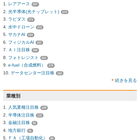
レアアース
297
光半導体(光チップレット)
279
ラピダス
274
水中ドローン
273
サカナAI
224
フィジカルAI
207
ＡＩ注目株
206
フォトレジスト
201
e-fuel（合成燃料）
175
データセンター注目株
160
続きを見る
業種別
人気業種注目株
129
半導体注目株
115
金融注目株
92
地方銀行
91
ＦＡ（工場自動化）
90