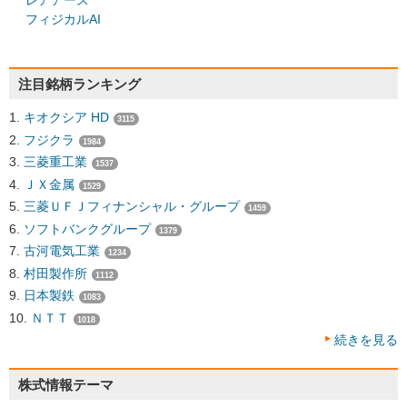
レアアース
フィジカルAI
注目銘柄ランキング
キオクシア HD
3115
フジクラ
1984
三菱重工業
1537
ＪＸ金属
1529
三菱ＵＦＪフィナンシャル・グループ
1459
ソフトバンクグループ
1379
古河電気工業
1234
村田製作所
1112
日本製鉄
1083
ＮＴＴ
1018
続きを見る
株式情報テーマ