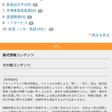
医薬品大手10社
87
半導体製造装置6社
75
資源開発5社
73
ＩＴサービス
70
鉄道（ＪＲ・私鉄14社）
69
続きを見る
株式情報コンテンツ
日経平均
その他コンテンツ
売買シグナル
HOME
注目銘柄
個人情報保護方針
【利用規約】
株テーマ情報
アセットアライブ株式情報は、テクニカル分析による「買い」「売り」等は、株式投
プライバシーポリシー
海外市況
資判断の参考としての情報提供を目的としており、投資に関するすべての決定は、利
会社案内
用者ご自身の判断でお願い申し上げます。提供する株式情報やコラム、国内・海外市
投資カレンダー
場の見通し等についても、執筆者による個人的見解が含まれており、情報の真偽、株
サイトマップ
格付け情報
式の評価に関する正確性・信頼性等を保証するものではありません。
お問い合わせ
株式情報・株価予想
掲載情報を元に自己責任で投資することが強く求められており、当社は一切の損害に
過去データ
ついて責任を負うものではありません。日経平均株価の著作権は日本経済新聞社に帰