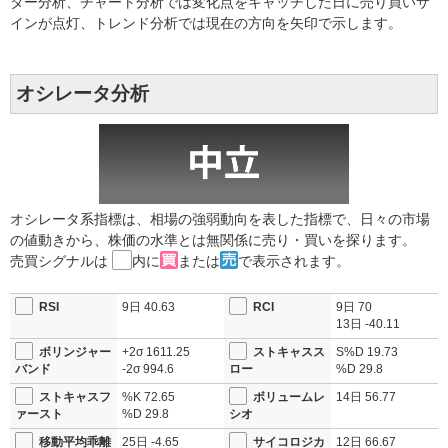
ター分析、チャート分析では変化点をキャッチした日に売り買いサ
インが点灯、トレンド分析では現在の方向を矢印で示します。
オシレータ分析
オシレータ系指標は、相場の強弱動向を表した指標で、日々の市場
の値動きから、株価の水準とは無関係に売り・買いを探ります。
売買シグナルは
内に
または
で表示されます。
RSI
9日
40.63
RCI
9日
70
13日
-40.11
ボリンジャー
+2σ
1611.25
ストキャスス
S%D
19.73
バンド
-2σ
994.6
ロー
%D
29.8
ストキャスフ
%K
72.65
ボリュームレ
14日
56.77
ァースト
%D
29.8
シオ
移動平均乖離
25日
-4.65
サイコロジカ
12日
66.67