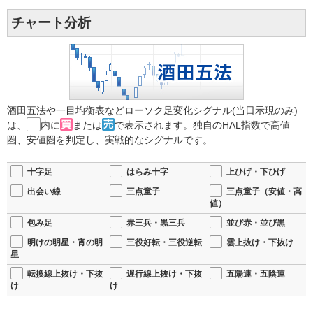
チャート分析
酒田五法や一目均衡表などローソク足変化シグナル(当日示現のみ)
は、
内に
または
で表示されます。独自のHAL指数で高値
圏、安値圏を判定し、実戦的なシグナルです。
十字足
はらみ十字
上ひげ・下ひげ
出会い線
三点童子
三点童子（安値・高
値）
包み足
赤三兵・黒三兵
並び赤・並び黒
明けの明星・宵の明
三役好転・三役逆転
雲上抜け・下抜け
星
転換線上抜け・下抜
遅行線上抜け・下抜
五陽連・五陰連
け
け