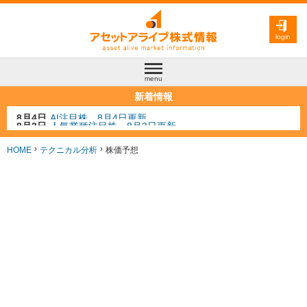
login
menu
新着情報
8月3日
人気業種注目株 8月3日更新
8月2日
金融注目株 8月2日更新
7月29日
日経225シグナル点灯
HOME
テクニカル分析
株価予想
7月10日
半導体注目株 7月10日更新
8月4日
AI注目株 8月4日更新