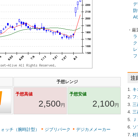
デ
防
A
・厳
ラ
ク
レ
フ
注
予想レンジ
キ
予想高値
予想安値
フ
2,500
2,100
三
円
円
三
Ｊ
ソ
ウォッチ（腕時計型）
ジブリパーク
デジカメメーカー
村