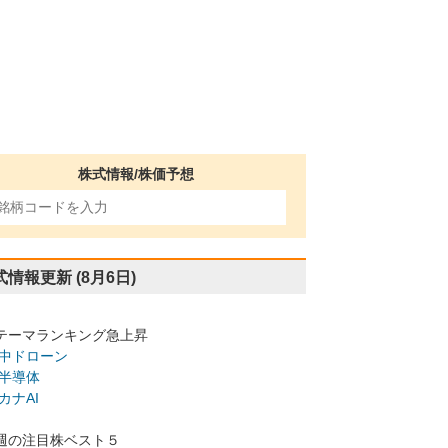
株式情報/株価予想
式情報更新
(8月6日)
テーマランキング急上昇
中ドローン
半導体
カナAI
週の注目株ベスト５