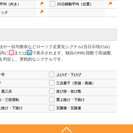
動平均（向き）
25日移動平均（位置）
リック
法や一目均衡表などローソク足変化シグナル(当日示現のみ)
内に
または
で表示されます。独自のHAL指数で高値圏、
を判定し、実戦的なシグナルです。
十字
上ひげ・下ひげ
子
三点童子（安値・高値）
・黒三兵
並び赤・並び黒
転・三役逆転
雲上抜け・下抜け
上抜け・下抜け
五陽連・五陰連