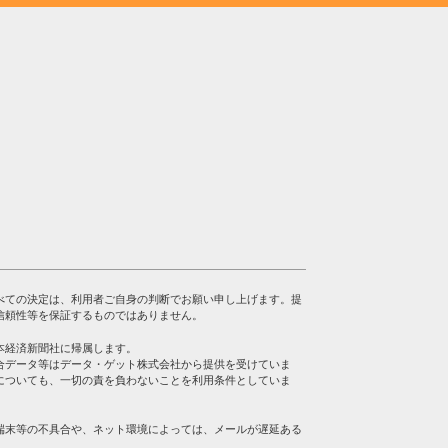
べての決定は、利用者ご自身の判断でお願い申し上げます。提
信頼性等を保証するものではありません。
本経済新聞社に帰属します。
合データ等はデータ・ゲット株式会社から提供を受けていま
についても、一切の責を負わないことを利用条件としていま
端末等の不具合や、ネット環境によっては、メールが遅延ある