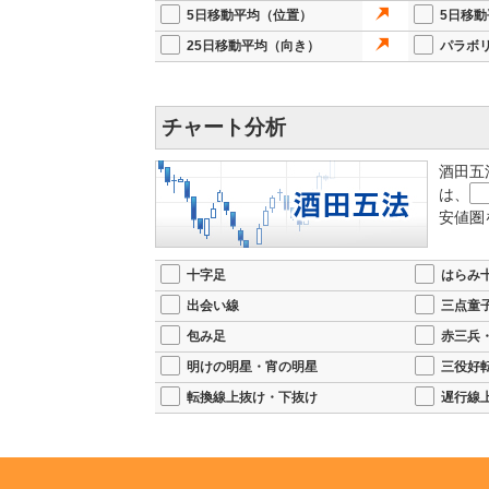
5日移動平均（位置）
5日移
25日移動平均（向き）
パラボ
チャート分析
酒田五
は、
安値圏
十字足
はらみ
出会い線
三点童
包み足
赤三兵
明けの明星・宵の明星
三役好
転換線上抜け・下抜け
遅行線