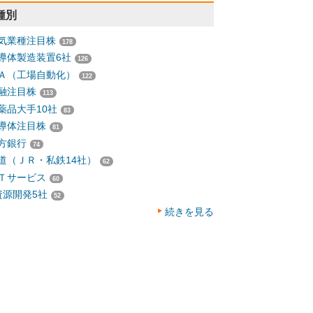
種別
気業種注目株
178
導体製造装置6社
126
Ａ（工場自動化）
122
融注目株
113
薬品大手10社
83
導体注目株
81
方銀行
74
道（ＪＲ・私鉄14社）
62
Ｔサービス
60
資源開発5社
52
続きを見る