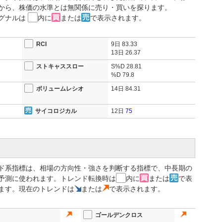
から、株価の水準とは無関係に売り・買いを探ります。
グナルは
内に
または
で表示されます。
を補完する“クリエイター経済”領域への進出を象徴する。複数配信
ィングプラットフォームとも親和性が高く、TieUps側にも流通拡
RCI
9日
83.33
13日
26.37
期比3.1％増）、営業利益210億円（同47.5％増）、最終利益150億
ストキャススロー
S%D
28.81
半期（4〜6月）は売上高437億円（前年同期比5％減）、最終利益
%D
79.8
ボリュームレシオ
14日
84.31
サイコロジカル
12日
75
ド系指標は、相場の方向性・強さを判断する指標で、中長期の
予測に使われます。トレンド転換時は
内に
または
で表
ます。現在のトレンドは
または
で表示されます。
ゴールデンクロス