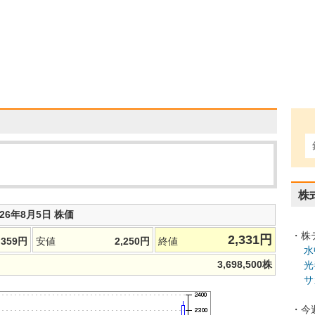
株
026年8月5日 株価
・株
2,331
円
,359
円
安値
2,250
円
終値
水
3,698,500
株
光
サ
・今