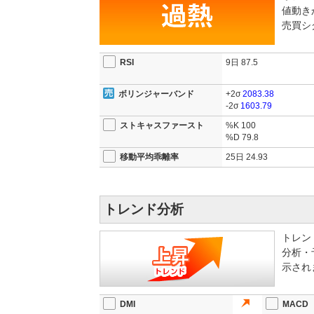
値動き
者向けの育成プログラムも実施する。
売買シ
この動きは、カシオが従来のハードウェア中心事業
プラットフォームを横断管理する仕組みは、マーケテ
大とユーザーベース拡張の期待がある。
RSI
9日
87.5
2026年3月期通期業績予想は、売上高2,700億円（前
ボリンジャーバンド
+2σ
2083.38
円（同86.0％増）と増収増益見通し。ただし第1四
-2σ
1603.79
40％減とスタートは冴えない。
ストキャスファースト
%K
100
%D
79.8
移動平均乖離率
25日
24.93
トレンド分析
トレン
分析・
示され
DMI
MACD