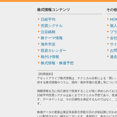
株式情報コンテンツ
その
日経平均
HO
売買シグナル
個
注目銘柄
プ
株テーマ情報
会
海外市況
サ
投資カレンダー
お
格付け情報
過
株式情報・株価予想
【利用規約】
アセットアライブ株式情報は、テクニカル分析による「買い
供する株式情報やコラム、国内・海外市場の見通し等につい
掲載情報を元に自己責任で投資することが強く求められてお
日経平均売買シグナルはあくまでテクニカル予想であり、投
す。データゲットは、その正確性を保証するものではなく、
す。
株価データの更新は東証等各取引所取引日の夕刻以降に行わ
いは配信されない場合がございます。本規約は、本サービス