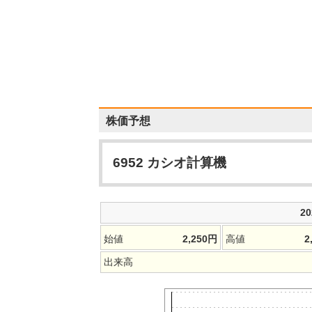
株価予想
6952
カシオ計算機
2
始値
2,250
円
高値
2
出来高