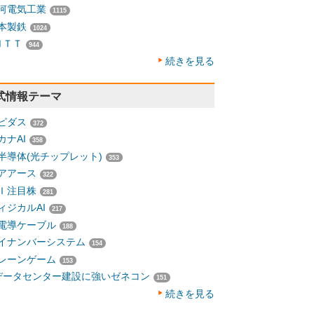
河電気工業
1115
本製鉄
1024
ＮＴＴ
944
続きを見る
式情報テーマ
ピダス
372
カナAI
358
半導体(光チップレット)
353
アアース
322
Ｉ注目株
281
ィジカルAI
217
電導ケーブル
188
イナンバーシステム
154
レーンゲーム
153
データセンター建設に強いゼネコン
151
続きを見る