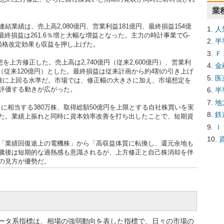
業
の連結業績は、売上高2,080億円、営業利益181億円、最終損益154億
人
最終損益は261.6％増と大幅な増益となった。主力の時計事業でG-
半
価格改定効果も収益を押し上げた。
Ｆ
を上方修正した。売上高は2,740億円（従来2,600億円）、営業利
金
億円（従来120億円）とした。最終損益は従来計画から約4割の引き上げ
医
明確に上回る水準だ。市場では、修正幅の大きさに加え、市場想定を
評価する動きが広がった。
半
地
％に相当する380万株、取得総額50億円を上限とする自社株買いを実
鉄
た。業績上振れと同時に資本効率改善を打ち出したことで、短期資
Ｉ
「業績回復途上の電機株」から「高収益体質に転換し、還元余地も
騰後は短期的な過熱感も意識されるが、上方修正と自己株消却を伴
の見方が優勢だ。
サービスの開発を手がけるタイアップス（TieUps）に出資
ク企業であるTieUps（タイアップス）に出資し、ライブ配信管理ツ
配信者向けサービスでの協業を開始すると発表した。
基盤「lit.link」の設計・UXノウハウを活用しつつ、「Streamer
ータ系指標は、相場の強弱動向を表した指標で、日々の市場の
互連携を図る。Z世代クリエイター向けに認知拡大を狙い、ライブ配信未経験