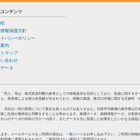
他コンテンツ
ME
人情報保護方針
ライバシーポリシー
社案内
イトマップ
問い合わせ
去データ
」「売り」等は、株式投資判断の参考としての情報提供を目的としており、投資に関するす
ても、執筆者による個人的見解が含まれており、情報の真偽、株式の評価に関する正確性・
り、当社は一切の損害について責任を負うものではありません。日経平均株価の著作権は日
資家ご自身が最終的な判断をすることが求めらます。株価データ、銘柄情報データ、分割併
これらのデータの内容の万が一の誤り、またデータを元に投資した結果生じたいかなる損益
れます。メールサービスをご利用の場合は、
一般コース
をお申し込み下さい。ご利用の情報
の利用者に適用されるもので、ご承諾頂けない場合はご利用頂けません。