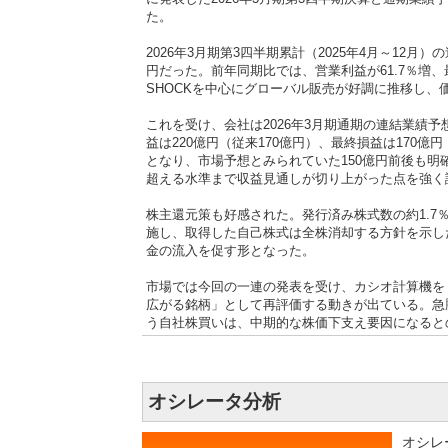
た。
2026年3月期第3四半期累計（2025年4月～12月）
円だった。前年同期比では、営業利益が61.7％増、
SHOCKを中心にグローバル販売が好調に推移し、
これを受け、会社は2026年3月期通期の連結業績予想
益は220億円（従来170億円）、最終損益は170
となり、市場予想とみられていた150億円前後も
超える水準まで収益見通しが切り上がった点を強く
株主還元策も好感された。発行済み株式数の約1.7
施し、取得した自己株式は全株消却する方針を示し
金の流入を促す形となった。
市場では今回の一連の発表を受け、カシオ計算機を
広がる銘柄」として再評価する動きが出ている。急
う自社株買いは、中期的な株価下支え要因になると
2025/09/29 14:43
【注目銘柄】動画配信者支援
（6952）カシオ計算機は、コミュニケーションテッ
ール「Streamer Times」を中心とする動画
オシレータ分析
両社の提携では、TieUpsの運営するプロフィール・連携
オシレ
Times」にlit.linkのURL枠を設けるなど相