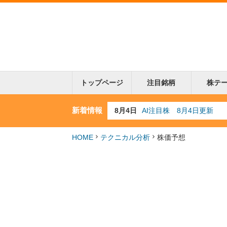
トップページ
注目銘柄
株テ
新着情報
8月3日
人気業種注目株 8月3日
8月2日
金融注目株 8月2日更新
7月29日
日経225シグナル点灯
HOME
テクニカル分析
株価予想
7月10日
半導体注目株 7月10日
8月4日
AI注目株 8月4日更新