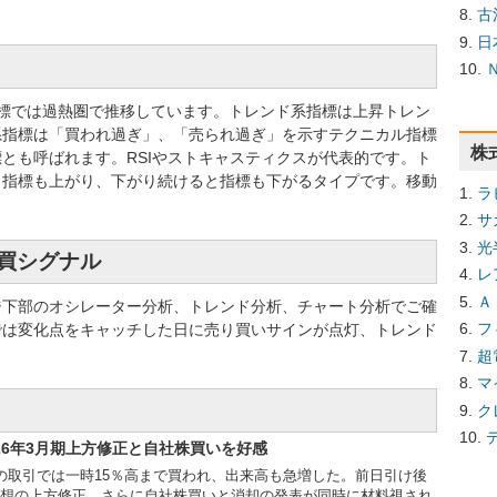
古
日
系指標では過熱圏で推移しています。トレンド系指標は上昇トレン
系指標は「買われ過ぎ」、「売られ過ぎ」を示すテクニカル指標
株
とも呼ばれます。RSIやストキャスティクスが代表的です。ト
と指標も上がり、下がり続けると指標も下がるタイプです。移動
ラ
サ
光
売買シグナル
レ
Ａ
ジ下部のオシレーター分析、トレンド分析、チャート分析でご確
フ
では変化点をキャッチした日に売り買いサインが点灯、トレンド
超
マ
ク
26年3月期上方修正と自社株買いを好感
日の取引では一時15％高まで買われ、出来高も急増した。前日引け後
績予想の上方修正、さらに自社株買いと消却の発表が同時に材料視され