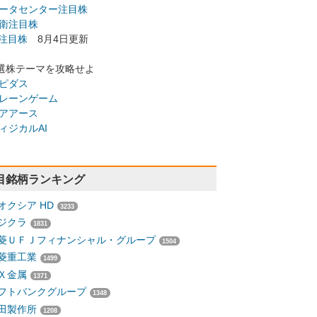
ータセンター注目株
衛注目株
I注目株
8月4日更新
選株テーマを攻略せよ
ピダス
レーンゲーム
アアース
ィジカルAI
目銘柄ランキング
オクシア HD
3233
ジクラ
1831
菱ＵＦＪフィナンシャル・グループ
1504
菱重工業
1499
Ｘ金属
1371
フトバンクグループ
1348
田製作所
1208