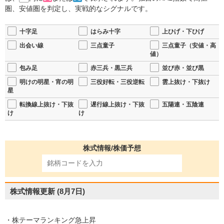
圏、安値圏を判定し、実戦的なシグナルです。
十字足
はらみ十字
上ひげ・下ひげ
出会い線
三点童子
三点童子（安値・高
値）
包み足
赤三兵・黒三兵
並び赤・並び黒
明けの明星・宵の明
三役好転・三役逆転
雲上抜け・下抜け
星
転換線上抜け・下抜
遅行線上抜け・下抜
五陽連・五陰連
け
け
株式情報/株価予想
株式情報更新
(8月7日)
・株テーマランキング急上昇