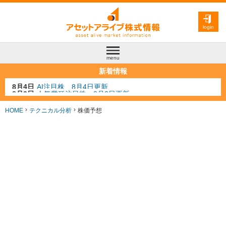
login
menu
新着情報
8月3日
人気業種注目株 8月3日更新
8月2日
金融注目株 8月2日更新
7月29日
日経225シグナル点灯
HOME
テクニカル分析
株価予想
7月10日
半導体注目株 7月10日更新
8月4日
AI注目株 8月4日更新