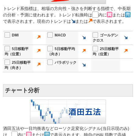
トレンド系指標は、相場の方向性・強さを判断する指標で、中長期
の分析・予測に使われます。トレンド転換時は
内に
または
で表示されます。現在のトレンドは
または
で表示されます。
DMI
MACD
ゴールデン
クロス
5日移動平
5日移動平均
25日移動平
均（位置）
（向き）
均（位置）
25日移動平
パラボリック
均（向き）
チャート分析
酒田五法や一目均衡表などローソク足変化シグナル(当日示現のみ)
は、
内に
または
で表示されます。独自のHAL指数で高値