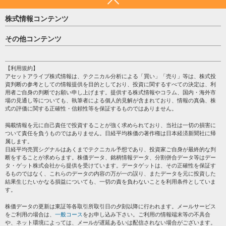
株式情報コンテンツ
日経平均
その他コンテンツ
売買シグナル
HOME
注目銘柄
個人情報保護方針
【利用規約】
株テーマ情報
アセットアライブ株式情報は、テクニカル分析による「買い」「売り」等は、株式投
プライバシーポリシー
海外市況
資判断の参考としての情報提供を目的としており、投資に関するすべての決定は、利
会社案内
用者ご自身の判断でお願い申し上げます。提供する株式情報やコラム、国内・海外市
投資カレンダー
場の見通し等についても、執筆者による個人的見解が含まれており、情報の真偽、株
サイトマップ
格付け情報
式の評価に関する正確性・信頼性等を保証するものではありません。
お問い合わせ
株式情報・株価予想
掲載情報を元に自己責任で投資することが強く求められており、当社は一切の損害に
過去データ
ついて責任を負うものではありません。日経平均株価の著作権は日本経済新聞社に帰
属します。
日経平均売買シグナルはあくまでテクニカル予想であり、投資家ご自身が最終的な判
断をすることが求めらます。株価データ、銘柄情報データ、分割併合データ等はデー
タ・ゲット株式会社から提供を受けています。データゲットは、その正確性を保証す
るものではなく、これらのデータの内容の万が一の誤り、またデータを元に投資した
結果生じたいかなる損益についても、一切の責を負わないことを利用条件としていま
す。
株価データの更新は東証等各取引所取引日の夕刻以降に行われます。メールサービス
をご利用の場合は、
一般コース
をお申し込み下さい。ご利用の情報端末等の不具合
や、ネット環境によっては、メールが遅延あるいは配信されない場合がございます。