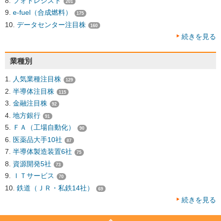
フォトレジスト
201
e-fuel（合成燃料）
175
データセンター注目株
160
続きを見る
業種別
人気業種注目株
129
半導体注目株
115
金融注目株
92
地方銀行
91
ＦＡ（工場自動化）
90
医薬品大手10社
87
半導体製造装置6社
75
資源開発5社
73
ＩＴサービス
70
鉄道（ＪＲ・私鉄14社）
69
続きを見る