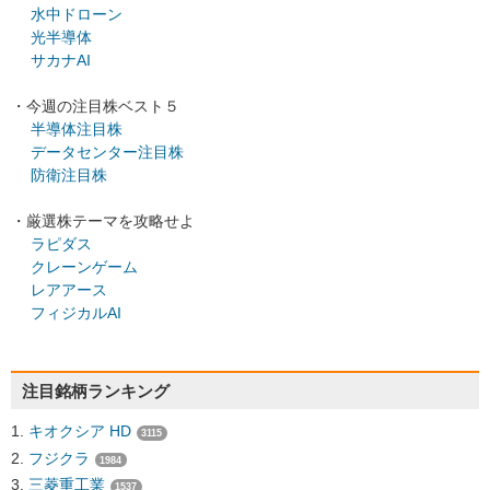
水中ドローン
光半導体
サカナAI
・今週の注目株ベスト５
半導体注目株
データセンター注目株
防衛注目株
・厳選株テーマを攻略せよ
ラピダス
クレーンゲーム
レアアース
フィジカルAI
注目銘柄ランキング
キオクシア HD
3115
フジクラ
1984
三菱重工業
1537