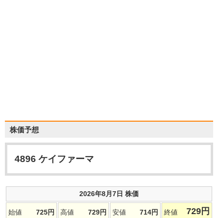
株価予想
4896
ケイファーマ
2026年8月7日 株価
729
円
始値
725
円
高値
729
円
安値
714
円
終値