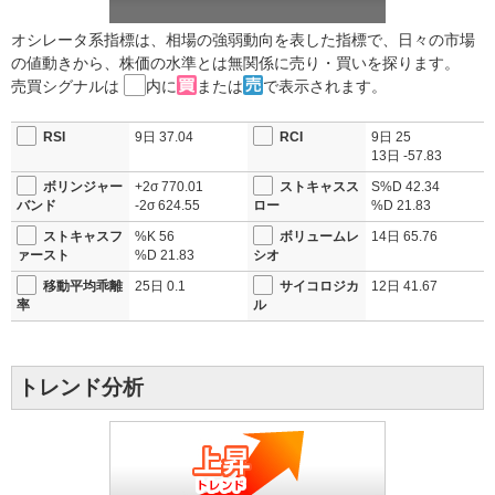
オシレータ系指標は、相場の強弱動向を表した指標で、日々の市場
の値動きから、株価の水準とは無関係に売り・買いを探ります。
売買シグナルは
内に
または
で表示されます。
RSI
9日
37.04
RCI
9日
25
13日
-57.83
ボリンジャー
+2σ
770.01
ストキャスス
S%D
42.34
バンド
-2σ
624.55
ロー
%D
21.83
ストキャスフ
%K
56
ボリュームレ
14日
65.76
ァースト
%D
21.83
シオ
移動平均乖離
25日
0.1
サイコロジカ
12日
41.67
率
ル
トレンド分析