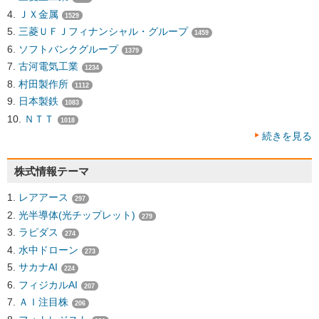
ＪＸ金属
1529
三菱ＵＦＪフィナンシャル・グループ
1459
ソフトバンクグループ
1379
古河電気工業
1234
村田製作所
1112
日本製鉄
1083
ＮＴＴ
1018
続きを見る
株式情報テーマ
レアアース
297
光半導体(光チップレット)
279
ラピダス
274
水中ドローン
273
サカナAI
224
フィジカルAI
207
ＡＩ注目株
206