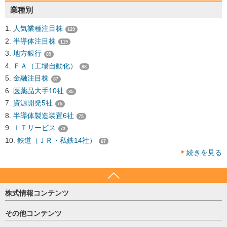
業種別
人気業種注目株
129
半導体注目株
119
地方銀行
89
ＦＡ（工場自動化）
88
金融注目株
87
医薬品大手10社
85
資源開発5社
75
半導体製造装置6社
75
ＩＴサービス
73
鉄道（ＪＲ・私鉄14社）
67
続きを見る
株式情報コンテンツ
日経平均
その他コンテンツ
売買シグナル