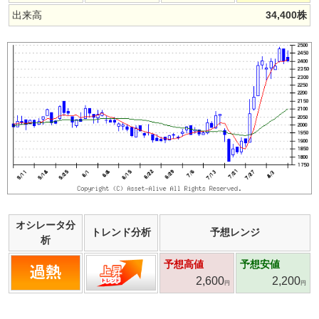
出来高
34,400
株
オシレータ分
トレンド分析
予想レンジ
析
予想高値
予想安値
2,600
2,200
円
円