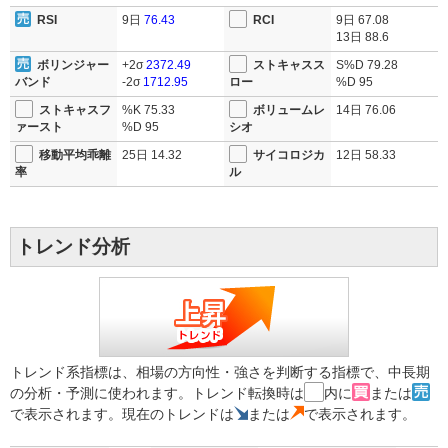
RSI
9日
76.43
RCI
9日
67.08
13日
88.6
ボリンジャー
+2σ
2372.49
ストキャスス
S%D
79.28
バンド
-2σ
1712.95
ロー
%D
95
ストキャスフ
%K
75.33
ボリュームレ
14日
76.06
ァースト
%D
95
シオ
移動平均乖離
25日
14.32
サイコロジカ
12日
58.33
率
ル
トレンド分析
トレンド系指標は、相場の方向性・強さを判断する指標で、中長期
の分析・予測に使われます。トレンド転換時は
内に
または
で表示されます。現在のトレンドは
または
で表示されます。