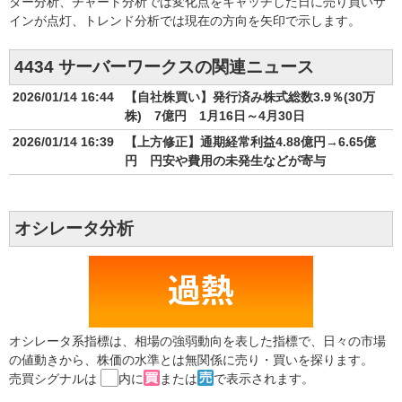
ター分析、チャート分析では変化点をキャッチした日に売り買いサ
インが点灯、トレンド分析では現在の方向を矢印で示します。
4434 サーバーワークスの関連ニュース
2026/01/14 16:44
【自社株買い】発行済み株式総数3.9％(30万
株) 7億円 1月16日～4月30日
2026/01/14 16:39
【上方修正】通期経常利益4.88億円→6.65億
円 円安や費用の未発生などが寄与
オシレータ分析
オシレータ系指標は、相場の強弱動向を表した指標で、日々の市場
の値動きから、株価の水準とは無関係に売り・買いを探ります。
売買シグナルは
内に
または
で表示されます。