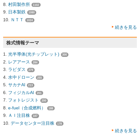
村田製作所
1102
日本製鉄
1080
ＮＴＴ
1024
続きを見る
株式情報テーマ
光半導体(光チップレット)
300
レアアース
284
ラピダス
279
水中ドローン
255
サカナAI
213
フィジカルAI
201
フォトレジスト
200
e-fuel（合成燃料）
188
ＡＩ注目株
187
データセンター注目株
178
続きを見る