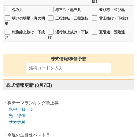
値）
包み足
赤三兵・黒三兵
並び赤・並び黒
明けの明星・宵の明
三役好転・三役逆転
雲上抜け・下抜け
星
転換線上抜け・下抜
遅行線上抜け・下抜
五陽連・五陰連
け
け
株式情報/株価予想
株式情報更新
(8月7日)
・株テーマランキング急上昇
水中ドローン
光半導体
サカナAI
・今週の注目株ベスト５