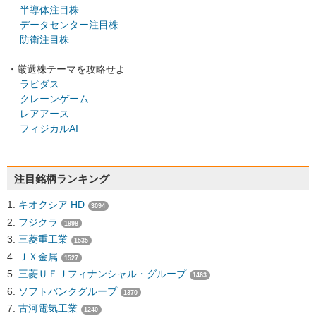
半導体注目株
データセンター注目株
防衛注目株
・厳選株テーマを攻略せよ
ラピダス
クレーンゲーム
レアアース
フィジカルAI
注目銘柄ランキング
キオクシア HD
3094
フジクラ
1998
三菱重工業
1535
ＪＸ金属
1527
三菱ＵＦＪフィナンシャル・グループ
1463
ソフトバンクグループ
1370
古河電気工業
1240