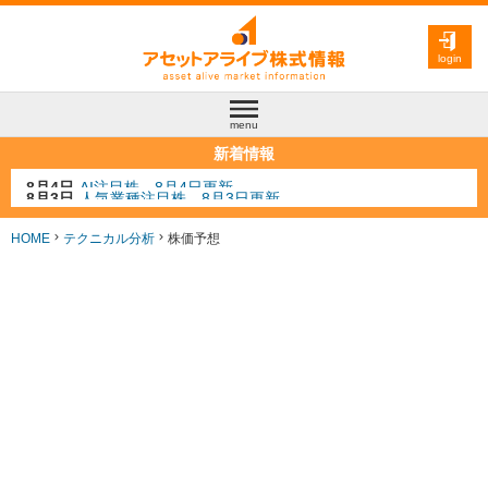
login
menu
新着情報
8月3日
人気業種注目株 8月3日更新
8月2日
金融注目株 8月2日更新
7月29日
日経225シグナル点灯
HOME
テクニカル分析
株価予想
7月10日
半導体注目株 7月10日更新
8月4日
AI注目株 8月4日更新