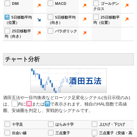
DMI
MACD
ゴールデン
クロス
5日移動平均
5日移動平均
25日移動平
（位置）
（向き）
均（位置）
25日移動平
パラボリック
均（向き）
チャート分析
酒田五法や一目均衡表などローソク足変化シグナル(当日示現のみ)
は、
内に
または
で表示されます。独自のHAL指数で高値
圏、安値圏を判定し、実戦的なシグナルです。
十字足
はらみ十字
上ひげ・下ひげ
出会い線
三点童子
三点童子（安値・高