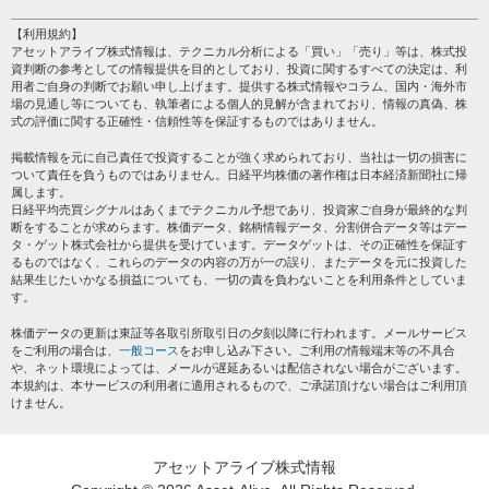
HOME
注目銘柄
個人情報保護方針
【利用規約】
株テーマ情報
アセットアライブ株式情報は、テクニカル分析による「買い」「売り」等は、株式投
プライバシーポリシー
海外市況
資判断の参考としての情報提供を目的としており、投資に関するすべての決定は、利
会社案内
用者ご自身の判断でお願い申し上げます。提供する株式情報やコラム、国内・海外市
投資カレンダー
場の見通し等についても、執筆者による個人的見解が含まれており、情報の真偽、株
サイトマップ
格付け情報
式の評価に関する正確性・信頼性等を保証するものではありません。
お問い合わせ
株式情報・株価予想
掲載情報を元に自己責任で投資することが強く求められており、当社は一切の損害に
過去データ
ついて責任を負うものではありません。日経平均株価の著作権は日本経済新聞社に帰
属します。
日経平均売買シグナルはあくまでテクニカル予想であり、投資家ご自身が最終的な判
断をすることが求めらます。株価データ、銘柄情報データ、分割併合データ等はデー
タ・ゲット株式会社から提供を受けています。データゲットは、その正確性を保証す
るものではなく、これらのデータの内容の万が一の誤り、またデータを元に投資した
結果生じたいかなる損益についても、一切の責を負わないことを利用条件としていま
す。
株価データの更新は東証等各取引所取引日の夕刻以降に行われます。メールサービス
をご利用の場合は、
一般コース
をお申し込み下さい。ご利用の情報端末等の不具合
や、ネット環境によっては、メールが遅延あるいは配信されない場合がございます。
本規約は、本サービスの利用者に適用されるもので、ご承諾頂けない場合はご利用頂
けません。
アセットアライブ株式情報