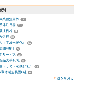
種別
気業種注目株
134
導体注目株
111
融注目株
97
方銀行
88
Ａ（工場自動化）
84
源開発5社
77
Ｔサービス
72
薬品大手10社
70
道（ＪＲ・私鉄14社）
65
半導体製造装置6社
62
続きを見る