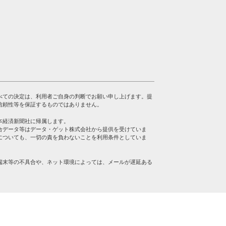
べての決定は、利用者ご自身の判断でお願い申し上げます。提
信頼性等を保証するものではありません。
本経済新聞社に帰属します。
合データ等はデータ・ゲット株式会社から提供を受けていま
についても、一切の責を負わないことを利用条件としていま
端末等の不具合や、ネット環境によっては、メールが遅延ある