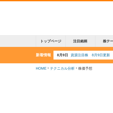
トップページ
注目銘柄
株テ
新着情報
8月4日
AI注目株 8月4日更新
8月3日
人気業種注目株 8月3日
8月2日
金融注目株 8月2日更新
HOME
テクニカル分析
株価予想
7月29日
日経225シグナル点灯
8月9日
資源注目株 8月9日更新