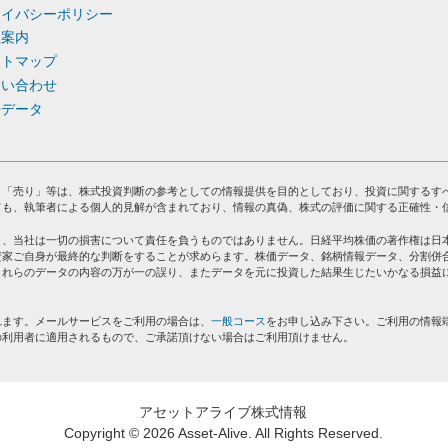
ライバシーポリシー
社案内
イトマップ
問い合わせ
去データ
」「売り」等は、株式投資判断の参考としての情報提供を目的としており、投資に関するす
ても、執筆者による個人的見解が含まれており、情報の真偽、株式の評価に関する正確性・
り、当社は一切の損害について責任を負うものではありません。日経平均株価の著作権は日
資家ご自身が最終的な判断をすることが求めらます。株価データ、銘柄情報データ、分割併
これらのデータの内容の万が一の誤り、またデータを元に投資した結果生じたいかなる損益
れます。メールサービスをご利用の場合は、
一般コース
をお申し込み下さい。ご利用の情報
の利用者に適用されるもので、ご承諾頂けない場合はご利用頂けません。
アセットアライブ株式情報
Copyright ©
2026 Asset-Alive. All Rights Reserved.