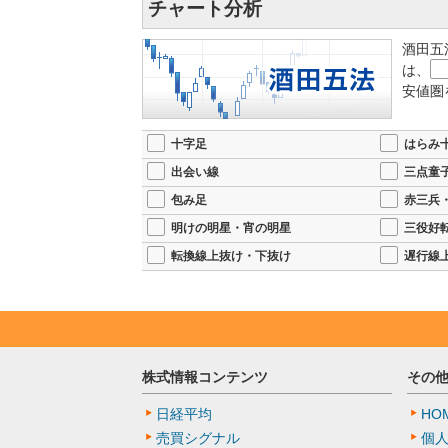
チャート分析
酒田五
は、
安値圏
十字足
はらみ
出会い線
三点童
包み足
赤三兵
明けの明星・宵の明星
三役好
転換線上抜け・下抜け
遅行線
株式情報コンテンツ
その
日経平均
HO
売買シグナル
個