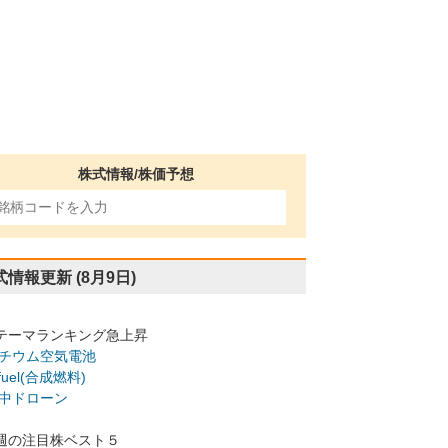
株式情報/株価予想
式情報更新
(8月9日)
テーマランキング急上昇
チウム空気電池
-fuel(合成燃料)
中ドローン
週の注目株ベスト５