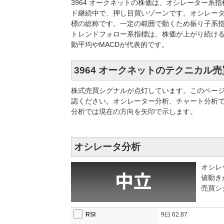
3964 オークネットの株価は、オシレーター
ド継続中で、押し目買いゾーンです。オシレー
標の総称です。一定の範囲で動くため振り子系指
トレンドフォロー系指標は、株価が上がり続け
動平均やMACDが代表的です。
3964 オークネットのテクニカル
株式売買シグナルが点灯しています。このペー
認ください。オシレーター分析、チャート分析
分析では現在の方向を矢印で示します。
オシレータ分析
オシレ
値動き
売買シ
RSI
9日
62.87