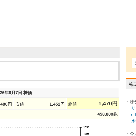
株
026年8月7日 株価
・株
1,470
円
,480
円
安値
1,452
円
終値
リ
458,800
株
e
水
・今