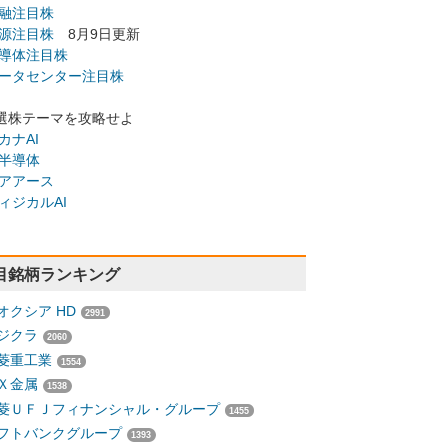
融注目株
源注目株
8月9日更新
導体注目株
ータセンター注目株
選株テーマを攻略せよ
カナAI
半導体
アアース
ィジカルAI
目銘柄ランキング
オクシア HD
2991
ジクラ
2060
菱重工業
1554
Ｘ金属
1538
菱ＵＦＪフィナンシャル・グループ
1455
フトバンクグループ
1393