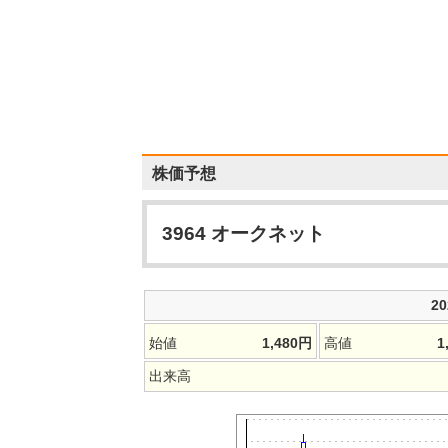
株価予想
3964
オークネット
2
始値
1,480
円
高値
1
出来高