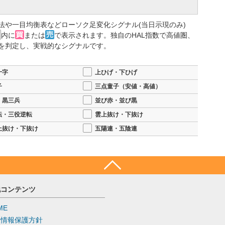
法や一目均衡表などローソク足変化シグナル(当日示現のみ)
内に
または
で表示されます。独自のHAL指数で高値圏、
を判定し、実戦的なシグナルです。
十字
上ひげ・下ひげ
子
三点童子（安値・高値）
・黒三兵
並び赤・並び黒
転・三役逆転
雲上抜け・下抜け
上抜け・下抜け
五陽連・五陰連
他コンテンツ
ME
人情報保護方針