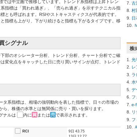
系指標では中立圏で推移しています。トレンド系指標は上昇トレン
古
タ系指標は「買われ過ぎ」、「売られ過ぎ」を示すテクニカル指
村
標とも呼ばれます。RSIやストキャスティクスが代表的です。
日
ると指標も上がり、下がり続けると指標も下がるタイプです。移
売買シグナル
株
ジ下部のオシレーター分析、トレンド分析、チャート分析でご確
光
では変化点をキャッチした日に売り買いサインが点灯、トレンド
レ
ラ
水
デ
フ
ータ系指標は、相場の強弱動向を表した指標で、日々の市場の
e
から、株価の水準とは無関係に売り・買いを探ります。
リ
グナルは
内に
または
で表示されます。
フ
RCI
9日
43.75
13日
12.77