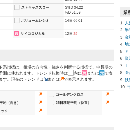
ストキャススロー
S%D
34.22
業
%D
51.59
ボリュームレシオ
14日
66.01
人
半
サイコロジカル
12日
25
金
地
Ｆ
資
Ｉ
ド系指標は、相場の方向性・強さを判断する指標で、中長期の
医
予測に使われます。トレンド転換時は
内に
または
で表
ます。現在のトレンドは
または
で表示されます。
鉄
ゴールデンクロス
動平均（向き）
25日移動平均（位置）
リック