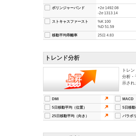
ボリンジャーバンド
+2σ
1492.08
-2σ
1313.14
ストキャスファースト
%K
100
%D
51.59
移動平均乖離率
25日
4.83
トレンド分析
トレン
分析・
示され
DMI
MACD
5日移動平均（位置）
5日移
25日移動平均（向き）
パラボ