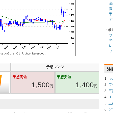
金
資
半
デ
・厳
サ
光
レ
フ
予想レンジ
注
予想高値
予想安値
キ
1,500
1,400
フ
円
円
三
Ｊ
三
ソ