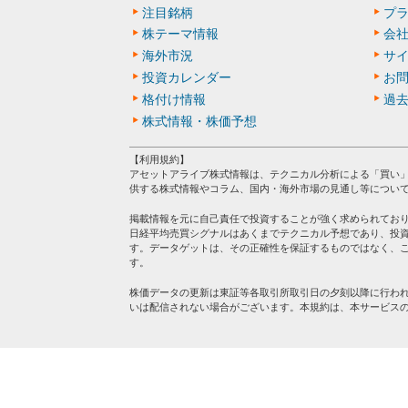
注目銘柄
プ
株テーマ情報
会
海外市況
サ
投資カレンダー
お
格付け情報
過
株式情報・株価予想
【利用規約】
アセットアライブ株式情報は、テクニカル分析による「買い
供する株式情報やコラム、国内・海外市場の見通し等につい
掲載情報を元に自己責任で投資することが強く求められてお
日経平均売買シグナルはあくまでテクニカル予想であり、投
す。データゲットは、その正確性を保証するものではなく、
す。
株価データの更新は東証等各取引所取引日の夕刻以降に行わ
いは配信されない場合がございます。本規約は、本サービス