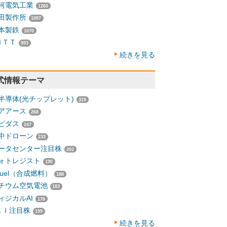
河電気工業
1260
田製作所
1097
本製鉄
1070
ＮＴＴ
993
続きを見る
式情報テーマ
半導体(光チップレット)
319
アアース
268
ピダス
247
中ドローン
233
ータセンター注目株
202
ォトレジスト
190
-fuel（合成燃料）
188
チウム空気電池
183
ィジカルAI
178
ＡＩ注目株
159
続きを見る