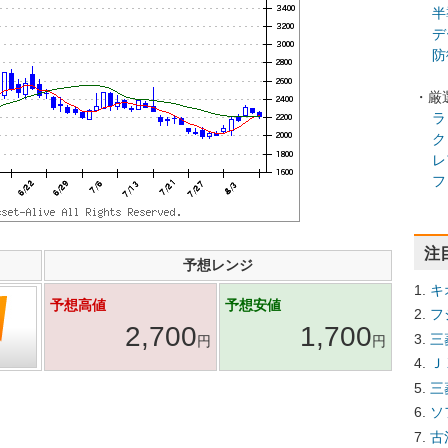
半
デ
防
・厳
ラ
ク
レ
フ
注
予想レンジ
キ
予想高値
予想安値
フ
2,700
1,700
三
円
円
Ｊ
三
ソ
古