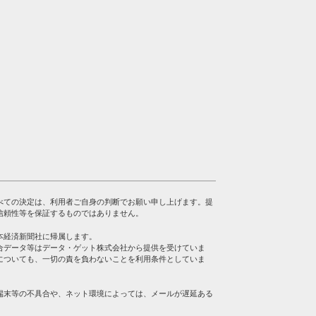
べての決定は、利用者ご自身の判断でお願い申し上げます。提
信頼性等を保証するものではありません。
本経済新聞社に帰属します。
合データ等はデータ・ゲット株式会社から提供を受けていま
についても、一切の責を負わないことを利用条件としていま
端末等の不具合や、ネット環境によっては、メールが遅延ある