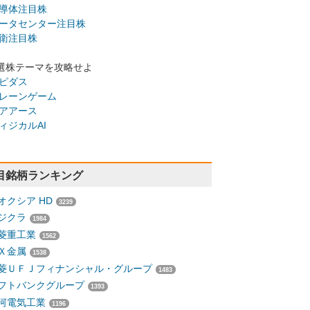
導体注目株
ータセンター注目株
衛注目株
選株テーマを攻略せよ
ピダス
レーンゲーム
アアース
ィジカルAI
目銘柄ランキング
オクシア HD
3239
ジクラ
1984
菱重工業
1562
Ｘ金属
1538
菱ＵＦＪフィナンシャル・グループ
1483
フトバンクグループ
1393
河電気工業
1196