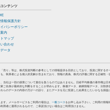
他コンテンツ
ME
人情報保護方針
ライバシーポリシー
社案内
イトマップ
問い合わせ
去データ
」「売り」等は、株式投資判断の参考としての情報提供を目的としており、投資に関するす
ても、執筆者による個人的見解が含まれており、情報の真偽、株式の評価に関する正確性・
り、当社は一切の損害について責任を負うものではありません。日経平均株価の著作権は日
資家ご自身が最終的な判断をすることが求めらます。株価データ、銘柄情報データ、分割併
これらのデータの内容の万が一の誤り、またデータを元に投資した結果生じたいかなる損益
れます。メールサービスをご利用の場合は、
一般コース
をお申し込み下さい。ご利用の情報
の利用者に適用されるもので、ご承諾頂けない場合はご利用頂けません。