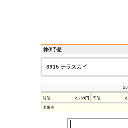
株価予想
3915
テラスカイ
2
始値
2,259
円
高値
2
出来高