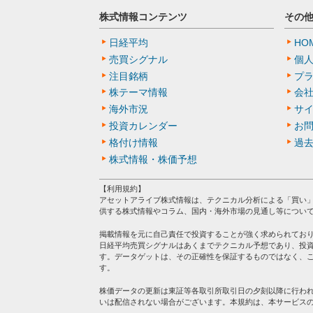
株式情報コンテンツ
その
日経平均
HO
売買シグナル
個
注目銘柄
プ
株テーマ情報
会
海外市況
サ
投資カレンダー
お
格付け情報
過
株式情報・株価予想
【利用規約】
アセットアライブ株式情報は、テクニカル分析による「買い
供する株式情報やコラム、国内・海外市場の見通し等につい
掲載情報を元に自己責任で投資することが強く求められてお
日経平均売買シグナルはあくまでテクニカル予想であり、投
す。データゲットは、その正確性を保証するものではなく、
す。
株価データの更新は東証等各取引所取引日の夕刻以降に行わ
いは配信されない場合がございます。本規約は、本サービス