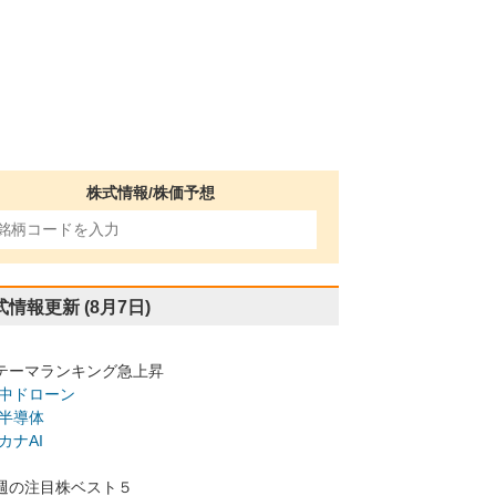
株式情報/株価予想
式情報更新
(8月7日)
テーマランキング急上昇
中ドローン
半導体
カナAI
週の注目株ベスト５