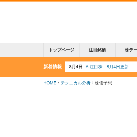
トップページ
注目銘柄
株テ
新着情報
8月3日
人気業種注目株 8月3日
8月2日
金融注目株 8月2日更新
7月29日
日経225シグナル点灯
HOME
テクニカル分析
株価予想
7月10日
半導体注目株 7月10日
8月4日
AI注目株 8月4日更新