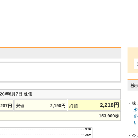
株
026年8月7日 株価
・株
2,218
円
,267
円
安値
2,190
円
終値
水
153,900
株
光
サ
・今