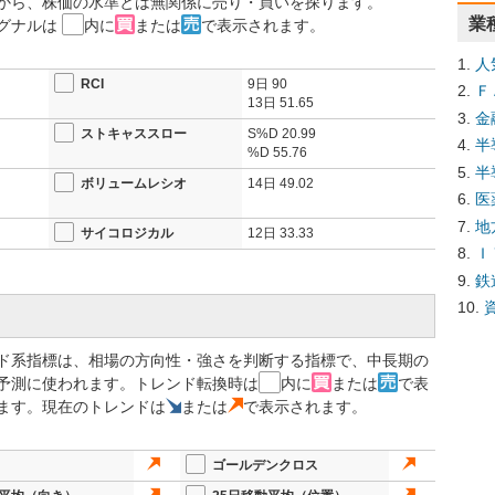
から、株価の水準とは無関係に売り・買いを探ります。
業
グナルは
内に
または
で表示されます。
人
RCI
9日
90
Ｆ
13日
51.65
金
ストキャススロー
S%D
20.99
半
%D
55.76
半
ボリュームレシオ
14日
49.02
医
地
サイコロジカル
12日
33.33
Ｉ
鉄
ド系指標は、相場の方向性・強さを判断する指標で、中長期の
予測に使われます。トレンド転換時は
内に
または
で表
ます。現在のトレンドは
または
で表示されます。
ゴールデンクロス