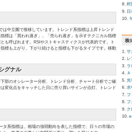
村
日
指標では中立圏で推移しています。トレンド系指標は上昇トレンド
系指標は「買われ過ぎ」、「売られ過ぎ」を示すテクニカル指標
株
とも呼ばれます。RSIやストキャスティクスが代表的です。ト
と指標も上がり、下がり続けると指標も下がるタイプです。移動
サ
レ
ラ
買シグナル
Ａ
光
ジ下部のオシレーター分析、トレンド分析、チャート分析でご確
水
では変化点をキャッチした日に売り買いサインが点灯、トレンド
フ
フ
ク
e
ータ系指標は、相場の強弱動向を表した指標で、日々の市場の