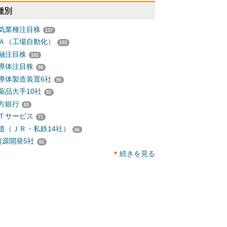
種別
気業種注目株
137
Ａ（工場自動化）
103
融注目株
102
導体注目株
98
導体製造装置6社
95
薬品大手10社
92
方銀行
83
Ｔサービス
71
道（ＪＲ・私鉄14社）
66
資源開発5社
62
続きを見る