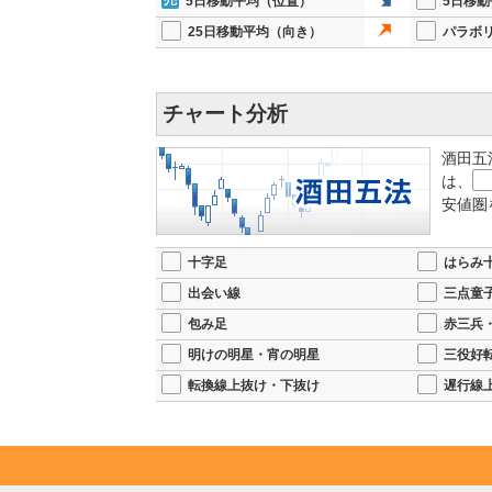
5日移動平均（位置）
5日移
25日移動平均（向き）
パラボ
チャート分析
酒田五
は、
安値圏
十字足
はらみ
出会い線
三点童
包み足
赤三兵
明けの明星・宵の明星
三役好
転換線上抜け・下抜け
遅行線