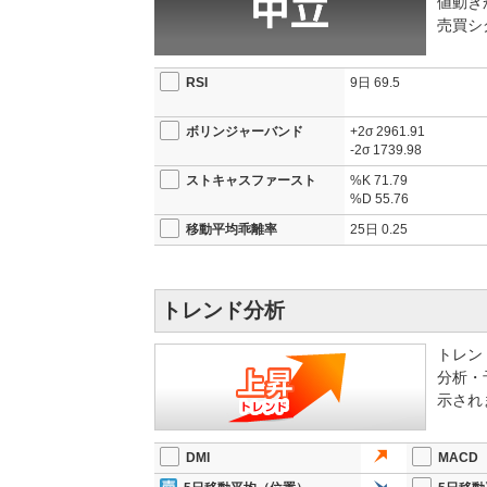
値動き
売買シ
RSI
9日
69.5
ボリンジャーバンド
+2σ
2961.91
-2σ
1739.98
ストキャスファースト
%K
71.79
%D
55.76
移動平均乖離率
25日
0.25
トレンド分析
トレン
分析・
示され
DMI
MACD