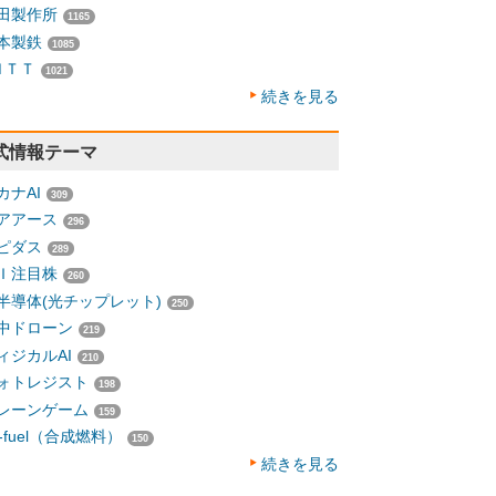
田製作所
1165
本製鉄
1085
ＮＴＴ
1021
続きを見る
式情報テーマ
カナAI
309
アアース
296
ピダス
289
Ｉ注目株
260
半導体(光チップレット)
250
中ドローン
219
ィジカルAI
210
ォトレジスト
198
レーンゲーム
159
-fuel（合成燃料）
150
続きを見る