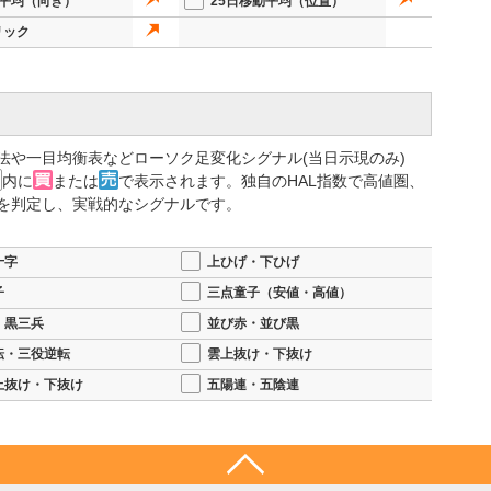
動平均（向き）
25日移動平均（位置）
リック
法や一目均衡表などローソク足変化シグナル(当日示現のみ)
内に
または
で表示されます。独自のHAL指数で高値圏、
を判定し、実戦的なシグナルです。
十字
上ひげ・下ひげ
子
三点童子（安値・高値）
・黒三兵
並び赤・並び黒
転・三役逆転
雲上抜け・下抜け
上抜け・下抜け
五陽連・五陰連