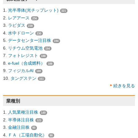
光半導体(光チップレット)
321
レアアース
256
ラピダス
238
水中ドローン
230
データセンター注目株
194
リチウム空気電池
194
フォトレジスト
188
e-fuel（合成燃料）
188
フィジカルAI
180
タングステン
161
続きを見る
業種別
人気業種注目株
140
半導体注目株
123
金融注目株
95
ＦＡ（工場自動化）
90