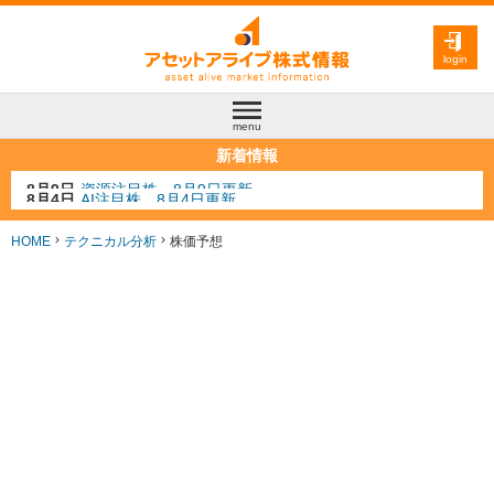
login
menu
新着情報
8月4日
AI注目株 8月4日更新
8月3日
人気業種注目株 8月3日更新
8月2日
金融注目株 8月2日更新
HOME
テクニカル分析
株価予想
7月29日
日経225シグナル点灯
8月9日
資源注目株 8月9日更新