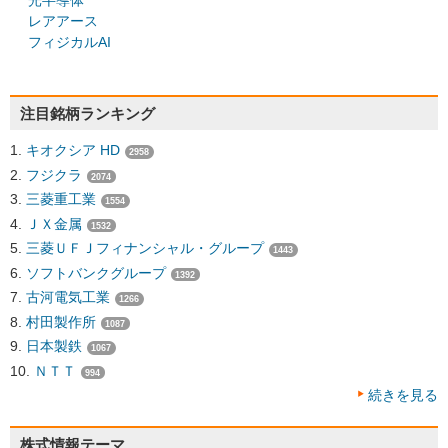
光半導体
レアアース
フィジカルAI
注目銘柄ランキング
キオクシア HD
2958
フジクラ
2074
三菱重工業
1554
ＪＸ金属
1532
三菱ＵＦＪフィナンシャル・グループ
1443
ソフトバンクグループ
1392
古河電気工業
1266
村田製作所
1087
日本製鉄
1067
ＮＴＴ
994
続きを見る
株式情報テーマ