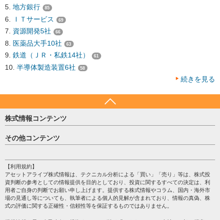
地方銀行
85
ＩＴサービス
69
資源開発5社
66
医薬品大手10社
63
鉄道（ＪＲ・私鉄14社）
61
半導体製造装置6社
58
続きを見る
株式情報コンテンツ
日経平均
その他コンテンツ
売買シグナル
HOME
注目銘柄
個人情報保護方針
【利用規約】
株テーマ情報
アセットアライブ株式情報は、テクニカル分析による「買い」「売り」等は、株式投
プライバシーポリシー
海外市況
資判断の参考としての情報提供を目的としており、投資に関するすべての決定は、利
会社案内
用者ご自身の判断でお願い申し上げます。提供する株式情報やコラム、国内・海外市
投資カレンダー
場の見通し等についても、執筆者による個人的見解が含まれており、情報の真偽、株
サイトマップ
格付け情報
式の評価に関する正確性・信頼性等を保証するものではありません。
お問い合わせ
株式情報・株価予想