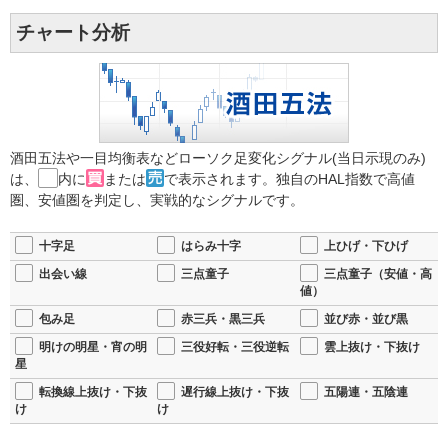
チャート分析
酒田五法や一目均衡表などローソク足変化シグナル(当日示現のみ)
は、
内に
または
で表示されます。独自のHAL指数で高値
圏、安値圏を判定し、実戦的なシグナルです。
十字足
はらみ十字
上ひげ・下ひげ
出会い線
三点童子
三点童子（安値・高
値）
包み足
赤三兵・黒三兵
並び赤・並び黒
明けの明星・宵の明
三役好転・三役逆転
雲上抜け・下抜け
星
転換線上抜け・下抜
遅行線上抜け・下抜
五陽連・五陰連
け
け