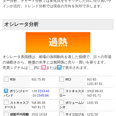
ター分析、チャート分析では変化点をキャッチした日に売り買いサ
インが点灯、トレンド分析では現在の方向を矢印で示します。
オシレータ分析
オシレータ系指標は、相場の強弱動向を表した指標で、日々の市場
の値動きから、株価の水準とは無関係に売り・買いを探ります。
売買シグナルは
内に
または
で表示されます。
RSI
9日
75.95
RCI
9日
65
13日
87.91
ボリンジャー
+2σ
2213.42
ストキャスス
S%D
88.43
バンド
-2σ
1545.84
ロー
%D
91.71
ストキャスフ
%K
86.39
ボリュームレ
14日
55
ァースト
%D
91.71
シオ
移動平均乖離
25日
14.63
サイコロジカ
12日
50