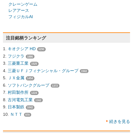
クレーンゲーム
レアアース
フィジカルAI
注目銘柄ランキング
キオクシア HD
3290
フジクラ
1886
三菱重工業
1525
三菱ＵＦＪフィナンシャル・グループ
1502
ＪＸ金属
1454
ソフトバンクグループ
1372
村田製作所
1224
古河電気工業
1162
日本製鉄
1042
ＮＴＴ
970
続きを見る