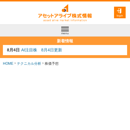
login
menu
新着情報
8月4日
AI注目株 8月4日更新
8月3日
人気業種注目株 8月3日更新
8月2日
金融注目株 8月2日更新
7月29日
日経225シグナル点灯
HOME
テクニカル分析
株価予想
7月10日
半導体注目株 7月10日更新