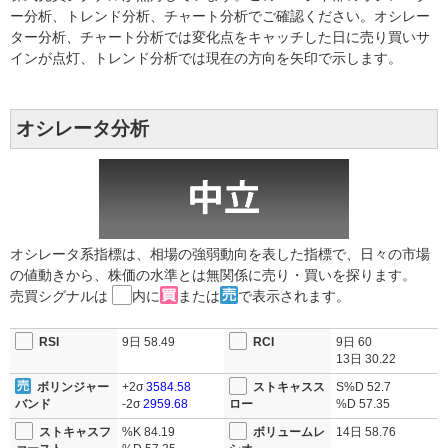
ー分析、トレンド分析、チャート分析でご確認ください。オシレー
ター分析、チャート分析では変化点をキャッチした日に売り買いサ
インが点灯、トレンド分析では現在の方向を矢印で示します。
オシレータ分析
オシレータ系指標は、相場の強弱動向を表した指標で、日々の市場
の値動きから、株価の水準とは無関係に売り・買いを探ります。
売買シグナルは
内に
または
で表示されます。
RSI
9日
58.49
RCI
9日
60
13日
30.22
ボリンジャー
+2σ
3584.58
ストキャスス
S%D
52.7
バンド
-2σ
2959.68
ロー
%D
57.35
ストキャスフ
%K
84.19
ボリュームレ
14日
58.76