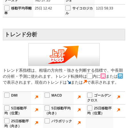
ァースト
%D
57.35
シオ
移動平均乖離
25日
12.42
サイコロジカ
12日
58.33
率
ル
トレンド分析
トレンド系指標は、相場の方向性・強さを判断する指標で、中長期
の分析・予測に使われます。トレンド転換時は
内に
または
で表示されます。現在のトレンドは
または
で表示されます。
DMI
MACD
ゴールデン
クロス
5日移動平
5日移動平均
25日移動平
均（位置）
（向き）
均（位置）
25日移動平
パラボリック
均（向き）