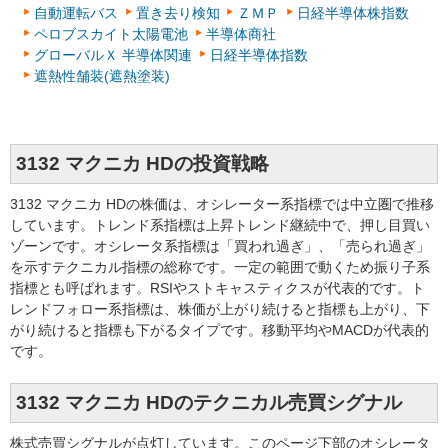
自動運転バス
置き去り検知
ＺＭＰ
日経半導体株指数
ペロブスカイト太陽電池
半導体商社
グローバルＸ 半導体関連
日経半導体指数
遮熱性舗装(遮熱塗装)
3132 マクニカ HDの投資戦略
3132 マクニカ HDの株価は、オシレーター系指標では中立圏で推移
しています。トレンド系指標は上昇トレンド継続中で、押し目買い
ゾーンです。オシレータ系指標は「買われ過ぎ」、「売られ過ぎ」
を示すテクニカル指標の総称です。一定の範囲で動くため振り子系
指標とも呼ばれます。RSIやストキャスティクスが代表的です。ト
レンドフォロー系指標は、株価が上がり続けると指標も上がり、下
がり続けると指標も下がるタイプです。移動平均やMACDが代表的
です。
3132 マクニカ HDのテクニカル売買シグナル
株式売買シグナルが点灯しています。このページ下部のオシレータ