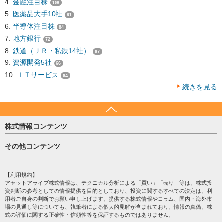
金融注目株
108
医薬品大手10社
91
半導体注目株
84
地方銀行
72
鉄道（ＪＲ・私鉄14社）
67
資源開発5社
66
ＩＴサービス
64
続きを見る
株式情報コンテンツ
日経平均
その他コンテンツ
売買シグナル
HOME
注目銘柄
個人情報保護方針
【利用規約】
株テーマ情報
アセットアライブ株式情報は、テクニカル分析による「買い」「売り」等は、株式投
プライバシーポリシー
海外市況
資判断の参考としての情報提供を目的としており、投資に関するすべての決定は、利
会社案内
用者ご自身の判断でお願い申し上げます。提供する株式情報やコラム、国内・海外市
投資カレンダー
場の見通し等についても、執筆者による個人的見解が含まれており、情報の真偽、株
サイトマップ
格付け情報
式の評価に関する正確性・信頼性等を保証するものではありません。
お問い合わせ