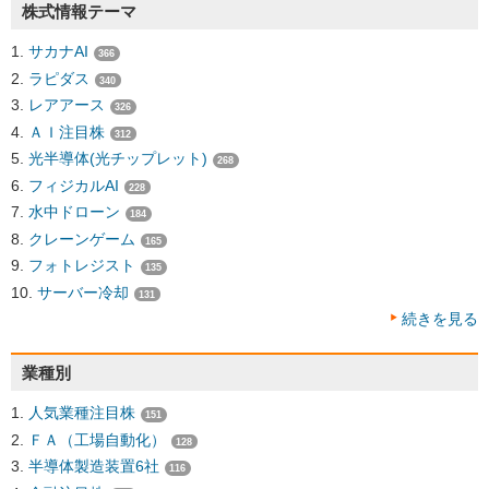
株式情報テーマ
サカナAI
366
ラピダス
340
レアアース
326
ＡＩ注目株
312
光半導体(光チップレット)
268
フィジカルAI
228
水中ドローン
184
クレーンゲーム
165
フォトレジスト
135
サーバー冷却
131
続きを見る
業種別
人気業種注目株
151
ＦＡ（工場自動化）
128
半導体製造装置6社
116