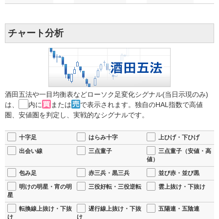
チャート分析
酒田五法や一目均衡表などローソク足変化シグナル(当日示現のみ)
は、
内に
または
で表示されます。独自のHAL指数で高値
圏、安値圏を判定し、実戦的なシグナルです。
十字足
はらみ十字
上ひげ・下ひげ
出会い線
三点童子
三点童子（安値・高
値）
包み足
赤三兵・黒三兵
並び赤・並び黒
明けの明星・宵の明
三役好転・三役逆転
雲上抜け・下抜け
星
転換線上抜け・下抜
遅行線上抜け・下抜
五陽連・五陰連
け
け