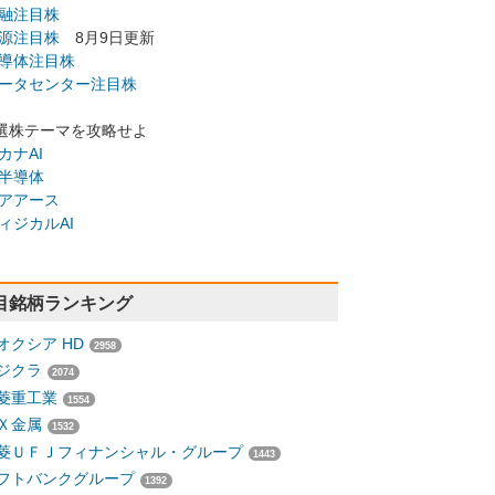
融注目株
源注目株
8月9日更新
導体注目株
ータセンター注目株
選株テーマを攻略せよ
カナAI
半導体
アアース
ィジカルAI
目銘柄ランキング
オクシア HD
2958
ジクラ
2074
菱重工業
1554
Ｘ金属
1532
菱ＵＦＪフィナンシャル・グループ
1443
フトバンクグループ
1392