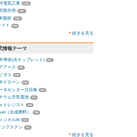
河電気工業
1266
田製作所
1087
本製鉄
1067
ＮＴＴ
994
続きを見る
式情報テーマ
半導体(光チップレット)
321
アアース
256
ピダス
238
中ドローン
230
ータセンター注目株
194
チウム空気電池
194
ォトレジスト
188
-fuel（合成燃料）
188
ィジカルAI
180
タングステン
161
続きを見る