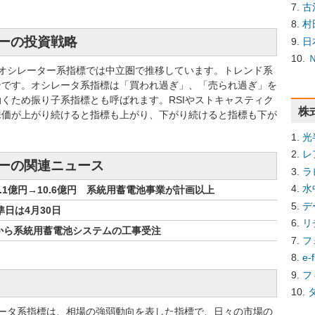
古
村
ニーの投資戦略
日
は、オシレーター系指標では中立圏で推移しています。トレンド系
ンです。オシレータ系指標は「買われ過ぎ」、「売られ過ぎ」を
くため振り子系指標とも呼ばれます。RSIやストキャスティク
株
株価が上がり続けると指標も上がり、下がり続けると指標も下が
。
光
レ
ニーの関連ニュース
ラ
水
.1億円→10.6億円 系統用蓄電池事業が計画以上
デ
日は4月30日
リ
から系統用蓄電池システムの工事受注
フ
e
フ
ータ系指標は、相場の強弱動向を表した指標で、日々の市場の