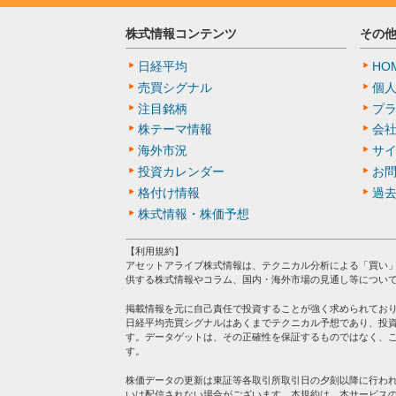
株式情報コンテンツ
その
日経平均
HO
売買シグナル
個
注目銘柄
プ
株テーマ情報
会
海外市況
サ
投資カレンダー
お
格付け情報
過
株式情報・株価予想
【利用規約】
アセットアライブ株式情報は、テクニカル分析による「買い
供する株式情報やコラム、国内・海外市場の見通し等につい
掲載情報を元に自己責任で投資することが強く求められてお
日経平均売買シグナルはあくまでテクニカル予想であり、投
す。データゲットは、その正確性を保証するものではなく、
す。
株価データの更新は東証等各取引所取引日の夕刻以降に行わ
いは配信されない場合がございます。本規約は、本サービス