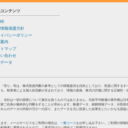
他コンテンツ
ME
人情報保護方針
ライバシーポリシー
社案内
イトマップ
問い合わせ
去データ
」「売り」等は、株式投資判断の参考としての情報提供を目的としており、投資に関するす
ても、執筆者による個人的見解が含まれており、情報の真偽、株式の評価に関する正確性・
り、当社は一切の損害について責任を負うものではありません。日経平均株価の著作権は日
資家ご自身が最終的な判断をすることが求めらます。株価データ、銘柄情報データ、分割併
これらのデータの内容の万が一の誤り、またデータを元に投資した結果生じたいかなる損益
れます。メールサービスをご利用の場合は、
一般コース
をお申し込み下さい。ご利用の情報
の利用者に適用されるもので、ご承諾頂けない場合はご利用頂けません。