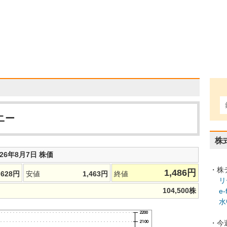
ニー
株
026年8月7日 株価
・株
1,486
円
,628
円
安値
1,463
円
終値
リ
104,500
株
e
水
・今