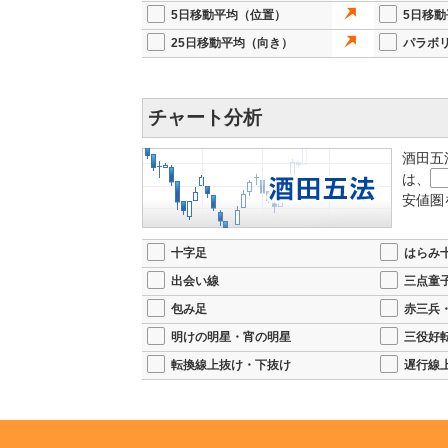
5日移動平均（位置）
5日移
25日移動平均（向き）
パラボ
チャート分析
酒田五
は、
安値圏
十字足
はらみ
出会い線
三点童
包み足
赤三兵
明けの明星・宵の明星
三役好
転換線上抜け・下抜け
遅行線