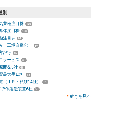
種別
気業種注目株
140
導体注目株
123
融注目株
95
Ａ（工場自動化）
90
方銀行
85
Ｔサービス
69
源開発5社
66
薬品大手10社
63
道（ＪＲ・私鉄14社）
61
半導体製造装置6社
58
続きを見る