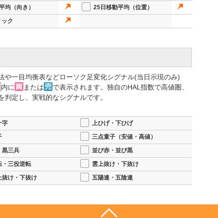
動平均（向き）
25日移動平均（位置）
リック
法や一目均衡表などローソク足変化シグナル(当日示現のみ)
内に
または
で表示されます。独自のHAL指数で高値圏、
を判定し、実戦的なシグナルです。
十字
上ひげ・下ひげ
子
三点童子（安値・高値）
・黒三兵
並び赤・並び黒
転・三役逆転
雲上抜け・下抜け
上抜け・下抜け
五陽連・五陰連