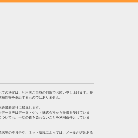
べての決定は、利用者ご自身の判断でお願い申し上げます。提
信頼性等を保証するものではありません。
本経済新聞社に帰属します。
合データ等はデータ・ゲット株式会社から提供を受けていま
についても、一切の責を負わないことを利用条件としていま
端末等の不具合や、ネット環境によっては、メールが遅延ある