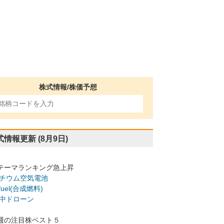
株式情報/株価予想
式情報更新
(8月9日)
テーマランキング急上昇
チウム空気電池
-fuel(合成燃料)
中ドローン
週の注目株ベスト５