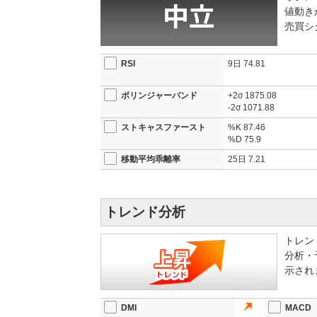
値動き
売買シ
RSI
9日
74.81
ボリンジャーバンド
+2σ
1875.08
-2σ
1071.88
ストキャスファースト
%K
87.46
%D
75.9
移動平均乖離率
25日
7.21
トレンド分析
トレン
分析・
示され
DMI
MACD