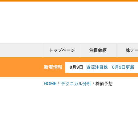
トップページ
注目銘柄
株テ
新着情報
8月4日
AI注目株 8月4日更新
8月3日
人気業種注目株 8月3日
8月2日
金融注目株 8月2日更新
HOME
テクニカル分析
株価予想
7月29日
日経225シグナル点灯
8月9日
資源注目株 8月9日更新