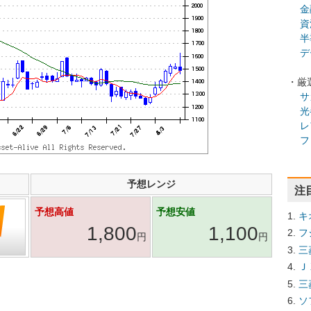
金
資
半
デ
・厳
サ
光
レ
フ
予想レンジ
注
予想高値
予想安値
キ
1,800
1,100
フ
円
円
三
Ｊ
三
ソ