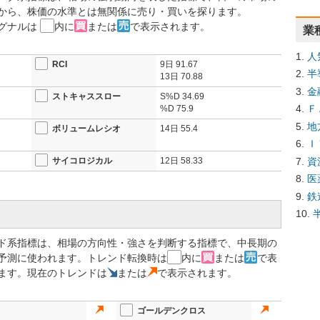
から、株価の水準とは無関係に売り・買いを探ります。
グナルは
内に
または
で表示されます。
業
人
RCI
9日
91.67
半
13日
70.88
金
ストキャススロー
S%D
34.69
Ｆ
%D
75.9
地
ボリュームレシオ
14日
55.4
Ｉ
資
サイコロジカル
12日
58.33
医
鉄
ド系指標は、相場の方向性・強さを判断する指標で、中長期の
予測に使われます。トレンド転換時は
内に
または
で表
ます。現在のトレンドは
または
で表示されます。
ゴールデンクロス