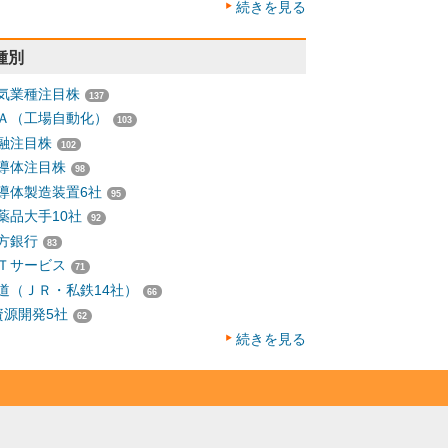
続きを見る
種別
気業種注目株
137
Ａ（工場自動化）
103
融注目株
102
導体注目株
98
導体製造装置6社
95
薬品大手10社
92
方銀行
83
Ｔサービス
71
道（ＪＲ・私鉄14社）
66
資源開発5社
62
続きを見る