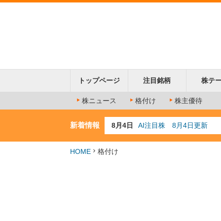
トップページ
注目銘柄
株テ
株ニュース
格付け
株主優待
新着情報
8月4日
AI注目株 8月4日更新
8月3日
人気業種注目株 8月3日
8月2日
金融注目株 8月2日更新
HOME
格付け
7月29日
日経225シグナル点灯
7月10日
半導体注目株 7月10日