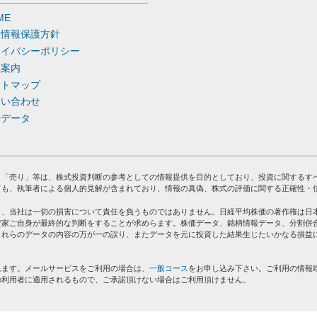
ME
人情報保護方針
ライバシーポリシー
社案内
イトマップ
問い合わせ
去データ
」「売り」等は、株式投資判断の参考としての情報提供を目的としており、投資に関するす
ても、執筆者による個人的見解が含まれており、情報の真偽、株式の評価に関する正確性・
り、当社は一切の損害について責任を負うものではありません。日経平均株価の著作権は日
資家ご自身が最終的な判断をすることが求めらます。株価データ、銘柄情報データ、分割併
これらのデータの内容の万が一の誤り、またデータを元に投資した結果生じたいかなる損益
れます。メールサービスをご利用の場合は、
一般コース
をお申し込み下さい。ご利用の情報
の利用者に適用されるもので、ご承諾頂けない場合はご利用頂けません。