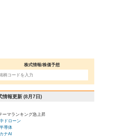
株式情報/株価予想
式情報更新
(8月7日)
テーマランキング急上昇
中ドローン
半導体
カナAI