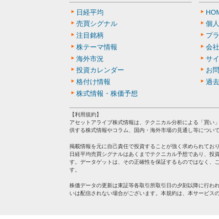
日経平均
HO
売買シグナル
個
注目銘柄
プ
株テーマ情報
会
海外市況
サ
投資カレンダー
お
格付け情報
過
株式情報・株価予想
【利用規約】
アセットアライブ株式情報は、テクニカル分析による「買い
供する株式情報やコラム、国内・海外市場の見通し等につい
掲載情報を元に自己責任で投資することが強く求められてお
日経平均売買シグナルはあくまでテクニカル予想であり、投
す。データゲットは、その正確性を保証するものではなく、
す。
株価データの更新は東証等各取引所取引日の夕刻以降に行わ
いは配信されない場合がございます。本規約は、本サービス