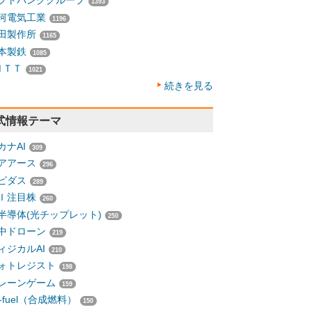
フトバンクグループ
1393
河電気工業
1196
田製作所
1165
本製鉄
1085
ＮＴＴ
1021
続きを見る
式情報テーマ
カナAI
309
アアース
296
ピダス
289
Ｉ注目株
260
半導体(光チップレット)
250
中ドローン
219
ィジカルAI
210
ォトレジスト
198
レーンゲーム
159
-fuel（合成燃料）
150