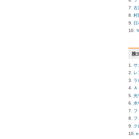
ソ
古
村
日
株
サ
レ
ラ
Ａ
光
水
フ
フ
ク
e