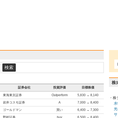
株
証券会社
投資評価
目標株価
東海東京証券
Outperform
5,830 → 8,140
・株
岩井コスモ証券
A
7,000 → 8,400
水
光
ゴールドマン
買い
6,400 → 7,300
サ
野村証券
buy
6,500 → 8,400