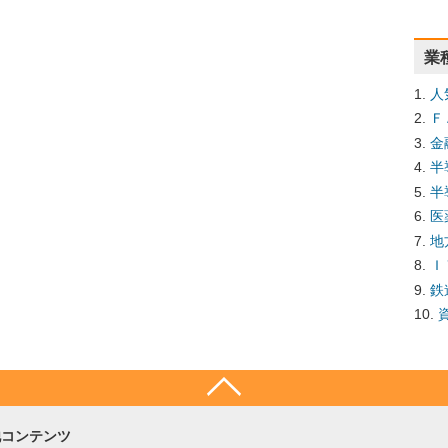
業
人
Ｆ
金
半
半
医
地
Ｉ
鉄
他コンテンツ