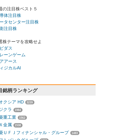
週の注目株ベスト５
導体注目株
ータセンター注目株
衛注目株
選株テーマを攻略せよ
ピダス
レーンゲーム
アアース
ィジカルAI
目銘柄ランキング
オクシア HD
3239
ジクラ
1984
菱重工業
1562
Ｘ金属
1538
菱ＵＦＪフィナンシャル・グループ
1483