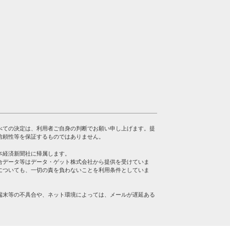
べての決定は、利用者ご自身の判断でお願い申し上げます。提
信頼性等を保証するものではありません。
本経済新聞社に帰属します。
合データ等はデータ・ゲット株式会社から提供を受けていま
についても、一切の責を負わないことを利用条件としていま
端末等の不具合や、ネット環境によっては、メールが遅延ある