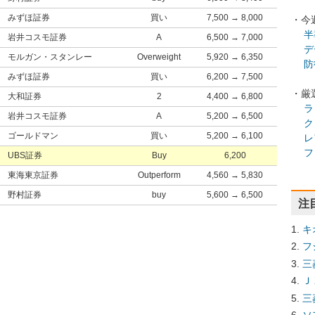
みずほ証券
買い
7,500 → 8,000
・今
半
岩井コスモ証券
A
6,500 → 7,000
デ
モルガン・スタンレー
Overweight
5,920 → 6,350
防
みずほ証券
買い
6,200 → 7,500
・厳
大和証券
2
4,400 → 6,800
ラ
岩井コスモ証券
A
5,200 → 6,500
ク
ゴールドマン
買い
5,200 → 6,100
レ
フ
UBS証券
Buy
6,200
東海東京証券
Outperform
4,560 → 5,830
野村証券
buy
5,600 → 6,500
注
キ
フ
三
Ｊ
三