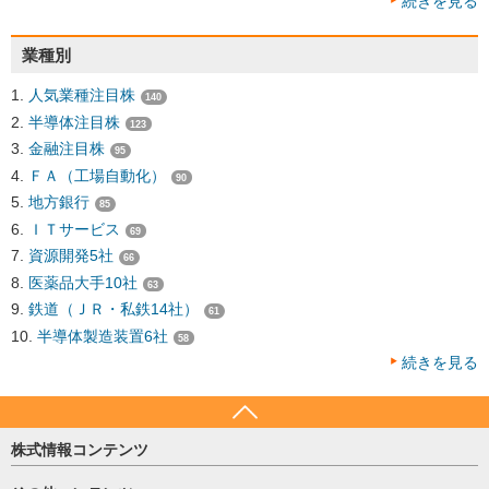
続きを見る
業種別
人気業種注目株
140
半導体注目株
123
金融注目株
95
ＦＡ（工場自動化）
90
地方銀行
85
ＩＴサービス
69
資源開発5社
66
医薬品大手10社
63
鉄道（ＪＲ・私鉄14社）
61
半導体製造装置6社
58
続きを見る
株式情報コンテンツ
日経平均