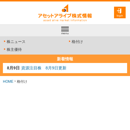
login
menu
株ニュース
格付け
株主優待
新着情報
8月9日
資源注目株 8月9日更新
8月4日
AI注目株 8月4日更新
8月3日
人気業種注目株 8月3日更新
HOME
格付け
8月2日
金融注目株 8月2日更新
7月29日
日経225シグナル点灯