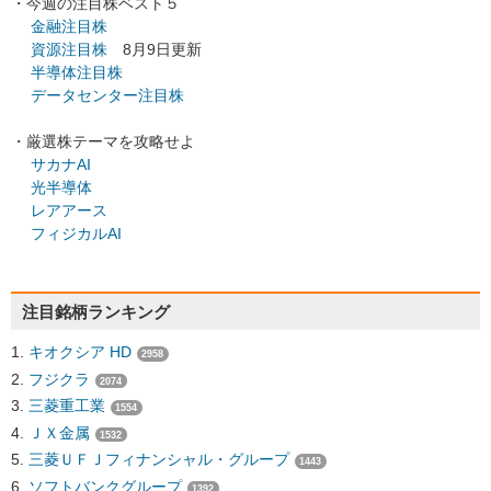
・今週の注目株ベスト５
金融注目株
資源注目株
8月9日更新
半導体注目株
データセンター注目株
・厳選株テーマを攻略せよ
サカナAI
光半導体
レアアース
フィジカルAI
注目銘柄ランキング
キオクシア HD
2958
フジクラ
2074
三菱重工業
1554
ＪＸ金属
1532
三菱ＵＦＪフィナンシャル・グループ
1443
ソフトバンクグループ
1392