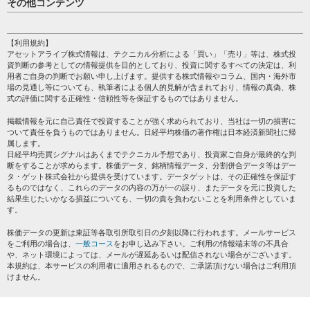
その他コンテンツ
売買シグナル
HOME
注目銘柄
個人情報保護方針
【利用規約】
株テーマ情報
アセットアライブ株式情報は、テクニカル分析による「買い」「売り」等は、株式投
プライバシーポリシー
海外市況
資判断の参考としての情報提供を目的としており、投資に関するすべての決定は、利
会社案内
用者ご自身の判断でお願い申し上げます。提供する株式情報やコラム、国内・海外市
投資カレンダー
場の見通し等についても、執筆者による個人的見解が含まれており、情報の真偽、株
サイトマップ
格付け情報
式の評価に関する正確性・信頼性等を保証するものではありません。
お問い合わせ
株式情報・株価予想
掲載情報を元に自己責任で投資することが強く求められており、当社は一切の損害に
過去データ
ついて責任を負うものではありません。日経平均株価の著作権は日本経済新聞社に帰
属します。
日経平均売買シグナルはあくまでテクニカル予想であり、投資家ご自身が最終的な判
断をすることが求めらます。株価データ、銘柄情報データ、分割併合データ等はデー
タ・ゲット株式会社から提供を受けています。データゲットは、その正確性を保証す
るものではなく、これらのデータの内容の万が一の誤り、またデータを元に投資した
結果生じたいかなる損益についても、一切の責を負わないことを利用条件としていま
す。
株価データの更新は東証等各取引所取引日の夕刻以降に行われます。メールサービス
をご利用の場合は、
一般コース
をお申し込み下さい。ご利用の情報端末等の不具合
や、ネット環境によっては、メールが遅延あるいは配信されない場合がございます。
本規約は、本サービスの利用者に適用されるもので、ご承諾頂けない場合はご利用頂
けません。