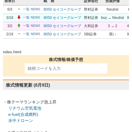
発表日
銘 柄
証券会社
投資評価
6/3
8050 セイコーグループ
野村証券
Neutral
6,
一覧
NEWS
3/18
8050 セイコーグループ
野村証券
buy → Neutral
9,
一覧
NEWS
3/2
8050 セイコーグループ
大和証券
3 → 2
4,
一覧
NEWS
2/19
8050 セイコーグループ
SBI証券
買い
9,
一覧
NEWS
ndex.html
株式情報/株価予想
株式情報更新
(8月9日)
・株テーマランキング急上昇
リチウム空気電池
e-fuel(合成燃料)
水中ドローン