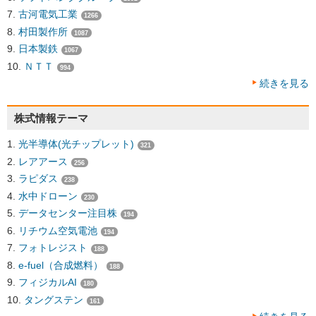
古河電気工業
1266
村田製作所
1087
日本製鉄
1067
ＮＴＴ
994
続きを見る
株式情報テーマ
光半導体(光チップレット)
321
レアアース
256
ラピダス
238
水中ドローン
230
データセンター注目株
194
リチウム空気電池
194
フォトレジスト
188
e-fuel（合成燃料）
188
フィジカルAI
180
タングステン
161