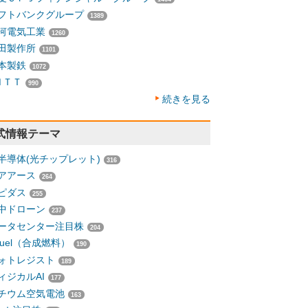
フトバンクグループ
1389
河電気工業
1260
田製作所
1101
本製鉄
1072
ＮＴＴ
990
続きを見る
式情報テーマ
半導体(光チップレット)
316
アアース
264
ピダス
255
中ドローン
237
ータセンター注目株
204
-fuel（合成燃料）
190
ォトレジスト
189
ィジカルAI
177
チウム空気電池
163