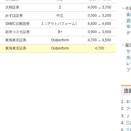
大和証券
2
4,000 → 3,700
・今
金
みずほ証券
中立
3,500 → 3,200
資
SMBC日興證券
1（アウトパフォーム）
4,400 → 4,000
半
岩井コスモ証券
B+
3,900 → 3,500
デ
東海東京証券
Outperform
4,700 → 4,500
・厳
東海東京証券
Outperform
4,700
サ
光
レ
フ
注
キ
フ
Ｊ
三
三