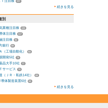
ＡＩ注目株
157
続きを見る
種別
気業種注目株
133
導体注目株
117
融注目株
92
方銀行
89
Ａ（工場自動化）
84
源開発5社
79
薬品大手10社
77
Ｔサービス
76
道（ＪＲ・私鉄14社）
69
半導体製造装置6社
63
続きを見る