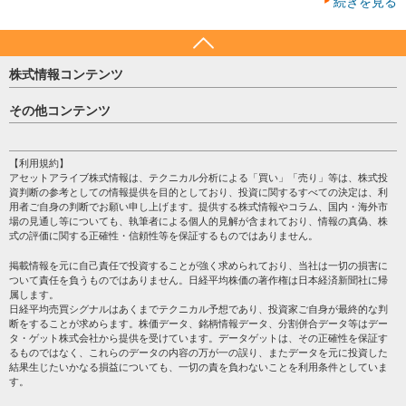
続きを見る
株式情報コンテンツ
日経平均
その他コンテンツ
売買シグナル
HOME
注目銘柄
個人情報保護方針
【利用規約】
株テーマ情報
アセットアライブ株式情報は、テクニカル分析による「買い」「売り」等は、株式投
プライバシーポリシー
海外市況
資判断の参考としての情報提供を目的としており、投資に関するすべての決定は、利
会社案内
用者ご自身の判断でお願い申し上げます。提供する株式情報やコラム、国内・海外市
投資カレンダー
場の見通し等についても、執筆者による個人的見解が含まれており、情報の真偽、株
サイトマップ
格付け情報
式の評価に関する正確性・信頼性等を保証するものではありません。
お問い合わせ
株式情報・株価予想
掲載情報を元に自己責任で投資することが強く求められており、当社は一切の損害に
過去データ
ついて責任を負うものではありません。日経平均株価の著作権は日本経済新聞社に帰
属します。
日経平均売買シグナルはあくまでテクニカル予想であり、投資家ご自身が最終的な判
断をすることが求めらます。株価データ、銘柄情報データ、分割併合データ等はデー
タ・ゲット株式会社から提供を受けています。データゲットは、その正確性を保証す
るものではなく、これらのデータの内容の万が一の誤り、またデータを元に投資した
結果生じたいかなる損益についても、一切の責を負わないことを利用条件としていま
す。