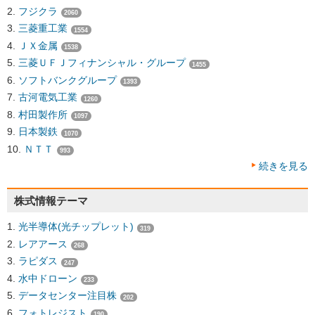
フジクラ
2060
三菱重工業
1554
ＪＸ金属
1538
三菱ＵＦＪフィナンシャル・グループ
1455
ソフトバンクグループ
1393
古河電気工業
1260
村田製作所
1097
日本製鉄
1070
ＮＴＴ
993
続きを見る
株式情報テーマ
光半導体(光チップレット)
319
レアアース
268
ラピダス
247
水中ドローン
233
データセンター注目株
202
フォトレジスト
190