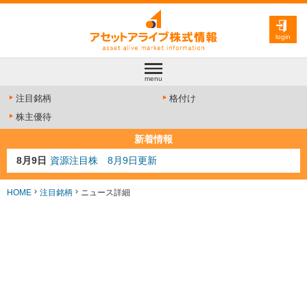
login
menu
注目銘柄
格付け
株主優待
新着情報
8月9日
資源注目株 8月9日更新
8月4日
AI注目株 8月4日更新
8月3日
人気業種注目株 8月3日更新
HOME
注目銘柄
ニュース詳細
8月2日
金融注目株 8月2日更新
7月29日
日経225シグナル点灯