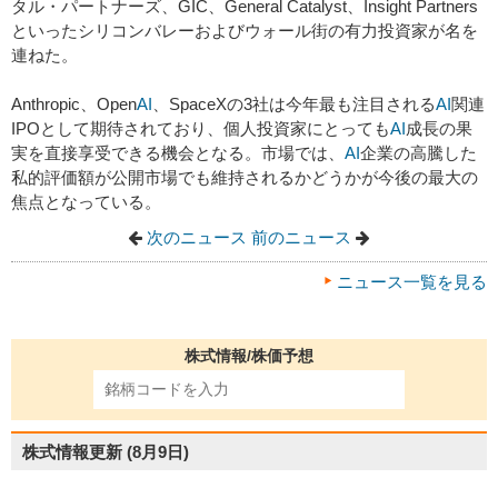
タル・パートナーズ、GIC、General Catalyst、Insight Partners
といったシリコンバレーおよびウォール街の有力投資家が名を
連ねた。
Anthropic、Open
AI
、SpaceXの3社は今年最も注目される
AI
関連
IPOとして期待されており、個人投資家にとっても
AI
成長の果
実を直接享受できる機会となる。市場では、
AI
企業の高騰した
私的評価額が公開市場でも維持されるかどうかが今後の最大の
焦点となっている。
次のニュース
前のニュース
ニュース一覧を見る
株式情報/株価予想
株式情報更新
(8月9日)