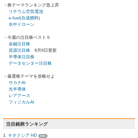
・株テーマランキング急上昇
リチウム空気電池
e-fuel(合成燃料)
水中ドローン
・今週の注目株ベスト５
金融注目株
資源注目株
8月9日更新
半導体注目株
データセンター注目株
・厳選株テーマを攻略せよ
サカナAI
光半導体
レアアース
フィジカルAI
注目銘柄ランキング
キオクシア HD
2991