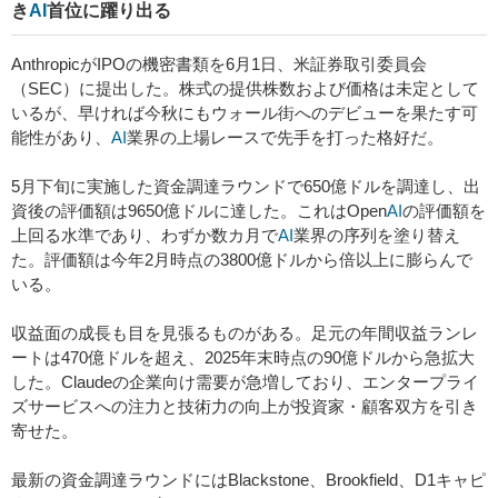
き
AI
首位に躍り出る
AnthropicがIPOの機密書類を6月1日、米証券取引委員会
（SEC）に提出した。株式の提供株数および価格は未定として
いるが、早ければ今秋にもウォール街へのデビューを果たす可
能性があり、
AI
業界の上場レースで先手を打った格好だ。
5月下旬に実施した資金調達ラウンドで650億ドルを調達し、出
資後の評価額は9650億ドルに達した。これはOpen
AI
の評価額を
上回る水準であり、わずか数カ月で
AI
業界の序列を塗り替え
た。評価額は今年2月時点の3800億ドルから倍以上に膨らんで
いる。
収益面の成長も目を見張るものがある。足元の年間収益ランレ
ートは470億ドルを超え、2025年末時点の90億ドルから急拡大
した。Claudeの企業向け需要が急増しており、エンタープライ
ズサービスへの注力と技術力の向上が投資家・顧客双方を引き
寄せた。
最新の資金調達ラウンドにはBlackstone、Brookfield、D1キャピ