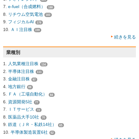
e-fuel（合成燃料）
188
リチウム空気電池
183
フィジカルAI
178
ＡＩ注目株
159
続きを見る
業種別
人気業種注目株
134
半導体注目株
111
金融注目株
97
地方銀行
88
ＦＡ（工場自動化）
84
資源開発5社
77
ＩＴサービス
72
医薬品大手10社
70
鉄道（ＪＲ・私鉄14社）
65
半導体製造装置6社
62