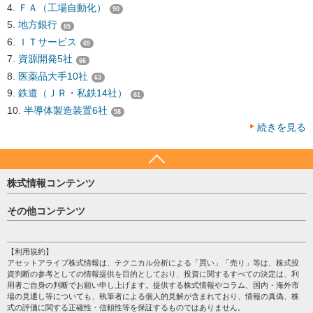
ＦＡ（工場自動化）
90
地方銀行
85
ＩＴサービス
69
資源開発5社
66
医薬品大手10社
63
鉄道（ＪＲ・私鉄14社）
61
半導体製造装置6社
58
続きを見る
株式情報コンテンツ
日経平均
その他コンテンツ
売買シグナル
HOME
注目銘柄
個人情報保護方針
【利用規約】
株テーマ情報
アセットアライブ株式情報は、テクニカル分析による「買い」「売り」等は、株式投
プライバシーポリシー
海外市況
資判断の参考としての情報提供を目的としており、投資に関するすべての決定は、利
会社案内
用者ご自身の判断でお願い申し上げます。提供する株式情報やコラム、国内・海外市
投資カレンダー
場の見通し等についても、執筆者による個人的見解が含まれており、情報の真偽、株
サイトマップ
格付け情報
式の評価に関する正確性・信頼性等を保証するものではありません。