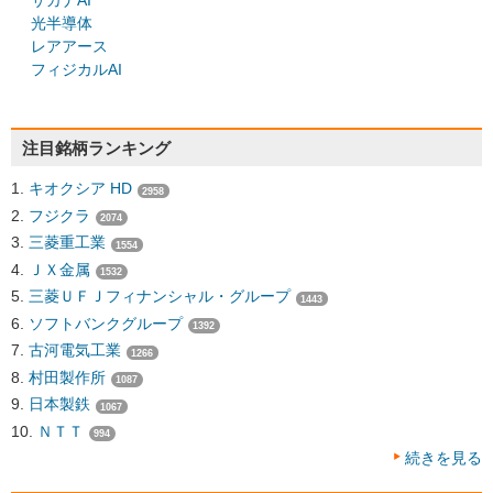
サカナAI
光半導体
レアアース
フィジカルAI
注目銘柄ランキング
キオクシア HD
2958
フジクラ
2074
三菱重工業
1554
ＪＸ金属
1532
三菱ＵＦＪフィナンシャル・グループ
1443
ソフトバンクグループ
1392
古河電気工業
1266
村田製作所
1087
日本製鉄
1067
ＮＴＴ
994
続きを見る