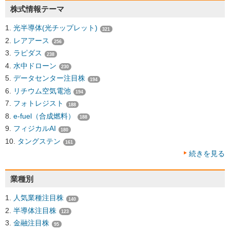
株式情報テーマ
光半導体(光チップレット)
321
レアアース
256
ラピダス
238
水中ドローン
230
データセンター注目株
194
リチウム空気電池
194
フォトレジスト
188
e-fuel（合成燃料）
188
フィジカルAI
180
タングステン
161
続きを見る
業種別
人気業種注目株
140
半導体注目株
123
金融注目株
95