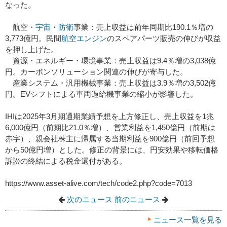
なった。
航空・
宇宙
・
防衛
事業：売上収益は前年同期比190.1％増の
3,773億円。民間
航空エンジン
のスペアパーツ販売の伸びが収益
を押し上げた。
資源・エネルギー・環境事業：売上収益は9.4％増の3,038億
円。カーボンソリューション関連の伸びが寄与した。
産業システム・汎用機械事業：売上収益は3.9％増の3,502億
円。EVシフトによる車両過給機事業の縮小が影響した。
IHIは2025年3月期通期業績予想を上方修正し、売上収益を1兆
6,000億円（前期比21.0％増）、営業利益を1,450億円（前期は
赤字）、親会社株主に帰属する当期利益を900億円（前回予想
から50億円増）とした。修正の背景には、円安効果や移転価格
訴訟の終結による税金還付がある。
https://www.asset-alive.com/tech/code2.php?code=7013
次のニュース
前のニュース
ニュース一覧を見る