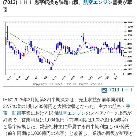
(7013) ＩＨＩ 黒字転換も課題山積、
航空エンジン
需要が牽
引
7013 ＩＨＩ
IHIの2025年3月期第3四半期決算は、売上収益が前年同期比
32.7％増の1兆1,499億円と大幅増収となった。主力の航空・
宇
宙
・
防衛
事業における民間
航空エンジン
のスペアパーツ販売が
好調で、営業利益は1,034億円（前年同期は1,037億円の赤字）
と黒字転換した。親会社株主に帰属する四半期利益も767億円
（前年同期は1,096億円の赤字）と改善し、業績の回復が鮮明と