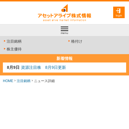
login
menu
注目銘柄
格付け
株主優待
新着情報
8月9日
資源注目株 8月9日更新
8月4日
AI注目株 8月4日更新
8月3日
人気業種注目株 8月3日更新
HOME
注目銘柄
ニュース詳細
8月2日
金融注目株 8月2日更新
7月29日
日経225シグナル点灯