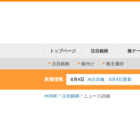
トップページ
注目銘柄
株テ
注目銘柄
格付け
株主優待
新着情報
8月4日
AI注目株 8月4日更新
8月3日
人気業種注目株 8月3日
8月2日
金融注目株 8月2日更新
HOME
注目銘柄
ニュース詳細
7月29日
日経225シグナル点灯
7月10日
半導体注目株 7月10日