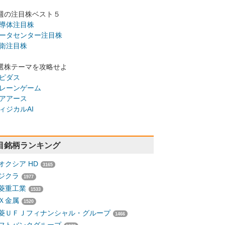
週の注目株ベスト５
導体注目株
ータセンター注目株
衛注目株
選株テーマを攻略せよ
ピダス
レーンゲーム
アアース
ィジカルAI
目銘柄ランキング
オクシア HD
3165
ジクラ
1977
菱重工業
1533
Ｘ金属
1520
菱ＵＦＪフィナンシャル・グループ
1466