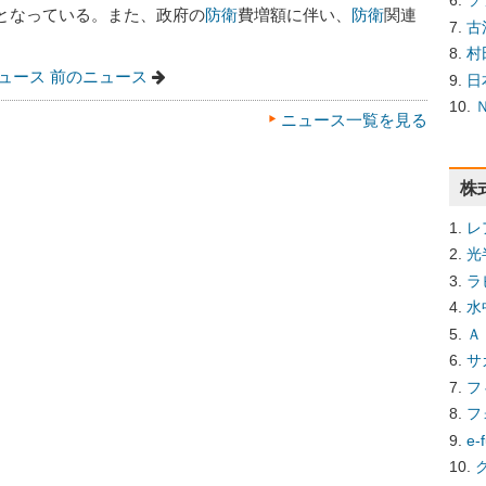
ソ
となっている。また、政府の
防衛
費増額に伴い、
防衛
関連
古
村
ュース
前のニュース
日
ニュース一覧を見る
株
レ
光
ラ
水
Ａ
サ
フ
フ
e