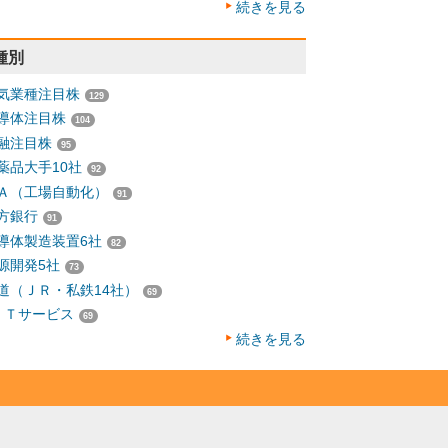
続きを見る
種別
気業種注目株
129
導体注目株
104
融注目株
95
薬品大手10社
92
Ａ（工場自動化）
91
方銀行
91
導体製造装置6社
82
源開発5社
73
道（ＪＲ・私鉄14社）
69
ＩＴサービス
69
続きを見る