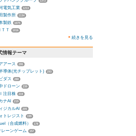
フトバンクグループ
1372
河電気工業
1213
田製作所
1134
本製鉄
1075
ＮＴＴ
1016
続きを見る
式情報テーマ
アアース
295
半導体(光チップレット)
293
ピダス
280
中ドローン
239
Ｉ注目株
219
カナAI
219
ィジカルAI
205
ォトレジスト
199
-fuel（合成燃料）
178
クレーンゲーム
157