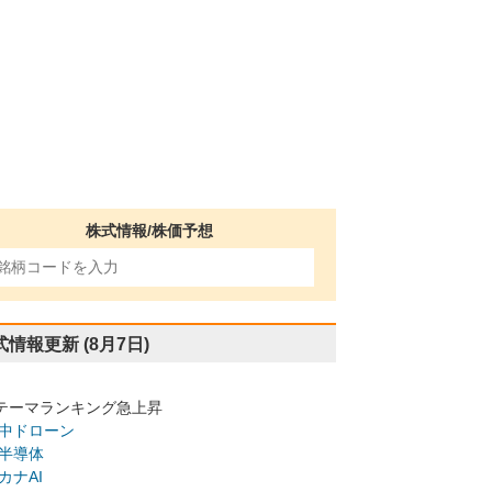
株式情報/株価予想
式情報更新
(8月7日)
テーマランキング急上昇
中ドローン
半導体
カナAI