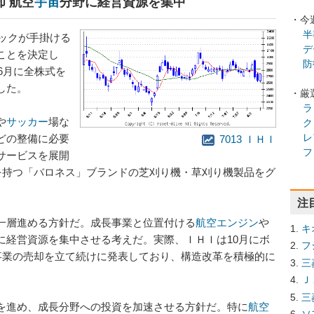
却 航空
宇宙
分野に経営資源を集中
・今
半
テックが手掛ける
デ
ことを決定し
防
6月に全株式を
した。
・厳
ラ
や
サッカー
場な
ク
レ
どの整備に必要
7013 ＩＨＩ
フ
サービスを展開
を持つ「バロネス」ブランドの芝刈り機・草刈り機製品をグ
注
一層進める方針だ。成長事業と位置付ける
航空エンジン
や
キ
に経営資源を集中させる考えだ。実際、ＩＨＩは10月にボ
フ
事業の売却を立て続けに発表しており、構造改革を積極的に
三
Ｊ
三
を進め、成長分野への投資を加速させる方針だ。特に
航空