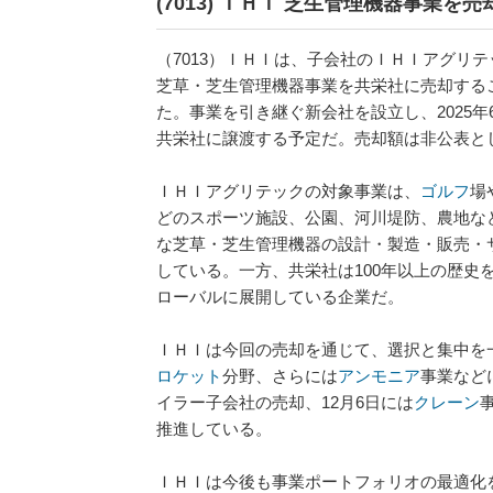
(7013) ＩＨＩ 芝生管理機器事業を売
（7013）ＩＨＩは、子会社のＩＨＩアグリ
芝草・芝生管理機器事業を共栄社に売却する
た。事業を引き継ぐ新会社を設立し、2025年
共栄社に譲渡する予定だ。売却額は非公表と
ＩＨＩアグリテックの対象事業は、
ゴルフ
場
どのスポーツ施設、公園、河川堤防、農地な
な芝草・芝生管理機器の設計・製造・販売・
している。一方、共栄社は100年以上の歴史
ローバルに展開している企業だ。
ＩＨＩは今回の売却を通じて、選択と集中を
ロケット
分野、さらには
アンモニア
事業など
イラー子会社の売却、12月6日には
クレーン
推進している。
ＩＨＩは今後も事業ポートフォリオの最適化