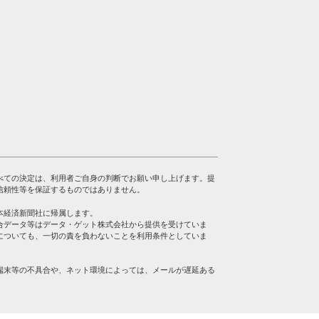
べての決定は、利用者ご自身の判断でお願い申し上げます。提
信頼性等を保証するものではありません。
本経済新聞社に帰属します。
合データ等はデータ・ゲット株式会社から提供を受けていま
についても、一切の責を負わないことを利用条件としていま
端末等の不具合や、ネット環境によっては、メールが遅延ある