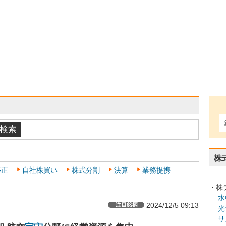
株
修正
自社株買い
株式分割
決算
業務提携
・株
水
2024/12/5 09:13
光
サ