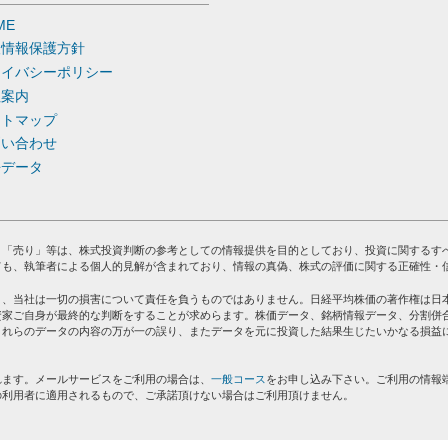
ME
人情報保護方針
ライバシーポリシー
社案内
イトマップ
問い合わせ
去データ
」「売り」等は、株式投資判断の参考としての情報提供を目的としており、投資に関するす
ても、執筆者による個人的見解が含まれており、情報の真偽、株式の評価に関する正確性・
り、当社は一切の損害について責任を負うものではありません。日経平均株価の著作権は日
資家ご自身が最終的な判断をすることが求めらます。株価データ、銘柄情報データ、分割併
これらのデータの内容の万が一の誤り、またデータを元に投資した結果生じたいかなる損益
れます。メールサービスをご利用の場合は、
一般コース
をお申し込み下さい。ご利用の情報
の利用者に適用されるもので、ご承諾頂けない場合はご利用頂けません。