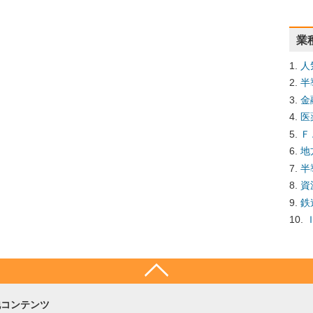
業
人
半
金
医
Ｆ
地
半
資
鉄
他コンテンツ