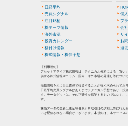
日経平均
HO
売買シグナル
個
注目銘柄
プ
株テーマ情報
会
海外市況
サ
投資カレンダー
お
格付け情報
過
株式情報・株価予想
【利用規約】
アセットアライブ株式情報は、テクニカル分析による「買い
供する株式情報やコラム、国内・海外市場の見通し等につい
掲載情報を元に自己責任で投資することが強く求められてお
日経平均売買シグナルはあくまでテクニカル予想であり、投
す。データゲットは、その正確性を保証するものではなく、
す。
株価データの更新は東証等各取引所取引日の夕刻以降に行わ
いは配信されない場合がございます。本規約は、本サービス