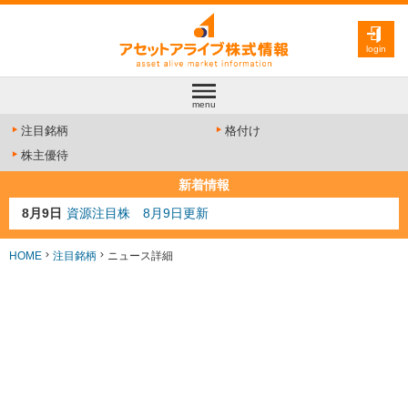
login
menu
注目銘柄
格付け
株主優待
新着情報
8月9日
資源注目株 8月9日更新
8月4日
AI注目株 8月4日更新
8月3日
人気業種注目株 8月3日更新
HOME
注目銘柄
ニュース詳細
8月2日
金融注目株 8月2日更新
7月29日
日経225シグナル点灯