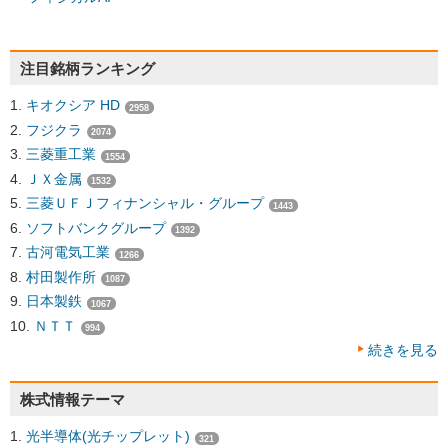
注目銘柄ランキング
キオクシア HD
2958
フジクラ
2074
三菱重工業
1554
ＪＸ金属
1532
三菱ＵＦＪフィナンシャル・グループ
1443
ソフトバンクグループ
1392
古河電気工業
1266
村田製作所
1087
日本製鉄
1067
ＮＴＴ
994
続きを見る
株式情報テーマ
光半導体(光チップレット)
321