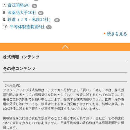
資源開発5社
66
医薬品大手10社
63
鉄道（ＪＲ・私鉄14社）
61
半導体製造装置6社
58
続きを見る
株式情報コンテンツ
日経平均
その他コンテンツ
売買シグナル
HOME
注目銘柄
個人情報保護方針
【利用規約】
株テーマ情報
アセットアライブ株式情報は、テクニカル分析による「買い」「売り」等は、株式投
プライバシーポリシー
海外市況
資判断の参考としての情報提供を目的としており、投資に関するすべての決定は、利
会社案内
用者ご自身の判断でお願い申し上げます。提供する株式情報やコラム、国内・海外市
投資カレンダー
場の見通し等についても、執筆者による個人的見解が含まれており、情報の真偽、株
サイトマップ
格付け情報
式の評価に関する正確性・信頼性等を保証するものではありません。
お問い合わせ
株式情報・株価予想
掲載情報を元に自己責任で投資することが強く求められており、当社は一切の損害に
過去データ
ついて責任を負うものではありません。日経平均株価の著作権は日本経済新聞社に帰
属します。