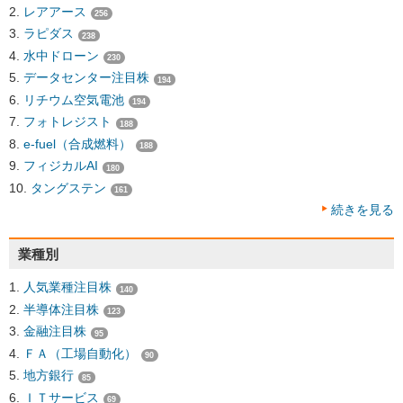
レアアース
256
ラピダス
238
水中ドローン
230
データセンター注目株
194
リチウム空気電池
194
フォトレジスト
188
e-fuel（合成燃料）
188
フィジカルAI
180
タングステン
161
続きを見る
業種別
人気業種注目株
140
半導体注目株
123
金融注目株
95
ＦＡ（工場自動化）
90
地方銀行
85
ＩＴサービス
69