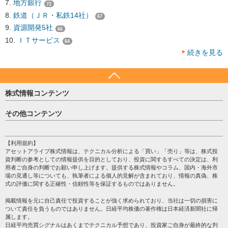
地方銀行
72
鉄道（ＪＲ・私鉄14社）
67
資源開発5社
66
ＩＴサービス
64
続きを見る
株式情報コンテンツ
日経平均
その他コンテンツ
売買シグナル
HOME
注目銘柄
個人情報保護方針
【利用規約】
株テーマ情報
アセットアライブ株式情報は、テクニカル分析による「買い」「売り」等は、株式投
プライバシーポリシー
海外市況
資判断の参考としての情報提供を目的としており、投資に関するすべての決定は、利
会社案内
用者ご自身の判断でお願い申し上げます。提供する株式情報やコラム、国内・海外市
投資カレンダー
場の見通し等についても、執筆者による個人的見解が含まれており、情報の真偽、株
サイトマップ
格付け情報
式の評価に関する正確性・信頼性等を保証するものではありません。
お問い合わせ
株式情報・株価予想
掲載情報を元に自己責任で投資することが強く求められており、当社は一切の損害に
過去データ
ついて責任を負うものではありません。日経平均株価の著作権は日本経済新聞社に帰
属します。
日経平均売買シグナルはあくまでテクニカル予想であり、投資家ご自身が最終的な判