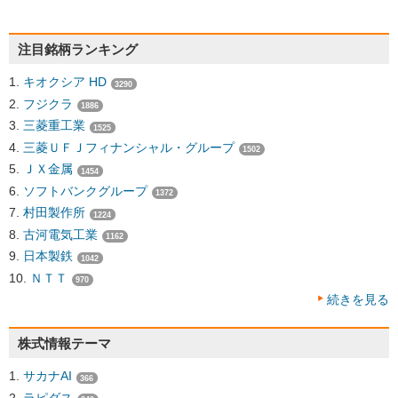
注目銘柄ランキング
キオクシア HD
3290
フジクラ
1886
三菱重工業
1525
三菱ＵＦＪフィナンシャル・グループ
1502
ＪＸ金属
1454
ソフトバンクグループ
1372
村田製作所
1224
古河電気工業
1162
日本製鉄
1042
ＮＴＴ
970
続きを見る
株式情報テーマ
サカナAI
366
ラピダス