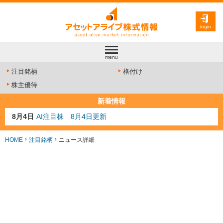
login
menu
注目銘柄
格付け
株主優待
新着情報
8月4日
AI注目株 8月4日更新
8月3日
人気業種注目株 8月3日更新
8月2日
金融注目株 8月2日更新
HOME
注目銘柄
ニュース詳細
7月29日
日経225シグナル点灯
7月10日
半導体注目株 7月10日更新