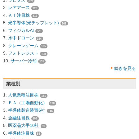
340
レアアース
326
ＡＩ注目株
312
光半導体(光チップレット)
268
フィジカルAI
228
水中ドローン
184
クレーンゲーム
165
フォトレジスト
135
サーバー冷却
131
続きを見る
業種別
人気業種注目株
151
ＦＡ（工場自動化）
128
半導体製造装置6社
116
金融注目株
108
医薬品大手10社
91
半導体注目株
84