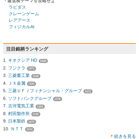
・厳選株テーマを攻略せよ
ラピダス
クレーンゲーム
レアアース
フィジカルAI
注目銘柄ランキング
キオクシア HD
3189
フジクラ
1973
三菱重工業
1546
ＪＸ金属
1523
三菱ＵＦＪフィナンシャル・グループ
1472
ソフトバンクグループ
1378
古河電気工業
1203
村田製作所
1132
日本製鉄
1075
ＮＴＴ
1010
続きを見る