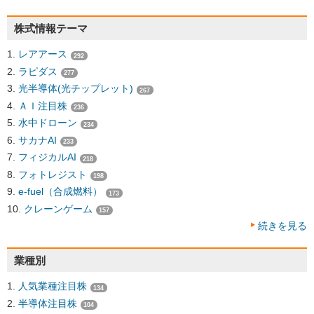
株式情報テーマ
レアアース
292
ラピダス
277
光半導体(光チップレット)
267
ＡＩ注目株
236
水中ドローン
234
サカナAI
233
フィジカルAI
218
フォトレジスト
198
e-fuel（合成燃料）
173
クレーンゲーム
157
続きを見る
業種別
人気業種注目株
134
半導体注目株
104