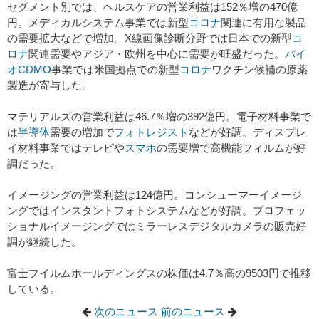
セグメント別では、ヘルスケアの営業利益は152％増の470億
円。メディカルシステム事業では新型
コロナ
関連に有用な製品
の需要拡大などで増加。X線画像診断分野では日本での新型
コ
ロナ
関連需要やアジア・欧州を中心に需要が旺盛だった。
バイ
オ
CDMO
事業では米国拠点での新型
コロナ
ワクチン候補の原薬
製造が寄与した。
マテリアルズの営業利益は46.7％増の392億円。電子材料事業で
は
半導体
需要の増加で
フォト
レジスト
などが好調。ディスプレ
イ材料事業ではテレビや
スマホ
の需要増で高機能フィルムが好
調だった。
イメージングの営業利益は124億円。コンシューマーイメージ
ングではインスタントフォトシステムなどが好調。プロフェッ
ショナルイメージングではミラーレスデジタルカメラの販売好
調が継続した。
富士フイルムホールディングスの株価は4.7％高の9503円で推移
している。
次のニュース
前のニュース