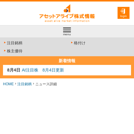
login
menu
注目銘柄
格付け
株主優待
新着情報
8月4日
AI注目株 8月4日更新
8月3日
人気業種注目株 8月3日更新
8月2日
金融注目株 8月2日更新
HOME
注目銘柄
ニュース詳細
7月29日
日経225シグナル点灯
7月10日
半導体注目株 7月10日更新