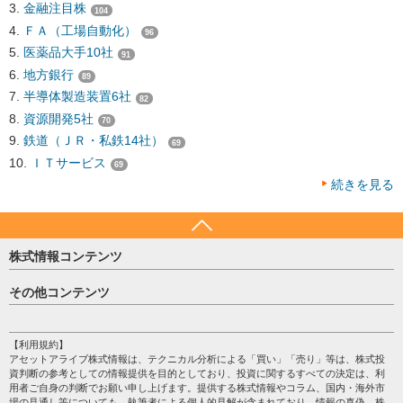
金融注目株
104
ＦＡ（工場自動化）
96
医薬品大手10社
91
地方銀行
89
半導体製造装置6社
82
資源開発5社
70
鉄道（ＪＲ・私鉄14社）
69
ＩＴサービス
69
続きを見る
株式情報コンテンツ
日経平均
その他コンテンツ
売買シグナル
HOME
注目銘柄
個人情報保護方針
【利用規約】
株テーマ情報
アセットアライブ株式情報は、テクニカル分析による「買い」「売り」等は、株式投
プライバシーポリシー
海外市況
資判断の参考としての情報提供を目的としており、投資に関するすべての決定は、利
会社案内
用者ご自身の判断でお願い申し上げます。提供する株式情報やコラム、国内・海外市
投資カレンダー
場の見通し等についても、執筆者による個人的見解が含まれており、情報の真偽、株