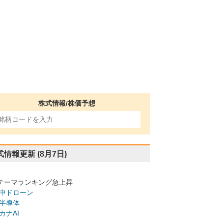
株式情報/株価予想
式情報更新
(8月7日)
テーマランキング急上昇
中ドローン
半導体
カナAI