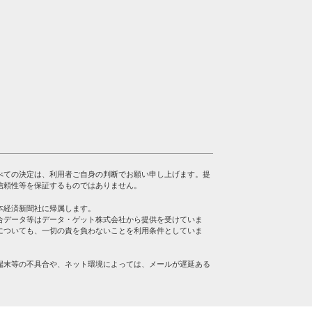
べての決定は、利用者ご自身の判断でお願い申し上げます。提
信頼性等を保証するものではありません。
本経済新聞社に帰属します。
合データ等はデータ・ゲット株式会社から提供を受けていま
についても、一切の責を負わないことを利用条件としていま
端末等の不具合や、ネット環境によっては、メールが遅延ある