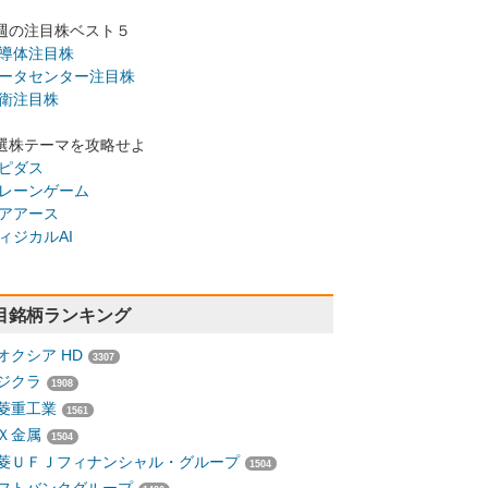
週の注目株ベスト５
導体注目株
ータセンター注目株
衛注目株
選株テーマを攻略せよ
ピダス
レーンゲーム
アアース
ィジカルAI
目銘柄ランキング
オクシア HD
3307
ジクラ
1908
菱重工業
1561
Ｘ金属
1504
菱ＵＦＪフィナンシャル・グループ
1504