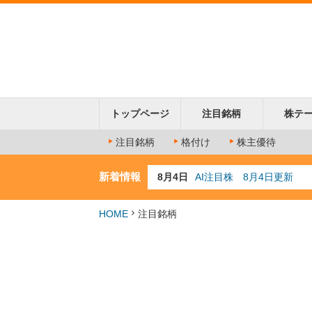
トップページ
注目銘柄
株テ
注目銘柄
格付け
株主優待
新着情報
8月4日
AI注目株 8月4日更新
8月3日
人気業種注目株 8月3日
8月2日
金融注目株 8月2日更新
HOME
注目銘柄
7月29日
日経225シグナル点灯
7月10日
半導体注目株 7月10日