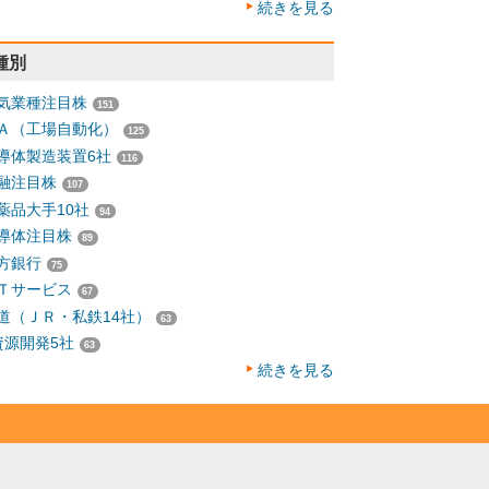
続きを見る
種別
気業種注目株
151
Ａ（工場自動化）
125
導体製造装置6社
116
融注目株
107
薬品大手10社
94
導体注目株
89
方銀行
75
Ｔサービス
67
道（ＪＲ・私鉄14社）
63
資源開発5社
63
続きを見る