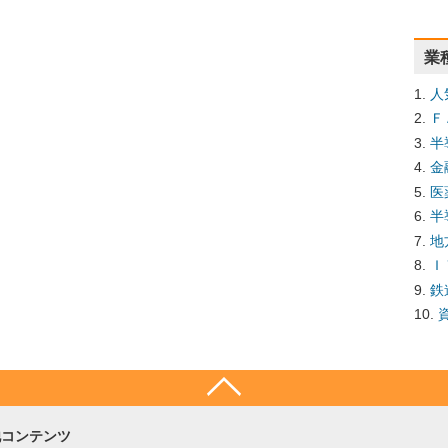
業
人
Ｆ
半
金
医
半
地
Ｉ
鉄
他コンテンツ