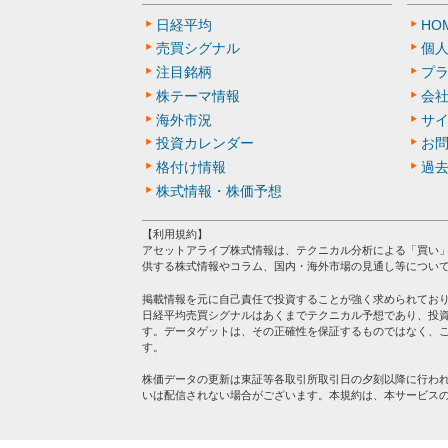
日経平均
HO
売買シグナル
個
注目銘柄
プ
株テーマ情報
会
海外市況
サ
投資カレンダー
お
格付け情報
過
株式情報・株価予想
【利用規約】
アセットアライブ株式情報は、テクニカル分析による「買い
供する株式情報やコラム、国内・海外市場の見通し等につい
掲載情報を元に自己責任で投資することが強く求められてお
日経平均売買シグナルはあくまでテクニカル予想であり、投
す。データゲットは、その正確性を保証するものではなく、
す。
株価データの更新は東証等各取引所取引日の夕刻以降に行わ
いは配信されない場合がございます。本規約は、本サービス