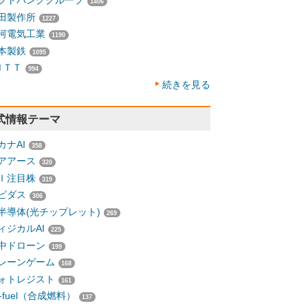
フトバンクグループ
1406
田製作所
1227
河電気工業
1190
本製鉄
1095
ＮＴＴ
994
続きを見る
式情報テーマ
カナAI
358
アアース
320
Ｉ注目株
319
ピダス
306
半導体(光チップレット)
269
ィジカルAI
225
中ドローン
199
レーンゲーム
168
ォトレジスト
161
-fuel（合成燃料）
137