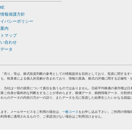
ME
人情報保護方針
ライバシーポリシー
社案内
イトマップ
問い合わせ
去データ
」「売り」等は、株式投資判断の参考としての情報提供を目的としており、投資に関するす
ても、執筆者による個人的見解が含まれており、情報の真偽、株式の評価に関する正確性・
り、当社は一切の損害について責任を負うものではありません。日経平均株価の著作権は日
資家ご自身が最終的な判断をすることが求めらます。株価データ、銘柄情報データ、分割併
これらのデータの内容の万が一の誤り、またデータを元に投資した結果生じたいかなる損益
れます。メールサービスをご利用の場合は、
一般コース
をお申し込み下さい。ご利用の情報
の利用者に適用されるもので、ご承諾頂けない場合はご利用頂けません。