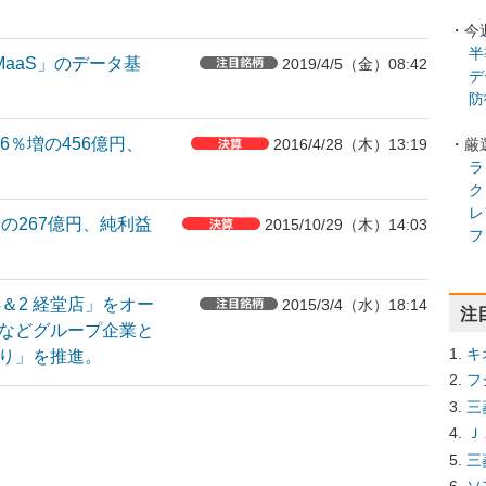
・今
半
MaaS」のデータ基
2019/4/5（金）08:42
デ
防
.6％増の456億円、
・厳
2016/4/28（木）13:19
ラ
ク
レ
増の267億円、純利益
2015/10/29（木）14:03
フ
4＆2 経堂店」をオー
2015/3/4（水）18:14
注
などグループ企業と
キ
り」を推進。
フ
三
Ｊ
三