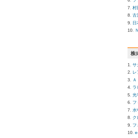
ソ
村
古
日
株
サ
レ
Ａ
ラ
光
フ
水
ク
フ
e