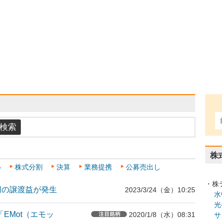
株
い
株式分割
決算
業務提携
公募売出し
・株
億円の譲渡益が発生
2023/3/24（金）10:25
水
光
「EMot（エモッ
2020/1/8（水）08:31
サ