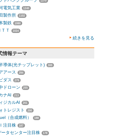
フトバンクグループ
1370
河電気工業
1240
田製作所
1102
本製鉄
1080
ＮＴＴ
1024
続きを見る
式情報テーマ
半導体(光チップレット)
300
アアース
284
ピダス
279
中ドローン
255
カナAI
213
ィジカルAI
201
ォトレジスト
200
-fuel（合成燃料）
188
Ｉ注目株
187
データセンター注目株
178