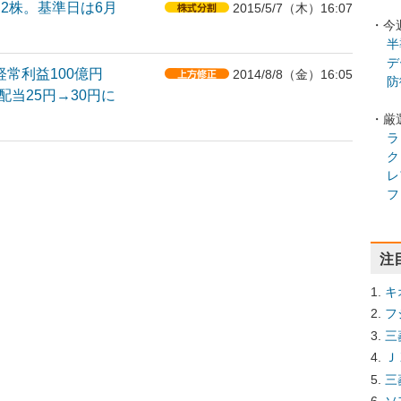
→2株。基準日は6月
2015/5/7（木）16:07
・今
半
デ
経常利益100億円
2014/8/8（金）16:05
防
配当25円→30円に
・厳
ラ
ク
レ
フ
注
キ
フ
三
Ｊ
三