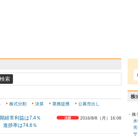
株
い
株式分割
決算
業務提携
公募売出し
・株
月期経常利益は7.4％
2016/8/8（月）16:08
水
、進捗率は74.6％
光
サ