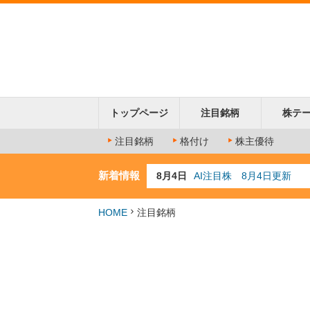
トップページ
注目銘柄
株テ
注目銘柄
格付け
株主優待
新着情報
8月4日
AI注目株 8月4日更新
8月3日
人気業種注目株 8月3日
8月2日
金融注目株 8月2日更新
HOME
注目銘柄
7月29日
日経225シグナル点灯
7月10日
半導体注目株 7月10日