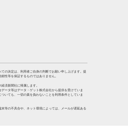
べての決定は、利用者ご自身の判断でお願い申し上げます。提
信頼性等を保証するものではありません。
本経済新聞社に帰属します。
合データ等はデータ・ゲット株式会社から提供を受けていま
についても、一切の責を負わないことを利用条件としていま
端末等の不具合や、ネット環境によっては、メールが遅延ある