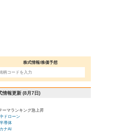
株式情報/株価予想
式情報更新
(8月7日)
テーマランキング急上昇
中ドローン
半導体
カナAI