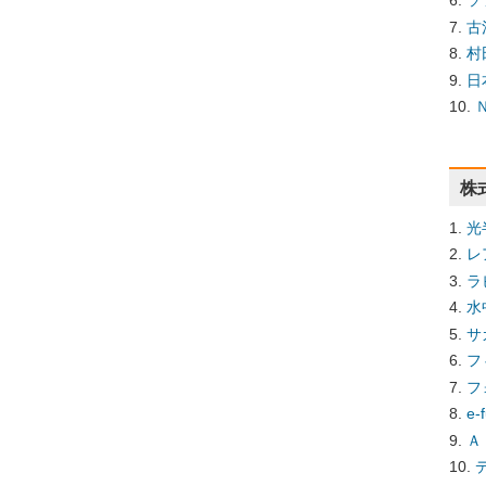
ソ
古
村
日
株
光
レ
ラ
水
サ
フ
フ
e
Ａ