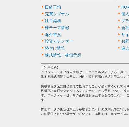
日経平均
HO
売買シグナル
個
注目銘柄
プ
株テーマ情報
会
海外市況
サ
投資カレンダー
お
格付け情報
過
株式情報・株価予想
【利用規約】
アセットアライブ株式情報は、テクニカル分析による「買い
供する株式情報やコラム、国内・海外市場の見通し等につい
掲載情報を元に自己責任で投資することが強く求められてお
日経平均売買シグナルはあくまでテクニカル予想であり、投
す。データゲットは、その正確性を保証するものではなく、
す。
株価データの更新は東証等各取引所取引日の夕刻以降に行わ
いは配信されない場合がございます。本規約は、本サービス