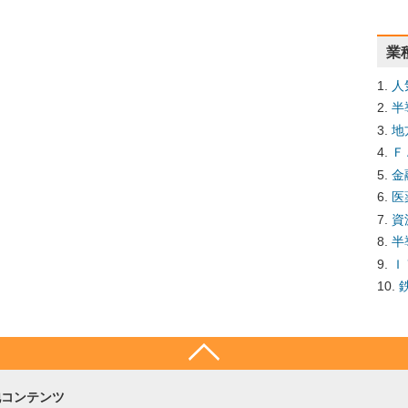
業
人
半
地
Ｆ
金
医
資
半
Ｉ
他コンテンツ