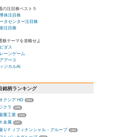
週の注目株ベスト５
導体注目株
ータセンター注目株
衛注目株
選株テーマを攻略せよ
ピダス
レーンゲーム
アアース
ィジカルAI
目銘柄ランキング
オクシア HD
3094
ジクラ
1998
菱重工業
1535
Ｘ金属
1527
菱ＵＦＪフィナンシャル・グループ
1463