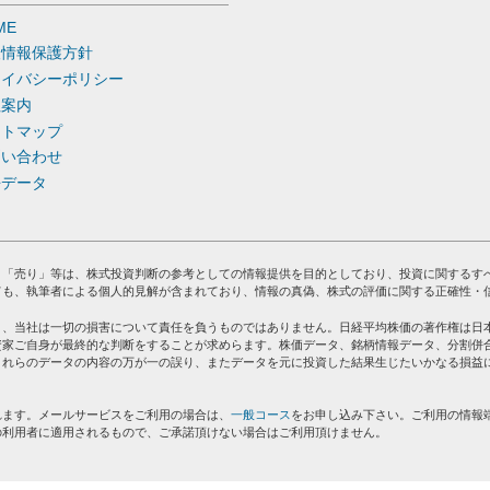
ME
人情報保護方針
ライバシーポリシー
社案内
イトマップ
問い合わせ
去データ
」「売り」等は、株式投資判断の参考としての情報提供を目的としており、投資に関するす
ても、執筆者による個人的見解が含まれており、情報の真偽、株式の評価に関する正確性・
り、当社は一切の損害について責任を負うものではありません。日経平均株価の著作権は日
資家ご自身が最終的な判断をすることが求めらます。株価データ、銘柄情報データ、分割併
これらのデータの内容の万が一の誤り、またデータを元に投資した結果生じたいかなる損益
れます。メールサービスをご利用の場合は、
一般コース
をお申し込み下さい。ご利用の情報
の利用者に適用されるもので、ご承諾頂けない場合はご利用頂けません。