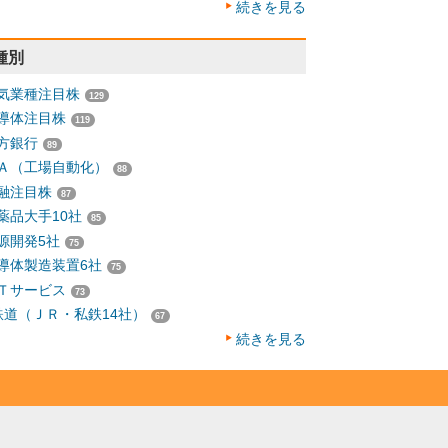
続きを見る
種別
気業種注目株
129
導体注目株
119
方銀行
89
Ａ（工場自動化）
88
融注目株
87
薬品大手10社
85
源開発5社
75
導体製造装置6社
75
Ｔサービス
73
鉄道（ＪＲ・私鉄14社）
67
続きを見る