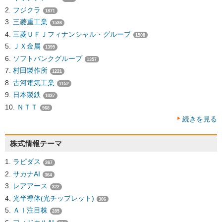
フジクラ
1871
三菱重工業
1536
三菱ＵＦＪフィナンシャル・グループ
1508
ＪＸ金属
1399
ソフトバンクグループ
1357
村田製作所
1221
古河電気工業
1152
日本製鉄
1037
ＮＴＴ
968
続きを見る
株式情報テーマ
ラピダス
367
サカナAI
364
レアアース
322
光半導体(光チップレット)
306
ＡＩ注目株
285