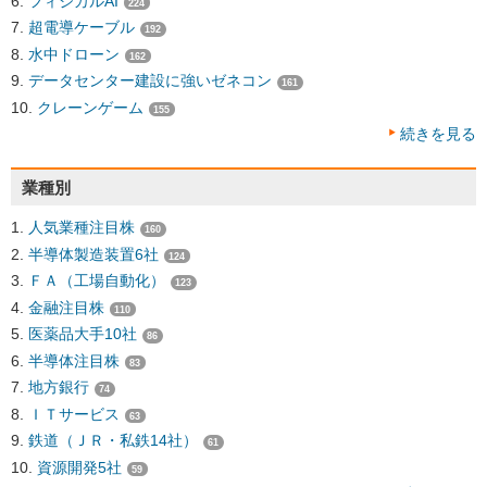
フィジカルAI
224
超電導ケーブル
192
水中ドローン
162
データセンター建設に強いゼネコン
161
クレーンゲーム
155
続きを見る
業種別
人気業種注目株
160
半導体製造装置6社
124
ＦＡ（工場自動化）
123
金融注目株
110
医薬品大手10社
86
半導体注目株
83
地方銀行
74
ＩＴサービス
63
鉄道（ＪＲ・私鉄14社）
61
資源開発5社
59