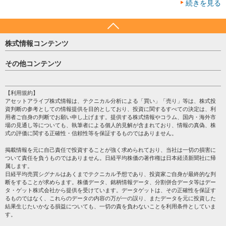
続きを見る
株式情報コンテンツ
日経平均
その他コンテンツ
売買シグナル
HOME
注目銘柄
個人情報保護方針
【利用規約】
株テーマ情報
アセットアライブ株式情報は、テクニカル分析による「買い」「売り」等は、株式投
プライバシーポリシー
海外市況
資判断の参考としての情報提供を目的としており、投資に関するすべての決定は、利
会社案内
用者ご自身の判断でお願い申し上げます。提供する株式情報やコラム、国内・海外市
投資カレンダー
場の見通し等についても、執筆者による個人的見解が含まれており、情報の真偽、株
サイトマップ
格付け情報
式の評価に関する正確性・信頼性等を保証するものではありません。
お問い合わせ
株式情報・株価予想
掲載情報を元に自己責任で投資することが強く求められており、当社は一切の損害に
過去データ
ついて責任を負うものではありません。日経平均株価の著作権は日本経済新聞社に帰
属します。
日経平均売買シグナルはあくまでテクニカル予想であり、投資家ご自身が最終的な判
断をすることが求めらます。株価データ、銘柄情報データ、分割併合データ等はデー
タ・ゲット株式会社から提供を受けています。データゲットは、その正確性を保証す
るものではなく、これらのデータの内容の万が一の誤り、またデータを元に投資した
結果生じたいかなる損益についても、一切の責を負わないことを利用条件としていま
す。