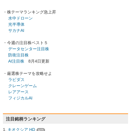
・株テーマランキング急上昇
水中ドローン
光半導体
サカナAI
・今週の注目株ベスト５
データセンター注目株
防衛注目株
AI注目株
8月4日更新
・厳選株テーマを攻略せよ
ラピダス
クレーンゲーム
レアアース
フィジカルAI
注目銘柄ランキング
キオクシア HD
3275