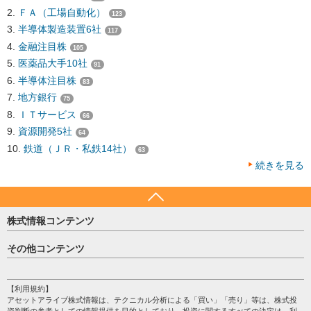
ＦＡ（工場自動化）
123
半導体製造装置6社
117
金融注目株
105
医薬品大手10社
91
半導体注目株
83
地方銀行
75
ＩＴサービス
66
資源開発5社
64
鉄道（ＪＲ・私鉄14社）
63
続きを見る
株式情報コンテンツ
日経平均
その他コンテンツ
売買シグナル
HOME
注目銘柄
個人情報保護方針
【利用規約】
株テーマ情報
アセットアライブ株式情報は、テクニカル分析による「買い」「売り」等は、株式投
プライバシーポリシー
海外市況