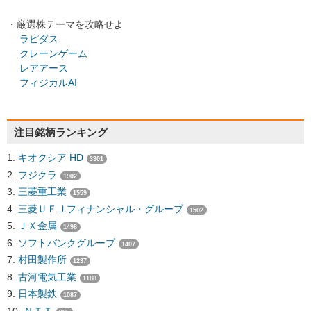
・厳選株テーマを攻略せよ
ラピダス
クレーンゲーム
レアアース
フィジカルAI
注目銘柄ランキング
キオクシア HD
3301
フジクラ
1902
三菱重工業
1559
三菱ＵＦＪフィナンシャル・グループ
1502
ＪＸ金属
1498
ソフトバンクグループ
1407
村田製作所
1237
古河電気工業
1188
日本製鉄
1087
ＮＴＴ