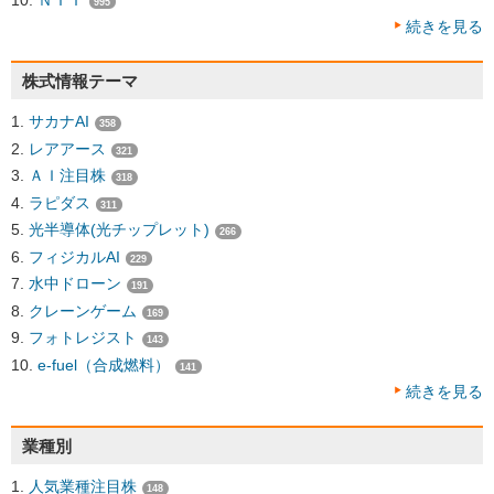
995
続きを見る
株式情報テーマ
サカナAI
358
レアアース
321
ＡＩ注目株
318
ラピダス
311
光半導体(光チップレット)
266
フィジカルAI
229
水中ドローン
191
クレーンゲーム
169
フォトレジスト
143
e-fuel（合成燃料）
141
続きを見る
業種別
人気業種注目株
148