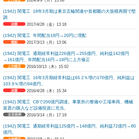
2024/9/9（月）13:06
(1942) 関電工 18年3月期は東京五輪関連や首都圏の大規模再開で堅
調
2017/4/28（金）13:18
(1942) 関電工 年間配当18円→20円に増配
2017/3/13（月）13:06
(1942) 関電工 通期経常利益226億円→255億円、純利益142億円
→161億円、年間配当16円→18円に上方修正
2016/10/13（木）15:02
(1942) 関電工 16年3月期経常利益は65.2％増の170億円、純利益は
103.9％増の94億円。
2016/4/28（木）15:34
(1942) 関電工 CBで200億円調達。事業所の整備や工場車両、機械
装置の購入など設備投資に充当。
2016/3/14（月）17:19
(1942) 関電工 通期経常利益125億円→148億円、純利益72億円→80
億円。