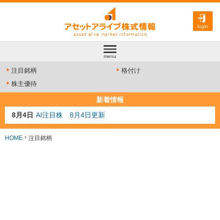
login
menu
注目銘柄
格付け
株主優待
新着情報
8月4日
AI注目株 8月4日更新
8月3日
人気業種注目株 8月3日更新
8月2日
金融注目株 8月2日更新
HOME
注目銘柄
7月29日
日経225シグナル点灯
7月10日
半導体注目株 7月10日更新