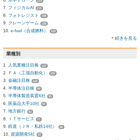
219
フィジカルAI
210
フォトレジスト
198
クレーンゲーム
159
e-fuel（合成燃料）
150
続きを見る
業種別
人気業種注目株
137
ＦＡ（工場自動化）
103
金融注目株
102
半導体注目株
98
半導体製造装置6社
95
医薬品大手10社
92
地方銀行
83
ＩＴサービス
71
鉄道（ＪＲ・私鉄14社）
66
資源開発5社
62