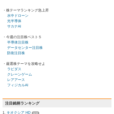
・株テーマランキング急上昇
水中ドローン
光半導体
サカナAI
・今週の注目株ベスト５
半導体注目株
データセンター注目株
防衛注目株
・厳選株テーマを攻略せよ
ラピダス
クレーンゲーム
レアアース
フィジカルAI
注目銘柄ランキング
キオクシア HD
3239