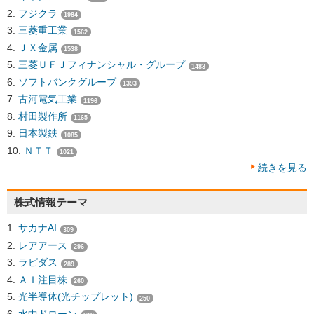
フジクラ
1984
三菱重工業
1562
ＪＸ金属
1538
三菱ＵＦＪフィナンシャル・グループ
1483
ソフトバンクグループ
1393
古河電気工業
1196
村田製作所
1165
日本製鉄
1085
ＮＴＴ
1021
続きを見る
株式情報テーマ
サカナAI
309
レアアース
296
ラピダス
289
ＡＩ注目株
260
光半導体(光チップレット)
250
水中ドローン