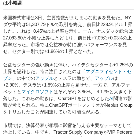
は小幅高
米国株式市場は3日、主要指数がまちまちな動きを見せた。NY
ダウ平均は51,307.79ドルで取引を終え、前日比228.91ドル上昇
した。これは+0.45%の上昇率を示す。一方、ナスダック総合は
27,093.90と小幅な上昇にとどまり、前日比+7.09の+0.03%の上
昇率だった。市場では公益株が特に強いパフォーマンスを見
せ、セクター別では+1.86%の上昇となった。
公益セクターの強い動きに伴い、ハイテクセクターも+1.25%の
上昇を記録した。特に注目されたのは「
マグニフィセント・セ
ブン
」の中での
アップル
とテスラの動きで、
アップル
は
+2.90%、テスラは+1.89%の上昇を見せた。一方で、アルファ
ベットと
マイクロソフト
はそれぞれ-3.86%、-4.17%と大きく下
落した。これらの動きは、ChatGPTをはじめとした
AI
関連の影
響が考えられる。特にChatGPTポートフォリオがNebius Group
をトリムしたことが関連している可能性がある。
市場では、決算発表が相場に影響を与える主要なテーマとして
浮上している。中でも、Tractor Supply CompanyがVIP Petcare