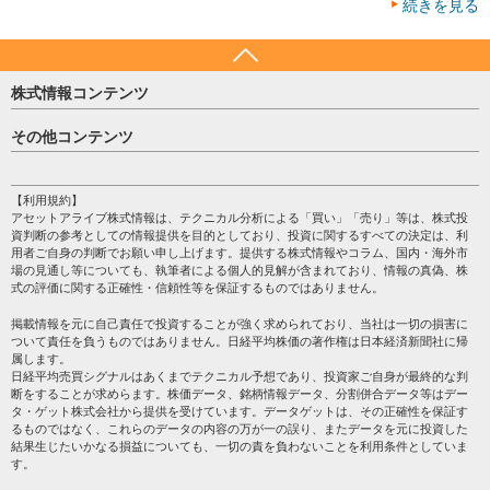
続きを見る
株式情報コンテンツ
日経平均
その他コンテンツ
売買シグナル
HOME
注目銘柄
個人情報保護方針
【利用規約】
株テーマ情報
アセットアライブ株式情報は、テクニカル分析による「買い」「売り」等は、株式投
プライバシーポリシー
海外市況
資判断の参考としての情報提供を目的としており、投資に関するすべての決定は、利
会社案内
用者ご自身の判断でお願い申し上げます。提供する株式情報やコラム、国内・海外市
投資カレンダー
場の見通し等についても、執筆者による個人的見解が含まれており、情報の真偽、株
サイトマップ
格付け情報
式の評価に関する正確性・信頼性等を保証するものではありません。
お問い合わせ
株式情報・株価予想
掲載情報を元に自己責任で投資することが強く求められており、当社は一切の損害に
過去データ
ついて責任を負うものではありません。日経平均株価の著作権は日本経済新聞社に帰
属します。
日経平均売買シグナルはあくまでテクニカル予想であり、投資家ご自身が最終的な判
断をすることが求めらます。株価データ、銘柄情報データ、分割併合データ等はデー
タ・ゲット株式会社から提供を受けています。データゲットは、その正確性を保証す
るものではなく、これらのデータの内容の万が一の誤り、またデータを元に投資した
結果生じたいかなる損益についても、一切の責を負わないことを利用条件としていま
す。