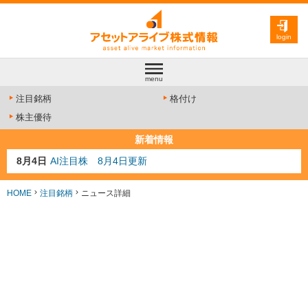
login
menu
注目銘柄
格付け
株主優待
新着情報
8月4日
AI注目株 8月4日更新
8月3日
人気業種注目株 8月3日更新
8月2日
金融注目株 8月2日更新
HOME
注目銘柄
ニュース詳細
7月29日
日経225シグナル点灯
7月10日
半導体注目株 7月10日更新